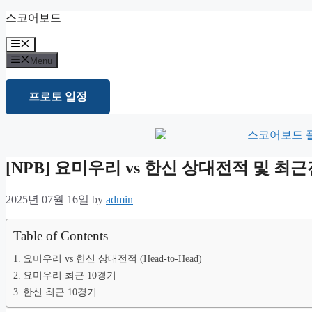
Skip
스코어보드
to
content
Menu
Menu
프로토 일정
[NPB] 요미우리 vs 한신 상대전적 및 
2025년 07월 16일
by
admin
Table of Contents
요미우리 vs 한신 상대전적 (Head-to-Head)
요미우리 최근 10경기
한신 최근 10경기