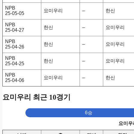
NPB
요미우리
–
한신
25-05-05
NPB
한신
–
요미우리
25-04-27
NPB
한신
–
요미우리
25-04-26
NPB
한신
–
요미우리
25-04-25
NPB
요미우리
–
한신
25-04-06
요미우리 최근 10경기
6승
요미우리