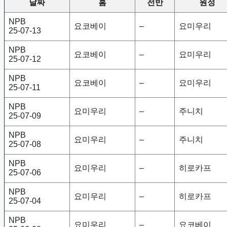
날짜
홈
전반
원정
NPB
요코베이
–
요미우리
25-07-13
NPB
요코베이
–
요미우리
25-07-12
NPB
요코베이
–
요미우리
25-07-11
NPB
요미우리
–
주니치
25-07-09
NPB
요미우리
–
주니치
25-07-08
NPB
요미우리
–
히로카프
25-07-06
NPB
요미우리
–
히로카프
25-07-04
NPB
요미우리
–
요코베이