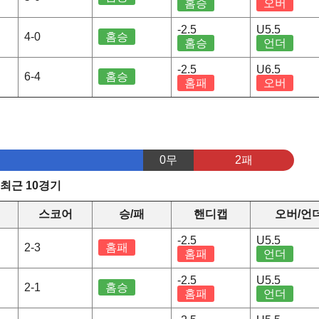
홈승
오버
-2.5
U5.5
4-0
홈승
홈승
언더
-2.5
U6.5
6-4
홈승
홈패
오버
0무
2패
 최근 10경기
스코어
승/패
핸디캡
오버/언
-2.5
U5.5
2-3
홈패
홈패
언더
-2.5
U5.5
2-1
홈승
홈패
언더