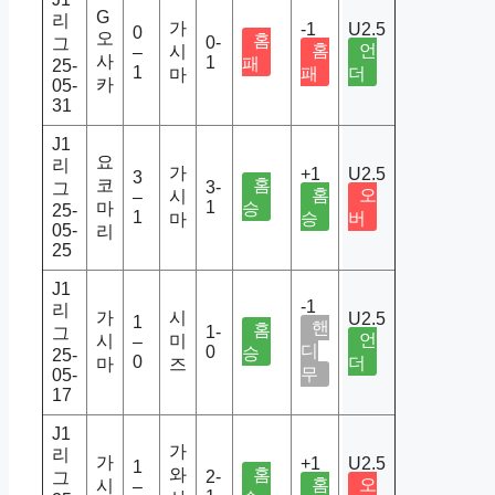
G
리
가
-1
U2.5
0
오
홈
0-
그
홈
언
시
–
사
1
패
25-
1
패
더
마
카
05-
31
J1
요
리
가
+1
U2.5
3
코
홈
3-
그
홈
오
시
–
1
마
승
25-
1
승
버
마
05-
리
25
J1
-1
리
가
시
U2.5
1
핸
홈
1-
그
언
시
미
–
디
0
승
25-
0
더
마
즈
무
05-
17
J1
가
리
가
+1
U2.5
1
와
홈
2-
그
홈
오
시
–