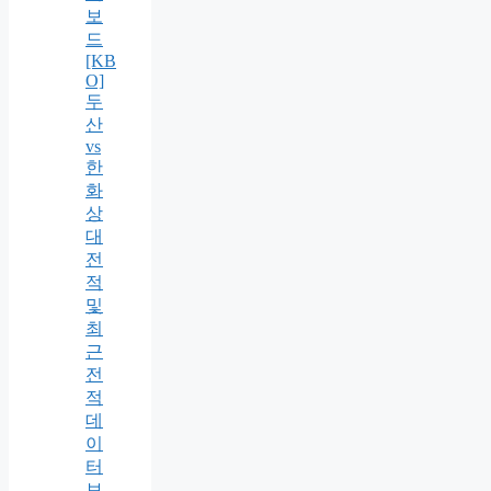
보
드
[KB
O]
두
산
vs
한
화
상
대
전
적
및
최
근
전
적
데
이
터
보