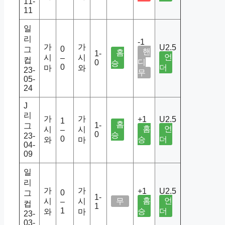
11-
11
일
리
-1
가
가
U2.5
0
그
핸
홈
1-
언
시
시
–
컵
디
0
승
0
더
마
와
23-
무
05-
24
J
리
가
가
+1
U2.5
1
홈
1-
그
홈
언
시
시
–
0
승
23-
0
승
더
와
마
04-
09
일
리
가
가
+1
U2.5
0
그
1-
홈
언
시
시
무
–
컵
1
1
승
더
와
마
23-
03-