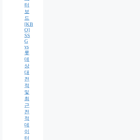
터
보
드
[KB
O]
SS
G
vs
롯
데
상
대
전
적
및
최
근
전
적
데
이
터