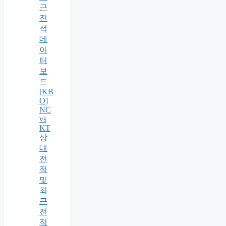
근
전
적
데
이
터
보
드
[KB
O]
NC
vs
KT
상
대
전
적
및
최
근
전
적