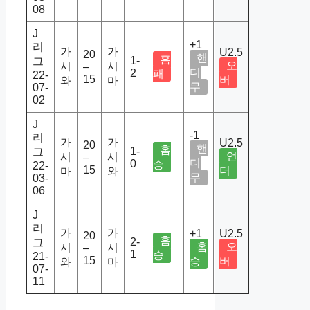
08
J
+1
리
가
가
U2.5
20
핸
홈
1-
그
오
시
시
–
디
2
패
22-
15
버
와
마
무
07-
02
J
-1
리
가
가
U2.5
20
핸
홈
1-
그
언
시
시
–
디
0
승
22-
15
더
마
와
무
03-
06
J
리
가
가
+1
U2.5
20
홈
2-
그
홈
오
시
시
–
1
승
21-
15
승
버
와
마
07-
11