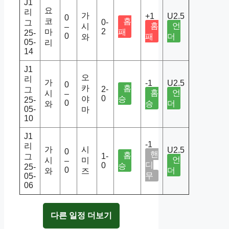
J1
요
리
가
+1
U2.5
0
코
홈
0-
그
홈
언
시
–
2
마
패
25-
0
패
더
와
05-
리
14
J1
오
리
가
-1
U2.5
0
카
홈
2-
그
홈
언
시
–
0
야
승
25-
0
승
더
와
05-
마
10
J1
-1
리
가
시
U2.5
0
핸
홈
1-
그
언
시
미
–
디
0
승
25-
0
더
와
즈
무
05-
06
다른 일정 더보기