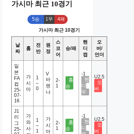
가시마 최근 10경기
5승
1무
4패
가시마 최근 10경기
스
핸
오
날
전
원
홈
코
승/패
디
버/
짜
반
정
어
캡
언더
일
본
V
-1
가
U2.5
1
FA
바
핸
홈
2-
오
시
–
컵
렌
1
디
승
0
버
마
25-
나
무
07-
16
J1
가
-1
리
가
U2.5
1
핸
와
홈
2-
그
오
시
–
디
1
사
승
25-
1
버
마