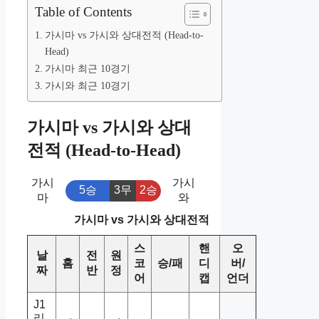
Table of Contents
가시마 vs 가시와 상대전적 (Head-to-
Head)
가시마 최근 10경기
가시와 최근 10경기
가시마 vs 가시와 상대
전적 (Head-to-Head)
가시
가시
5승
3무
2승
마
와
가시마 vs 가시와 상대전적
스
핸
오
날
전
원
홈
코
승/패
디
버/
짜
반
정
어
캡
언더
J1
리