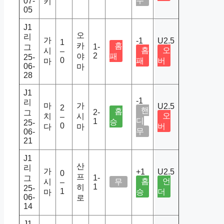
무
07-
키
05
J1
오
리
가
-1
U2.5
1
카
홈
1-
그
홈
오
시
–
2
야
패
25-
0
패
버
마
06-
마
28
J1
-1
리
마
가
U2.5
2
핸
홈
2-
그
오
치
시
–
디
1
승
25-
0
버
다
마
무
06-
21
J1
산
리
가
+1
U2.5
0
프
1-
그
홈
언
시
무
–
1
히
25-
1
승
더
마
06-
로
14
J1