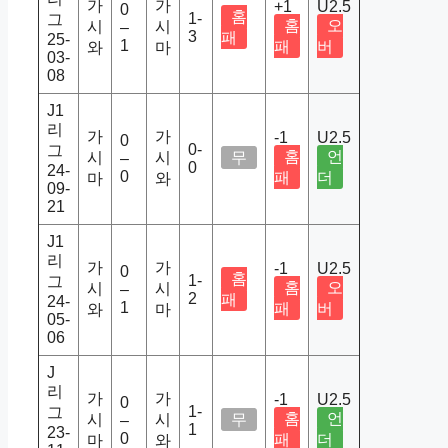
가
가
+1
U2.5
0
홈
1-
그
홈
오
시
시
–
3
패
25-
1
패
버
와
마
03-
08
J1
리
가
가
-1
U2.5
0
0-
그
홈
언
시
시
무
–
0
24-
0
패
더
마
와
09-
21
J1
리
가
가
-1
U2.5
0
홈
1-
그
홈
오
시
시
–
2
패
24-
1
패
버
와
마
05-
06
J
리
가
가
-1
U2.5
0
1-
그
홈
언
시
시
무
–
1
23-
0
패
더
마
와