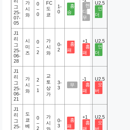
리
가
FC
U2.5
0
핸
홈
1-
그
도
언
시
–
디
0
승
25-
0
쿄
더
와
무
07-
05
J1
리
시
가
+1
U2.5
0
홈
0-
그
홈
언
미
시
–
2
패
25-
2
패
더
즈
와
06-
28
J1
교
리
가
-1
U2.5
2
토
3-
그
홈
오
시
무
–
3
상
25-
1
패
버
와
06-
가
21
J1
도
리
가
+1
U2.5
0
쿄
홈
0-
그
홈
오
시
–
3
베
패
25-
2
패
버
와