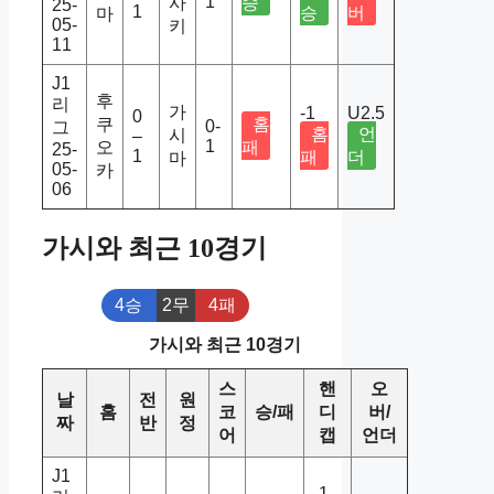
1
사
승
25-
1
승
버
마
05-
키
11
J1
후
리
가
-1
U2.5
0
쿠
홈
0-
그
홈
언
시
–
1
오
패
25-
1
패
더
마
05-
카
06
가시와 최근 10경기
4승
2무
4패
가시와 최근 10경기
스
핸
오
날
전
원
홈
코
승/패
디
버/
짜
반
정
어
캡
언더
J1
-1