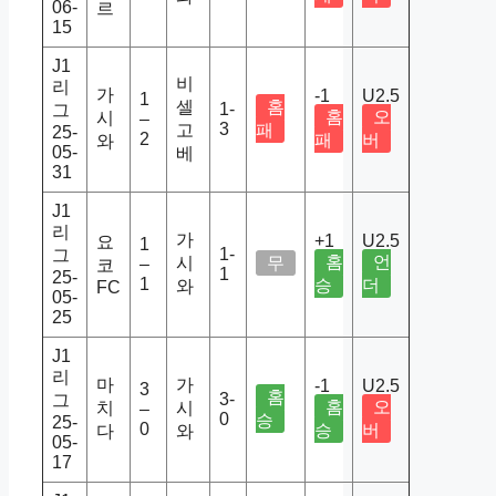
06-
르
15
J1
비
리
가
-1
U2.5
1
셀
홈
1-
그
홈
오
시
–
3
고
패
25-
2
패
버
와
05-
베
31
J1
리
가
+1
U2.5
요
1
1-
그
홈
언
시
무
–
코
1
25-
1
승
더
와
FC
05-
25
J1
리
마
가
-1
U2.5
3
홈
3-
그
홈
오
치
시
–
0
승
25-
0
승
버
다
와
05-
17