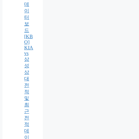
데
이
터
보
드
[KB
O]
KIA
vs
삼
성
상
대
전
적
및
최
근
전
적
데
이