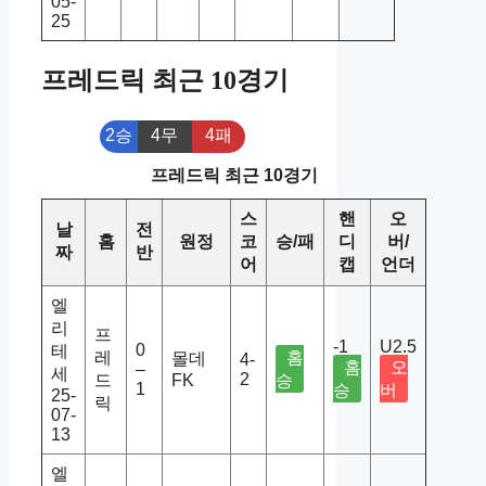
05-
25
프레드릭 최근 10경기
2승
4무
4패
프레드릭 최근 10경기
스
핸
오
날
전
홈
원정
코
승/패
디
버/
짜
반
어
캡
언더
엘
리
프
-1
U2.5
0
테
레
홈
몰데
4-
홈
오
–
세
2
드
FK
승
1
승
버
25-
릭
07-
13
엘