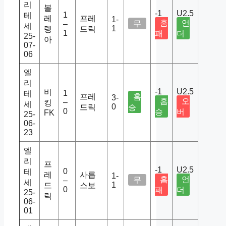
리
볼
-1
U2.5
1
테
레
프레
1-
홈
언
무
–
세
1
렝
드릭
1
패
더
25-
아
07-
06
엘
리
-1
U2.5
비
1
테
프레
홈
3-
홈
오
–
킹
세
0
드릭
승
0
승
버
FK
25-
06-
23
엘
리
프
-1
U2.5
0
테
레
사릅
1-
홈
언
무
–
세
1
드
스보
0
패
더
25-
릭
06-
01