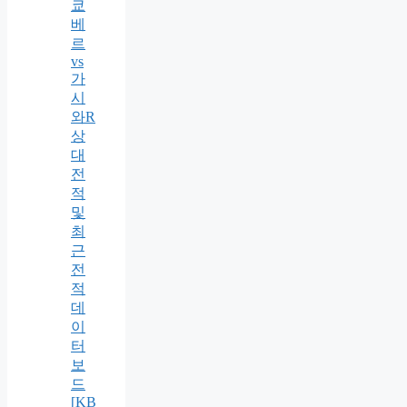
쿄
베
르
vs
가
시
와R
상
대
전
적
및
최
근
전
적
데
이
터
보
드
[KB