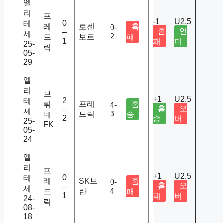
엘
리
프
-1
U2.5
0
테
레
로센
홈
0-
홈
언
–
세
2
드
보르
패
1
패
더
25-
릭
05-
29
엘
리
브
+1
U2.5
2
테
프레
홈
뤼
4-
홈
오
–
세
3
드릭
승
네
2
승
버
25-
FK
05-
24
엘
리
프
+1
U2.5
0
테
레
SK브
홈
0-
홈
오
–
세
4
드
란
패
1
패
버
24-
릭
08-
18