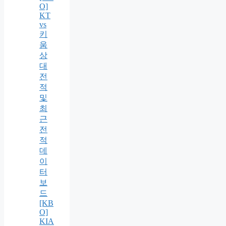
O]
KT
vs
키
움
상
대
전
적
및
최
근
전
적
데
이
터
보
드
[KB
O]
KIA