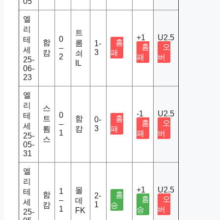
05
엘
리
트
+1
U2.5
0
테
함
홈
롬
1-
홈
오
–
세
3
캄
패
쇠
2
패
버
25-
IL
06-
23
엘
리
스
-1
U2.5
0
테
트
함
홈
0-
홈
오
–
세
3
룀
캄
패
1
패
버
25-
스
05-
31
엘
리
+1
U2.5
몰
1
테
함
홈
2-
홈
오
–
데
세
1
캄
승
1
승
버
FK
25-