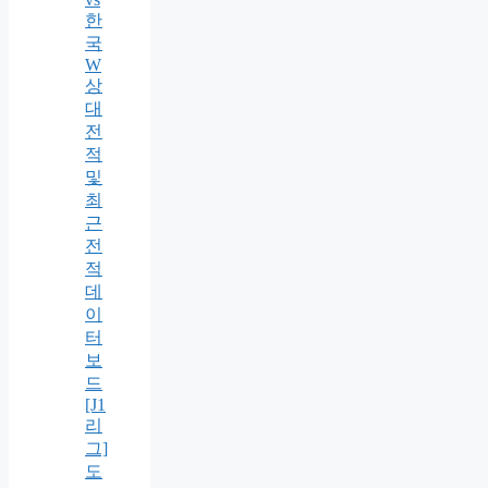
한
국
W
상
대
전
적
및
최
근
전
적
데
이
터
보
드
[J1
리
그]
도