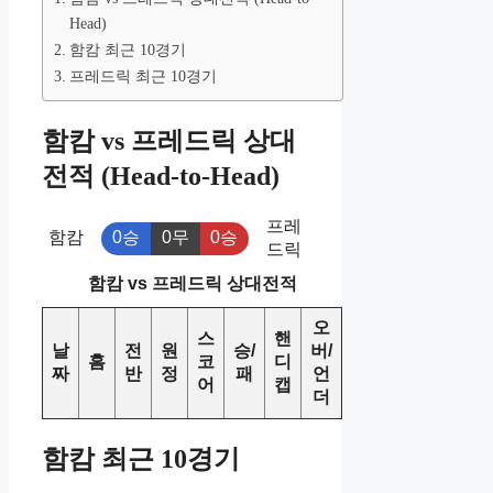
Head)
함캄 최근 10경기
프레드릭 최근 10경기
함캄 vs 프레드릭 상대
전적 (Head-to-Head)
프레
함캄
0승
0무
0승
드릭
함캄 vs 프레드릭 상대전적
오
스
핸
날
전
원
승/
버/
홈
코
디
짜
반
정
패
언
어
캡
더
함캄 최근 10경기