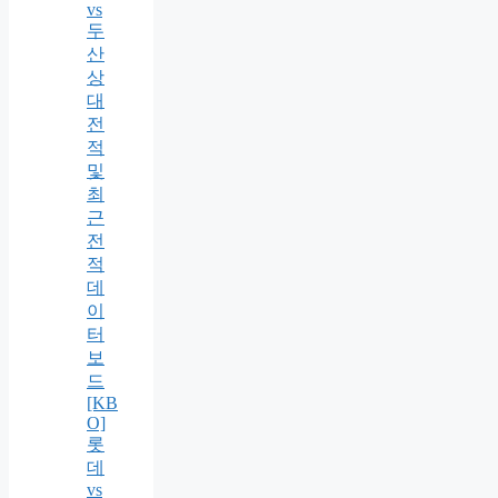
vs
두
산
상
대
전
적
및
최
근
전
적
데
이
터
보
드
[KB
O]
롯
데
vs