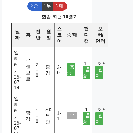
2승
1무
2패
함캄 최근 10경기
스
핸
오
날
전
원
홈
코
승/패
디
버/
짜
반
정
어
캡
언더
엘
리
로
-1
U2.5
2
테
센
함
홈
2-
홈
언
–
세
0
보
캄
승
0
승
더
25-
르
07-
14
엘
리
SK
+1
U2.5
1
테
함
1-
브
홈
언
무
–
세
1
캄
0
란
승
더
25-
07-