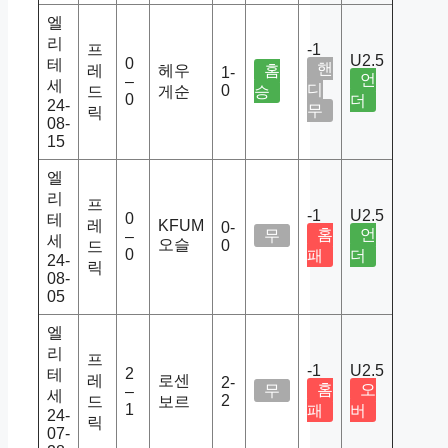
엘
리
프
-1
U2.5
0
테
핸
레
헤우
홈
1-
언
–
세
디
0
드
게순
승
0
더
24-
무
릭
08-
15
엘
리
프
-1
U2.5
0
테
레
KFUM
0-
홈
언
무
–
세
오슬
0
드
0
패
더
24-
릭
08-
05
엘
리
프
-1
U2.5
2
테
레
로센
2-
홈
오
무
–
세
2
드
보르
1
패
버
24-
릭
07-