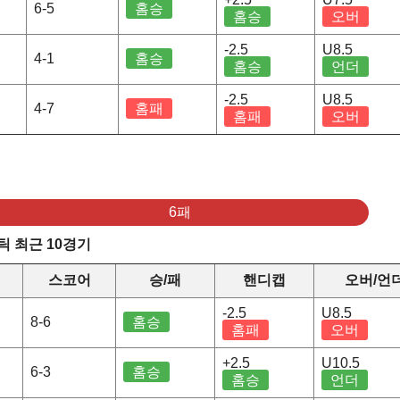
6-5
홈승
홈승
오버
-2.5
U8.5
4-1
홈승
홈승
언더
-2.5
U8.5
4-7
홈패
홈패
오버
6패
 최근 10경기
스코어
승/패
핸디캡
오버/언
-2.5
U8.5
8-6
홈승
홈패
오버
+2.5
U10.5
6-3
홈승
홈승
언더