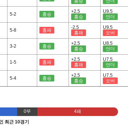
홈승
언더
+2.5
U9.5
5-2
홈승
홈승
언더
-2.5
U9.5
5-8
홈패
홈패
오버
+2.5
U8.5
3-2
홈승
홈승
언더
+2.5
U7.5
1-5
홈패
홈패
언더
+2.5
U7.5
5-4
홈승
홈승
오버
0무
4패
 최근 10경기