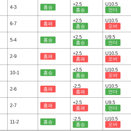
+2.5
U10.5
4-3
홈승
홈승
언더
+2.5
U10.5
6-7
홈패
홈승
오버
+2.5
U9.5
5-4
홈승
홈승
언더
+2.5
U10.5
2-9
홈패
홈패
오버
+2.5
U10.5
10-1
홈승
홈승
오버
-2.5
U10.5
2-6
홈패
홈패
언더
+2.5
U9.5
2-7
홈패
홈패
언더
-2.5
U10.5
11-2
홈승
홈승
오버