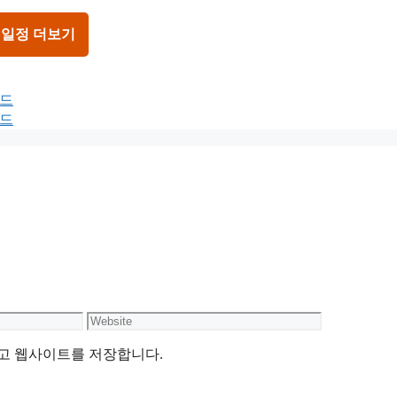
 일정 더보기
보드
보드
Website
리고 웹사이트를 저장합니다.