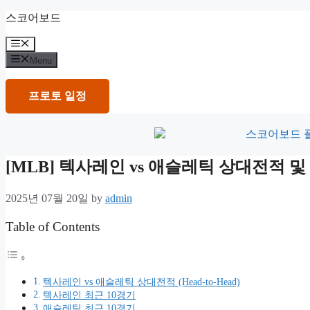
Skip
스코어보드
to
content
Menu
Menu
프로토 일정
[MLB] 텍사레인 vs 애슬레틱 상대전적
2025년 07월 20일
by
admin
Table of Contents
텍사레인 vs 애슬레틱 상대전적 (Head-to-Head)
텍사레인 최근 10경기
애슬레틱 최근 10경기