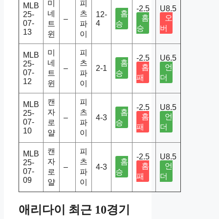
미
피
MLB
-2.5
U8.5
네
츠
홈
25-
12-
홈
오
–
07-
4
트
파
승
승
버
13
윈
이
미
피
MLB
-2.5
U6.5
네
츠
홈
25-
홈
언
–
2-1
07-
트
파
승
패
더
12
윈
이
캔
피
MLB
-2.5
U8.5
자
츠
홈
25-
홈
언
–
4-3
07-
로
파
승
패
더
10
얄
이
캔
피
MLB
-2.5
U8.5
자
츠
홈
25-
홈
언
–
4-3
07-
로
파
승
패
더
09
얄
이
애리다이 최근 10경기