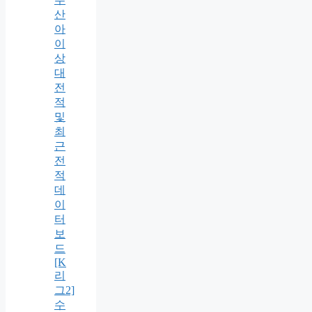
산
아
이
상
대
전
적
및
최
근
전
적
데
이
터
보
드
[K
리
그2]
수