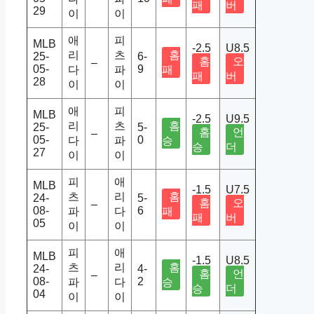
패
버
29
이
이
애
피
MLB
-2.5
U8.5
리
츠
홈
25-
6-
홈
오
–
05-
9
다
파
패
패
버
28
이
이
애
피
MLB
-2.5
U9.5
리
츠
홈
25-
5-
홈
언
–
05-
0
다
파
승
승
더
27
이
이
피
애
MLB
-1.5
U7.5
츠
리
홈
24-
5-
홈
오
–
08-
6
파
다
패
패
버
05
이
이
피
애
MLB
-1.5
U8.5
츠
리
홈
24-
4-
홈
언
–
08-
2
파
다
승
승
더
04
이
이