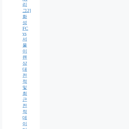
리
그2]
화
성
FC
vs
서
울
이
랜
상
대
전
적
및
최
근
전
적
데
이