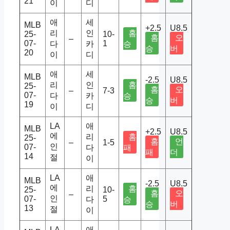
21
이
디
애
세
MLB
+2.5
U8.5
리
인
홈
25-
10-
홈
오
–
07-
1
다
카
승
승
버
20
이
디
애
세
MLB
-2.5
U8.5
리
인
홈
25-
홈
오
–
7-3
07-
다
카
승
승
버
19
이
디
LA
애
MLB
+2.5
U8.5
에
리
홈
25-
홈
언
–
1-5
인
07-
다
패
패
더
14
절
이
LA
애
MLB
-2.5
U8.5
에
리
홈
25-
10-
홈
오
–
인
07-
5
다
승
승
버
13
절
이
LA
애