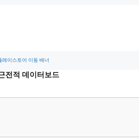
 최근전적 데이터보드