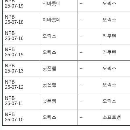
NPB
지바롯데
–
오릭스
25-07-19
NPB
지바롯데
–
오릭스
25-07-18
NPB
오릭스
–
라쿠텐
25-07-16
NPB
오릭스
–
라쿠텐
25-07-15
NPB
닛폰햄
–
오릭스
25-07-13
NPB
닛폰햄
–
오릭스
25-07-12
NPB
닛폰햄
–
오릭스
25-07-11
NPB
오릭스
–
소프트뱅
25-07-10