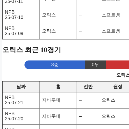
25-07-11
NPB
오릭스
–
소프트뱅
25-07-10
NPB
오릭스
–
소프트뱅
25-07-09
오릭스 최근 10경기
3승
0무
오릭스
날짜
홈
전반
원정
NPB
지바롯데
–
오릭스
25-07-21
NPB
지바롯데
–
오릭스
25-07-20