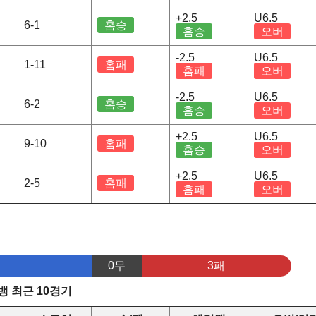
+2.5
U6.5
6-1
홈승
홈승
오버
-2.5
U6.5
1-11
홈패
홈패
오버
-2.5
U6.5
6-2
홈승
홈승
오버
+2.5
U6.5
9-10
홈패
홈승
오버
+2.5
U6.5
2-5
홈패
홈패
오버
0무
3패
 최근 10경기