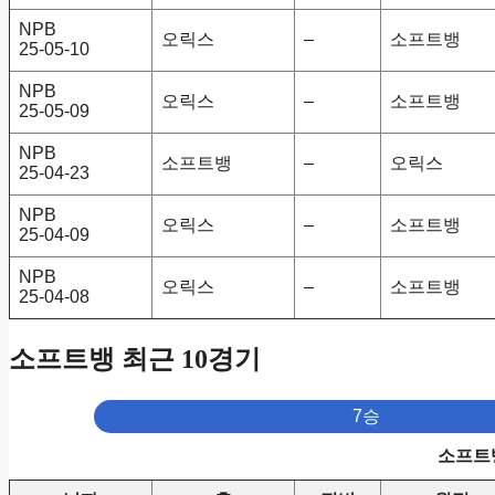
NPB
오릭스
–
소프트뱅
25-05-10
NPB
오릭스
–
소프트뱅
25-05-09
NPB
소프트뱅
–
오릭스
25-04-23
NPB
오릭스
–
소프트뱅
25-04-09
NPB
오릭스
–
소프트뱅
25-04-08
소프트뱅 최근 10경기
7승
소프트뱅