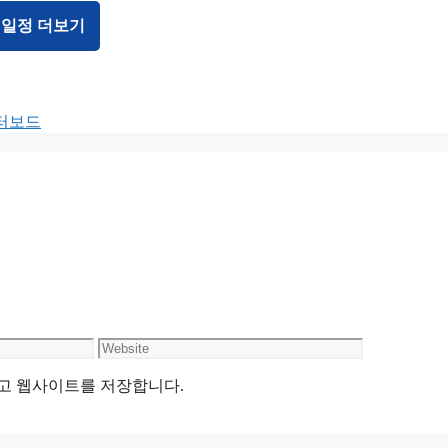
 일정 더보기
이터보드
Website
리고 웹사이트를 저장합니다.