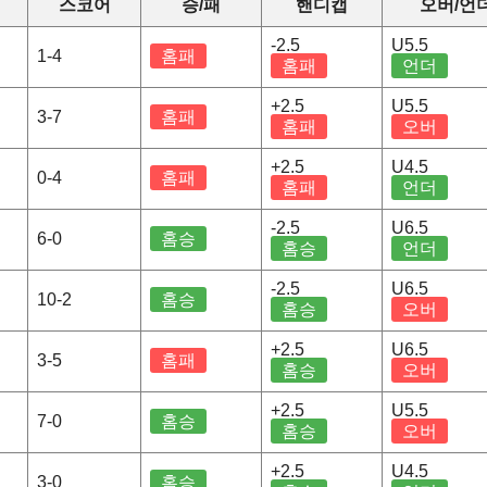
스코어
승/패
핸디캡
오버/언
-2.5
U5.5
1-4
홈패
홈패
언더
+2.5
U5.5
3-7
홈패
홈패
오버
+2.5
U4.5
0-4
홈패
홈패
언더
-2.5
U6.5
6-0
홈승
홈승
언더
-2.5
U6.5
10-2
홈승
홈승
오버
+2.5
U6.5
3-5
홈패
홈승
오버
+2.5
U5.5
7-0
홈승
홈승
오버
+2.5
U4.5
3-0
홈승