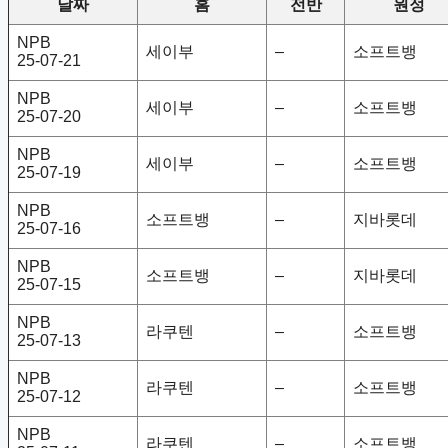
날짜
홈
전반
원정
NPB
세이부
–
소프트뱅
25-07-21
NPB
세이부
–
소프트뱅
25-07-20
NPB
세이부
–
소프트뱅
25-07-19
NPB
소프트뱅
–
지바롯데
25-07-16
NPB
소프트뱅
–
지바롯데
25-07-15
NPB
라쿠텐
–
소프트뱅
25-07-13
NPB
라쿠텐
–
소프트뱅
25-07-12
NPB
라쿠텐
–
소프트뱅