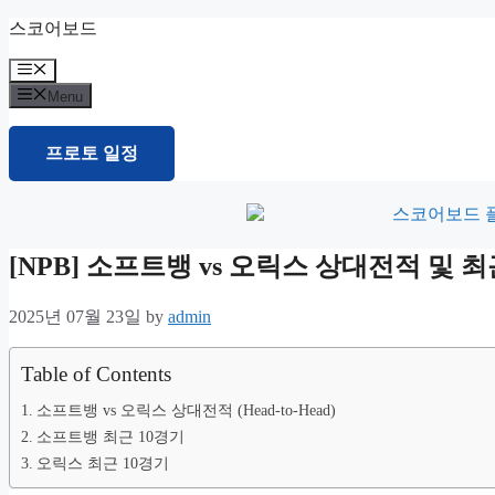
Skip
스코어보드
to
content
Menu
Menu
프로토 일정
[NPB] 소프트뱅 vs 오릭스 상대전적 및
2025년 07월 23일
by
admin
Table of Contents
소프트뱅 vs 오릭스 상대전적 (Head-to-Head)
소프트뱅 최근 10경기
오릭스 최근 10경기