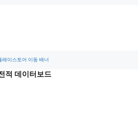
최근전적 데이터보드