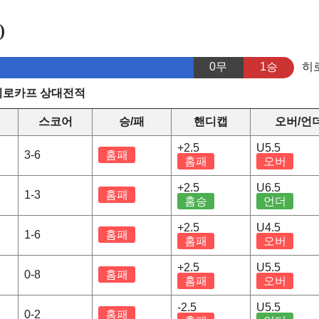
)
0무
1승
히
 히로카프 상대전적
스코어
승/패
핸디캡
오버/언
+2.5
U5.5
3-6
홈패
홈패
오버
+2.5
U6.5
1-3
홈패
홈승
언더
+2.5
U4.5
1-6
홈패
홈패
오버
+2.5
U5.5
0-8
홈패
홈패
오버
-2.5
U5.5
0-2
홈패