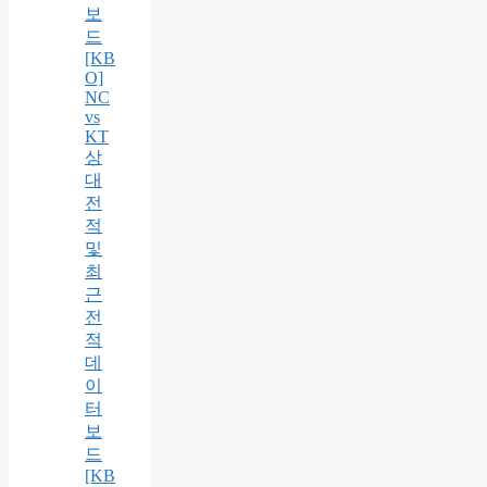
보
드
[KB
O]
NC
vs
KT
상
대
전
적
및
최
근
전
적
데
이
터
보
드
[KB