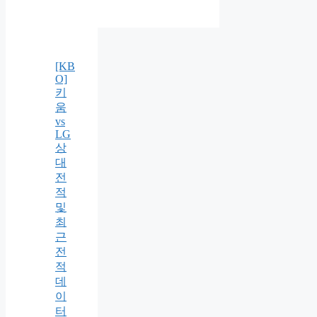
[KB
O]
키
움
vs
LG
상
대
전
적
및
최
근
전
적
데
이
터