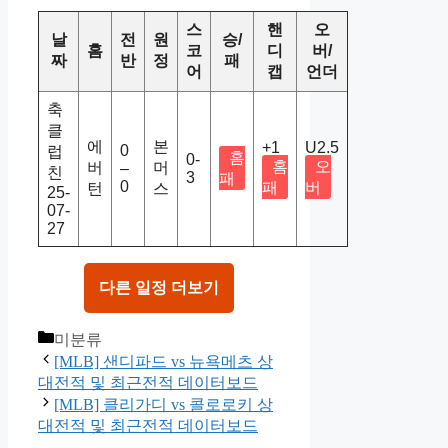
스
핸
오
날
전
원
승/
홈
코
디
버/
짜
반
정
패
어
캡
언더
축
클
에
본
+1
U2.5
0
럽
홈
0-
홈
오
버
머
–
친
3
패
0
패
버
턴
스
25-
07-
27
다른 일정 더보기
Categories
미분류
[MLB] 샌디파드 vs 뉴욕메츠 상
대전적 및 최근전적 데이터보드
[MLB] 클리가디 vs 콜로로키 상
대전적 및 최근전적 데이터보드