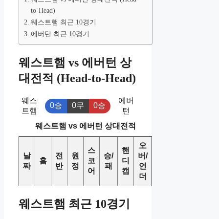
to-Head)
웨스트햄 최근 10경기
에버턴 최근 10경기
웨스트햄 vs 에버턴 상
대전적 (Head-to-Head)
웨스
에버
0승
0무
0승
트햄
턴
웨스트햄 vs 에버턴 상대전적
오
스
핸
날
전
원
승/
버/
홈
코
디
짜
반
정
패
언
어
캡
더
웨스트햄 최근 10경기