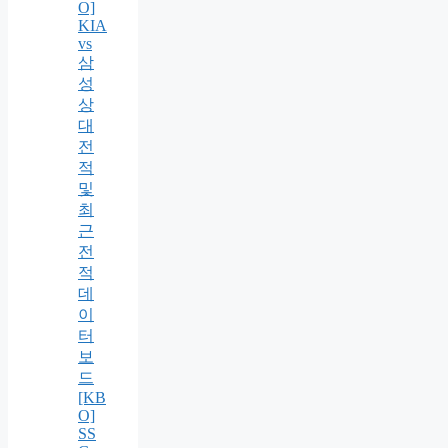
O]
KIA
vs
삼
성
상
대
전
적
및
최
근
전
적
데
이
터
보
드
[KB
O]
SS