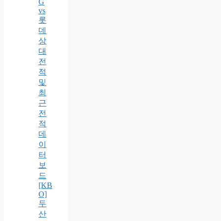
G
vs
롯
데
상
대
전
적
및
최
근
전
적
데
이
터
보
드
[KB
O]
두
산