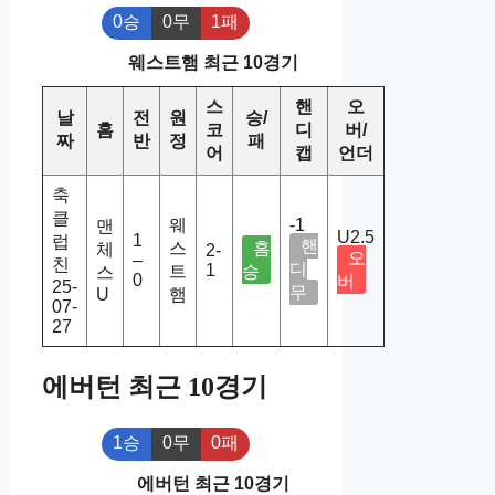
0승
0무
1패
웨스트햄 최근 10경기
스
핸
오
날
전
원
승/
홈
코
디
버/
짜
반
정
패
어
캡
언더
축
클
웨
-1
맨
U2.5
1
럽
핸
스
홈
체
2-
오
–
친
디
1
트
승
스
0
버
25-
무
U
햄
07-
27
에버턴 최근 10경기
1승
0무
0패
에버턴 최근 10경기