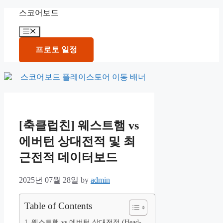
Skip
스코어보드
to
content
Menu
프로토 일정
[축클럽친] 웨스트햄 vs
에버턴 상대전적 및 최
근전적 데이터보드
2025년 07월 28일
by
admin
Table of Contents
웨스트햄 vs 에버턴 상대전적 (Head-