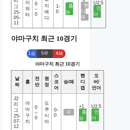
리
이
U2.5
0
핸
지
홈
1-
그
언
와
–
디
0
에
승
25-
0
더
타
무
05-
다
11
야마구치 최근 10경기
1승
5무
4패
야마구치 최근 10경기
스
핸
오
날
전
원
홈
코
승/패
디
버/
짜
반
정
어
캡
언더
J2
야
도
리
+1
U2.5
0
마
쿠
0-
그
홈
언
무
–
0
구
시
25-
0
승
더
07-
치
마
12