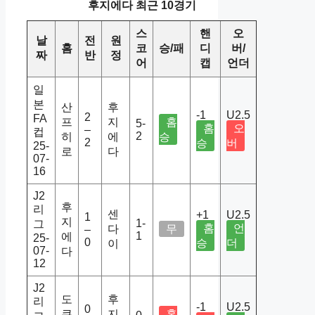
후지에다 최근 10경기
스
핸
오
날
전
원
홈
코
승/패
디
버/
짜
반
정
어
캡
언더
일
본
산
후
-1
U2.5
2
FA
프
지
홈
5-
홈
오
–
컵
2
히
에
승
2
승
버
25-
로
다
07-
16
J2
후
리
센
+1
U2.5
1
지
1-
그
홈
언
다
무
–
1
에
25-
0
승
더
이
07-
다
12
J2
도
후
리
-1
U2.5
0
쿠
지
홈