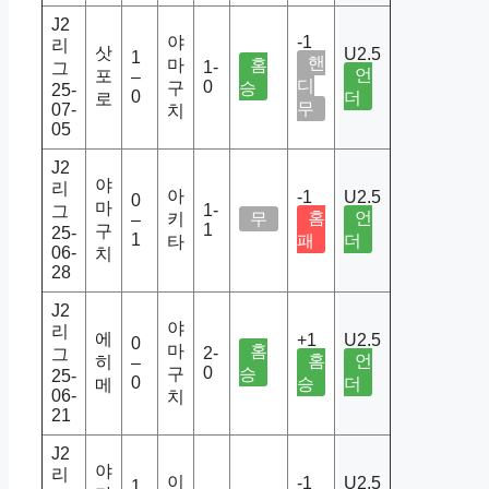
J2
야
-1
리
삿
U2.5
1
핸
마
홈
1-
그
언
포
–
디
0
구
승
25-
0
더
로
무
07-
치
05
J2
야
리
아
-1
U2.5
0
마
1-
그
홈
언
키
무
–
1
구
25-
1
패
더
타
06-
치
28
J2
야
리
에
+1
U2.5
0
마
홈
2-
그
홈
언
히
–
0
구
승
25-
0
승
더
메
06-
치
21
J2
야
리
이
-1
U2.5
1