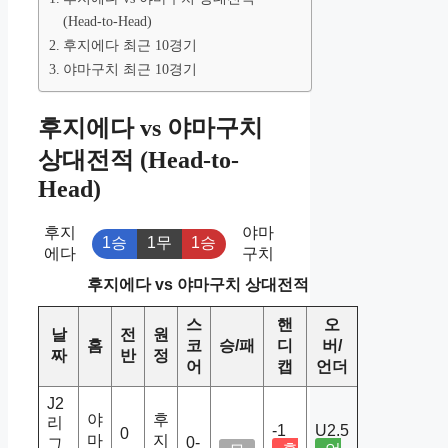
(Head-to-Head)
후지에다 최근 10경기
야마구치 최근 10경기
후지에다 vs 야마구치
상대전적 (Head-to-
Head)
후지
야마
1승
1무
1승
에다
구치
후지에다 vs 야마구치 상대전적
스
핸
오
날
전
원
홈
코
승/패
디
버/
짜
반
정
어
캡
언더
J2
야
후
리
-1
U2.5
0
마
지
0-
그