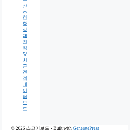
산
vs
한
화
상
대
전
적
및
최
근
전
적
데
이
터
보
드
© 2026 스코어보드
• Built with
GeneratePress