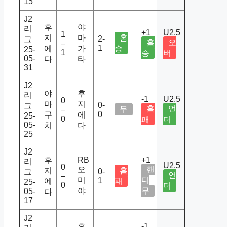
15
J2
후
야
리
+1
U2.5
1
지
마
홈
2-
그
홈
오
–
1
에
가
승
25-
1
승
버
05-
다
타
31
J2
야
후
리
-1
U2.5
0
마
지
0-
그
홈
언
무
–
0
구
에
25-
0
패
더
05-
치
다
25
J2
후
RB
+1
리
U2.5
0
오
핸
지
홈
0-
그
언
–
미
디
1
에
패
25-
0
더
야
무
05-
다
17
J2
후
-1