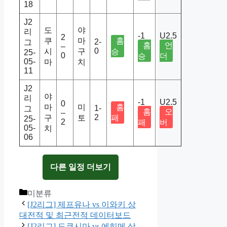
18
J2
도
야
리
-1
U2.5
2
쿠
마
홈
2-
그
홈
언
–
0
시
구
승
25-
0
승
더
05-
마
치
11
J2
야
리
-1
U2.5
0
마
미
홈
1-
그
홈
오
–
2
구
토
패
25-
2
패
버
05-
치
06
다른 일정 더보기
Categories
미분류
[J2리그] 제프유나 vs 이와키 상
대전적 및 최근전적 데이터보드
[J2리그] 도쿠시마 vs 에히메 상