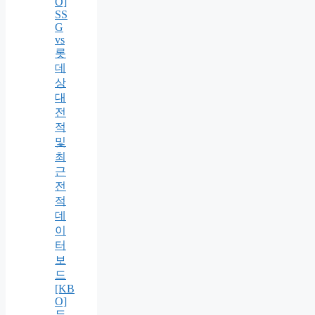
O]
SS
G
vs
롯
데
상
대
전
적
및
최
근
전
적
데
이
터
보
드
[KB
O]
두