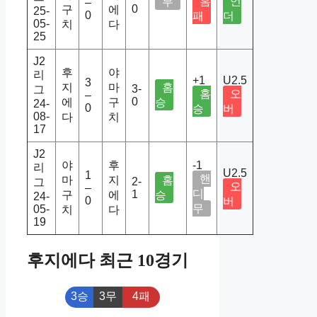
홈
언
무
–
0
구
에
25-
0
패
더
05-
치
다
25
J2
후
야
리
+1
U2.5
3
지
마
홈
3-
그
홈
오
–
0
에
구
승
24-
0
승
버
08-
다
치
17
J2
야
후
-1
리
U2.5
1
핸
마
지
홈
2-
그
오
–
디
1
구
에
승
24-
0
버
무
05-
치
다
19
후지에다 최근 10경기
3승
3무
4패