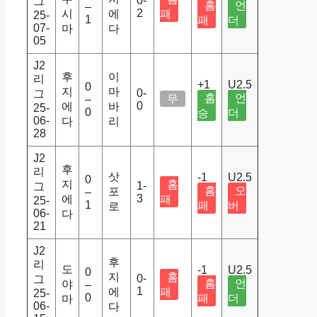
0-
그
홈
언
–
2
시
에
패
25-
1
패
더
07-
마
다
05
J2
후
이
리
+1
U2.5
0
지
마
0-
그
홈
언
무
–
0
에
바
25-
0
승
더
06-
다
리
28
J2
후
리
삿
-1
U2.5
0
지
홈
1-
그
홈
오
포
–
3
에
패
25-
1
패
버
로
06-
다
21
J2
후
리
도
-1
U2.5
0
지
홈
0-
그
홈
언
야
–
1
에
패
25-
0
패
더
마
06-
다