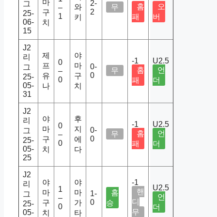
마
2-
그
홈
오
와
무
–
2
구
25-
1
패
버
키
06-
치
15
J2
제
야
리
-1
U2.5
0
프
마
0-
그
홈
언
무
–
0
유
구
25-
0
패
더
05-
나
치
31
J2
야
후
리
-1
U2.5
0
마
지
0-
그
홈
언
무
–
0
구
에
25-
0
패
더
05-
치
다
25
J2
야
야
-1
리
U2.5
1
핸
마
마
홈
1-
그
언
–
디
0
구
가
승
25-
0
더
무
05-
치
타