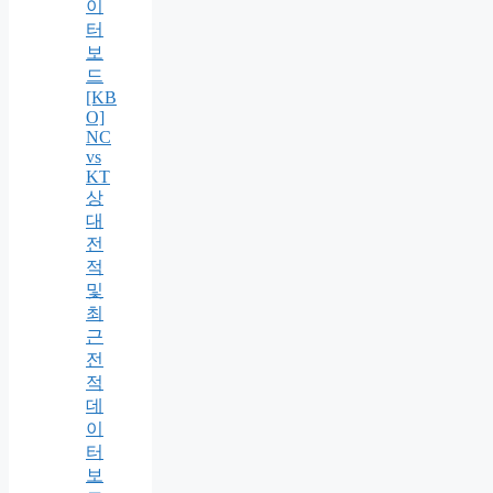
이
터
보
드
[KB
O]
NC
vs
KT
상
대
전
적
및
최
근
전
적
데
이
터
보