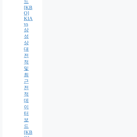
드
[KB
O]
KIA
vs
삼
성
상
대
전
적
및
최
근
전
적
데
이
터
보
드
[KB