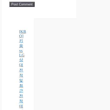
[KB
O]
키
움
vs
LG
상
대
전
적
및
최
근
전
적
데