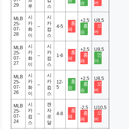
브
컵
승
승
버
29
루
스
시
시
MLB
+2.5
U8.5
카
카
홈
25-
홈
오
–
4-5
07-
화
컵
패
승
버
28
이
스
시
시
MLB
+2.5
U9.5
카
카
홈
25-
홈
언
–
1-6
07-
화
컵
패
패
더
27
이
스
시
시
MLB
+2.5
U8.5
카
카
홈
25-
12-
홈
오
–
07-
5
화
컵
승
승
버
26
이
스
시
캔
MLB
-2.5
U10.5
카
자
홈
25-
홈
오
–
4-8
07-
컵
로
패
패
버
24
스
얄