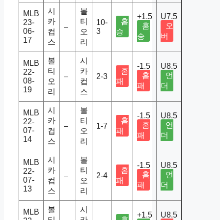
시
볼
MLB
+1.5
U7.5
카
티
홈
23-
10-
홈
오
–
06-
3
컵
오
승
승
버
17
스
리
볼
시
MLB
-1.5
U8.5
티
카
홈
22-
홈
언
–
2-3
08-
오
컵
패
패
더
19
리
스
시
볼
MLB
-1.5
U8.5
카
티
홈
22-
홈
언
–
1-7
07-
컵
오
패
패
더
14
스
리
시
볼
MLB
-1.5
U8.5
카
티
홈
22-
홈
언
–
2-4
07-
컵
오
패
패
더
13
스
리
볼
시
MLB
+1.5
U8.5
티
카
홈