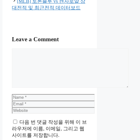
[MLB] 토론블루 vs 캔자로얄 상
대전적 및 최근전적 데이터보드
Leave a Comment
Comment
Name
Email
Website
다음 번 댓글 작성을 위해 이 브
라우저에 이름, 이메일, 그리고 웹
사이트를 저장합니다.