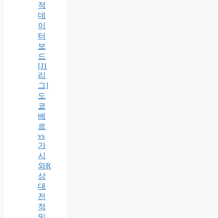
적
데
이
터
보
드
[J1
리
그]
도
쿄
베
르
vs
가
시
와R
상
대
전
적
및