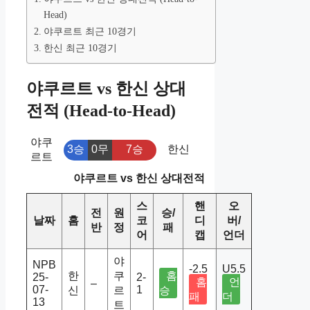
Head)
야쿠르트 최근 10경기
한신 최근 10경기
야쿠르트 vs 한신 상대
전적 (Head-to-Head)
야쿠
3승
0무
7승
한신
르트
야쿠르트 vs 한신 상대전적
스
핸
오
전
원
승/
날짜
홈
코
디
버/
반
정
패
어
캡
언더
야
NPB
-2.5
U5.5
한
쿠
홈
25-
2-
홈
언
–
07-
1
신
르
승
패
더
13
트