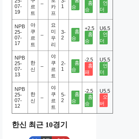
쿠
로
홈
25-
3-
홈
언
–
07-
1
르
카
승
승
더
19
트
프
야
요
NPB
+2.5
U6.5
쿠
미
홈
25-
3-
홈
언
–
07-
2
르
우
승
승
더
17
트
리
야
NPB
-2.5
U5.5
한
쿠
홈
25-
2-
홈
언
–
07-
1
신
르
승
패
더
13
트
야
NPB
-2.5
U5.5
한
쿠
홈
25-
5-
홈
오
–
07-
2
신
르
승
승
버
12
트
한신 최근 10경기