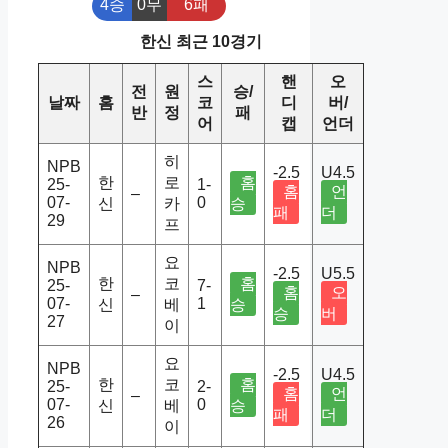
4승
0무
6패
한신 최근 10경기
스
핸
오
전
원
승/
날짜
홈
코
디
버/
반
정
패
어
캡
언더
히
NPB
-2.5
U4.5
한
로
홈
25-
1-
홈
언
–
07-
0
신
카
승
패
더
29
프
요
NPB
-2.5
U5.5
한
코
홈
25-
7-
홈
오
–
07-
1
신
베
승
승
버
27
이
요
NPB
-2.5
U4.5
한
코
홈
25-
2-
홈
언
–
07-
0
신
베
승
패
더
26
이