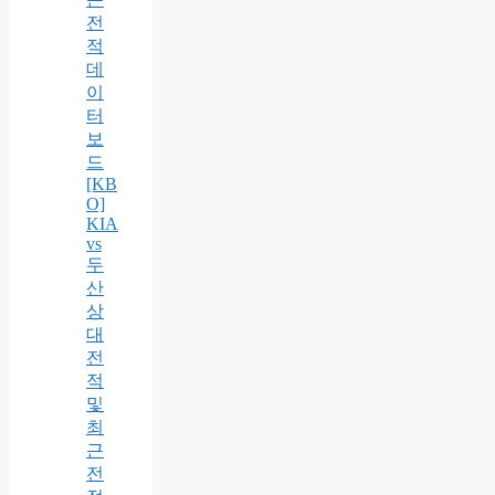
전
적
데
이
터
보
드
[KB
O]
KIA
vs
두
산
상
대
전
적
및
최
근
전