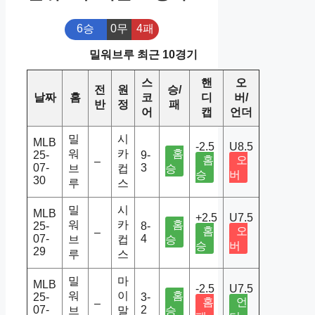
6승
0무
4패
밀워브루 최근 10경기
스
핸
오
전
원
승/
날짜
홈
코
디
버/
반
정
패
어
캡
언더
밀
시
MLB
-2.5
U8.5
워
카
홈
25-
9-
홈
오
–
07-
3
브
컵
승
승
버
30
루
스
밀
시
MLB
+2.5
U7.5
워
카
홈
25-
8-
홈
오
–
07-
4
브
컵
승
승
버
29
루
스
밀
마
MLB
-2.5
U7.5
워
이
홈
25-
3-
홈
언
–
07-
2
브
말
승