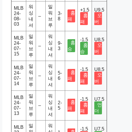
워
밀
MLB
+1.5
U9.5
싱
워
홈
24-
3-
홈
오
–
08-
8
내
브
패
패
버
03
셔
루
밀
워
MLB
-1.5
U8.5
워
싱
홈
24-
9-
홈
오
–
07-
3
브
내
승
승
버
15
루
셔
밀
워
MLB
-1.5
U8.5
워
싱
홈
24-
5-
홈
오
–
07-
6
브
내
패
패
버
14
루
셔
밀
워
MLB
-1.5
U7.5
워
싱
홈
24-
2-
홈
언
–
07-
5
브
내
패
패
더
13
루
셔
밀
워
MLB
-1.5
U7.5
워
싱
홈