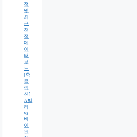
적
및
최
근
전
적
데
이
터
보
드
[축
클
럽
친]
A빌
라
vs
바
이
뮌