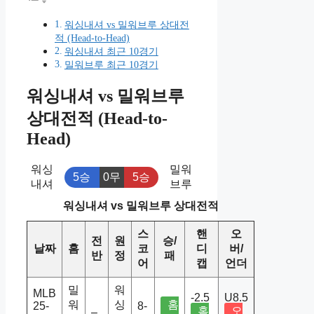
워싱내셔 vs 밀워브루 상대전
적 (Head-to-Head)
워싱내셔 최근 10경기
밀워브루 최근 10경기
워싱내셔 vs 밀워브루
상대전적 (Head-to-
Head)
워싱
밀워
5승
0무
5승
내셔
브루
워싱내셔 vs 밀워브루 상대전적
스
핸
오
전
원
승/
날짜
홈
코
디
버/
반
정
패
어
캡
언더
밀
워
MLB
-2.5
U8.5
워
싱
홈
25-
8-
홈
오
–