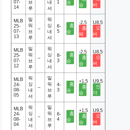
07-
1
브
내
승
승
버
14
루
셔
밀
워
MLB
-2.5
U8.5
워
싱
홈
25-
6-
홈
오
–
07-
5
브
내
승
패
버
13
루
셔
밀
워
MLB
-2.5
U8.5
워
싱
홈
25-
8-
홈
오
–
07-
3
브
내
승
승
버
12
루
셔
워
밀
MLB
+1.5
U9.5
싱
워
홈
24-
4-
홈
언
–
08-
3
내
브
승
승
더
05
셔
루
워
밀
MLB
+1.5
U9.5
싱
워
홈
24-
6-
홈
오
–
08-
4
내
브
승
승
버
04
셔
루