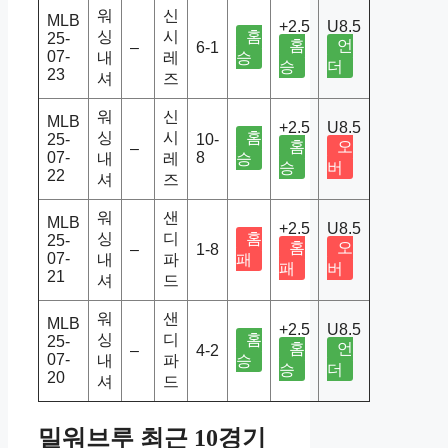
워
신
MLB
+2.5
U8.5
싱
시
홈
25-
홈
언
–
6-1
07-
내
레
승
승
더
23
셔
즈
워
신
MLB
+2.5
U8.5
싱
시
홈
25-
10-
홈
오
–
07-
8
내
레
승
승
버
22
셔
즈
워
샌
MLB
+2.5
U8.5
싱
디
홈
25-
홈
오
–
1-8
07-
내
파
패
패
버
21
셔
드
워
샌
MLB
+2.5
U8.5
싱
디
홈
25-
홈
언
–
4-2
07-
내
파
승
승
더
20
셔
드
밀워브루 최근 10경기