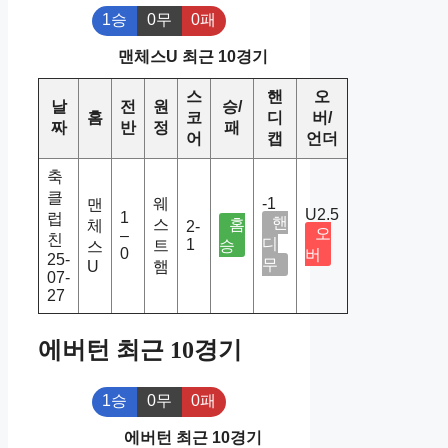
1승
0무
0패
맨체스U 최근 10경기
스
핸
오
날
전
원
승/
홈
코
디
버/
짜
반
정
패
어
캡
언더
축
클
웨
-1
맨
U2.5
1
럽
핸
스
홈
체
2-
오
–
친
디
1
트
승
스
0
버
25-
무
U
햄
07-
27
에버턴 최근 10경기
1승
0무
0패
에버턴 최근 10경기