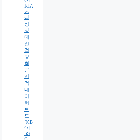
O]
KIA
vs
삼
성
상
대
전
적
및
최
근
전
적
데
이
터
보
드
[KB
O]
SS
G