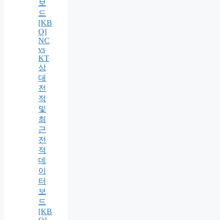
보
드
[KB
O]
NC
vs
KT
상
대
전
적
및
최
근
전
적
데
이
터
보
드
[KB