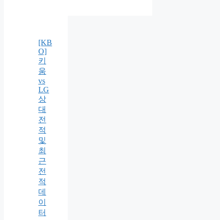
[KB
O]
키
움
vs
LG
상
대
전
적
및
최
근
전
적
데
이
터