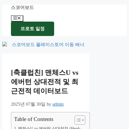
Skip
스코어보드
to
content
Menu
프로토 일정
[축클럽친] 맨체스U vs
에버턴 상대전적 및 최
근전적 데이터보드
2025년 07월 30일
by
admin
Table of Contents
맨체스U vs 에버턴 상대전적 (Head-