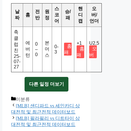
스
핸
오
날
전
원
승/
홈
코
디
버/
짜
반
정
패
어
캡
언더
축
클
에
본
+1
U2.5
0
럽
홈
0-
홈
오
버
머
–
친
3
패
0
패
버
턴
스
25-
07-
27
다른 일정 더보기
Categories
미분류
[MLB] 샌디파드 vs 세인카디 상
대전적 및 최근전적 데이터보드
[MLB] 필라필리 vs 디트타이 상
대전적 및 최근전적 데이터보드