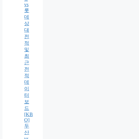
vs
롯
데
상
대
전
적
및
최
근
전
적
데
이
터
보
드
[KB
O]
두
산
vs