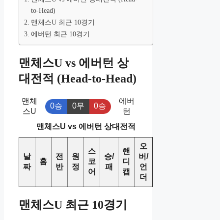
to-Head)
맨체스U 최근 10경기
에버턴 최근 10경기
맨체스U vs 에버턴 상
대전적 (Head-to-Head)
맨체
에버
0승
0무
0승
스U
턴
맨체스U vs 에버턴 상대전적
오
스
핸
날
전
원
승/
버/
홈
코
디
짜
반
정
패
언
어
캡
더
맨체스U 최근 10경기