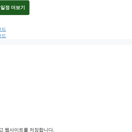
 일정 더보기
보드
보드
리고 웹사이트를 저장합니다.