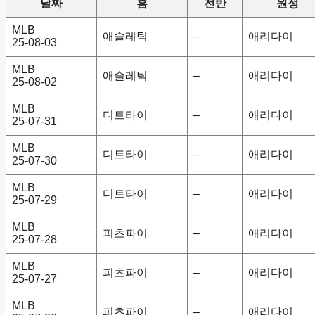
날짜
홈
전반
원정
MLB
애슬레틱
–
애리다이
25-08-03
MLB
애슬레틱
–
애리다이
25-08-02
MLB
디트타이
–
애리다이
25-07-31
MLB
디트타이
–
애리다이
25-07-30
MLB
디트타이
–
애리다이
25-07-29
MLB
피츠파이
–
애리다이
25-07-28
MLB
피츠파이
–
애리다이
25-07-27
MLB
피츠파이
–
애리다이