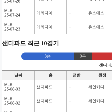
25-07-26
MLB
애리다이
–
휴스애스
25-07-24
MLB
애리다이
–
휴스애스
25-07-23
샌디파드 최근 10경기
3승
0무
샌디파드
날짜
홈
전반
원정
MLB
샌디파드
–
세인카디
25-08-03
MLB
샌디파드
–
세인카디
25-08-02