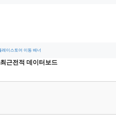
 및 최근전적 데이터보드