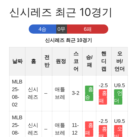
신시레즈 최근 10경기
4승
0무
6패
신시레즈 최근 10경기
스
핸
오
전
승/
날짜
홈
원정
코
디
버/
반
패
어
캡
언더
MLB
-2.5
U9.5
25-
신시
애틀
홈
–
3-2
홈
언
08-
레즈
브레
승
패
더
02
MLB
-2.5
U9.5
25-
신시
애틀
11-
홈
–
홈
오
08-
레즈
브레
12
패
패
버