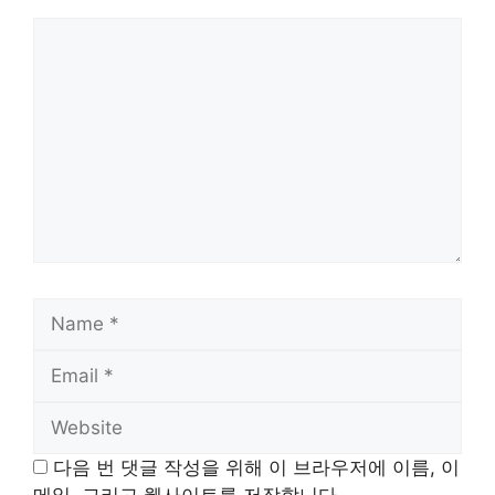
Comment
Name
Email
Website
다음 번 댓글 작성을 위해 이 브라우저에 이름, 이