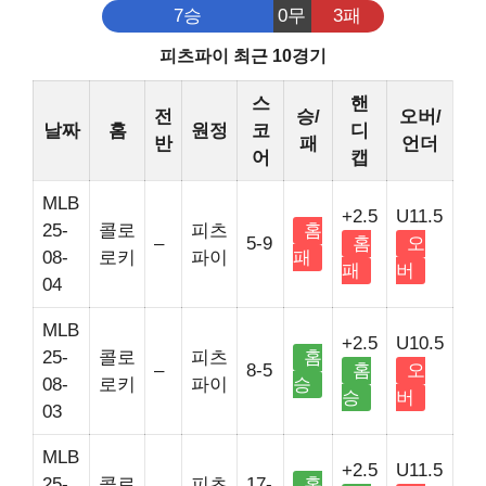
7승
0무
3패
피츠파이 최근 10경기
스
핸
전
승/
오버/
날짜
홈
원정
코
디
반
패
언더
어
캡
MLB
+2.5
U11.5
25-
콜로
피츠
홈
–
5-9
홈
오
08-
로키
파이
패
패
버
04
MLB
+2.5
U10.5
25-
콜로
피츠
홈
–
8-5
홈
오
08-
로키
파이
승
승
버
03
MLB
+2.5
U11.5
25-
콜로
피츠
17-
홈