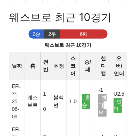
웨스브로 최근 10경기
2승
2무
6패
웨스브로 최근 10경기
스
핸
오
전
승/
날짜
홈
원정
코
디
버/
반
패
어
캡
언더
EFL
-1
챔
1
U2.5
웨스
블랙
홈
핸
25-
–
1-0
언
브로
번
승
디
08-
0
더
무
09
EFL