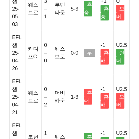
챔
3
+1
U
웨스
루턴
홈
25-
–
5-3
홈
오
브로
타운
승
05-
1
승
버
03
EFL
챔
0
-1
U2.5
카디
웨스
25-
–
0-0
무
홈
언
프C
브로
04-
0
패
더
26
EFL
챔
0
-1
U2.5
웨스
더비
홈
25-
–
1-3
홈
오
브로
카운
패
04-
2
패
버
21
EFL
챔
1
-1
U2.5
코번
웨스
홈