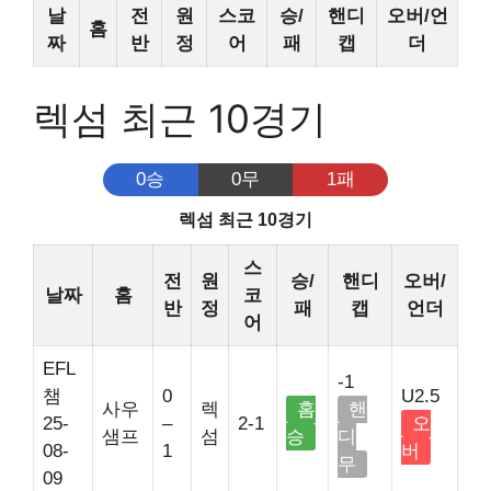
날
전
원
스코
승/
핸디
오버/언
홈
짜
반
정
어
패
캡
더
렉섬 최근 10경기
0승
0무
1패
렉섬 최근 10경기
스
전
원
승/
핸디
오버/
날짜
홈
코
반
정
패
캡
언더
어
EFL
-1
챔
0
U2.5
사우
렉
홈
핸
25-
–
2-1
오
샘프
섬
승
디
08-
1
버
무
09