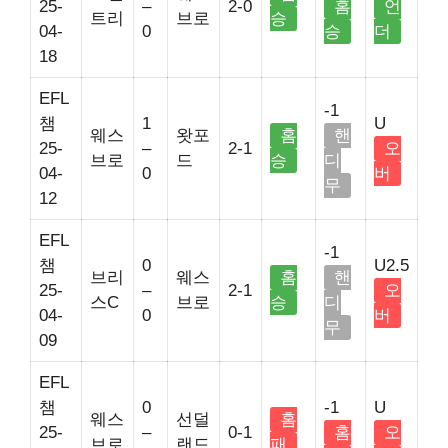
25-
–
2-0
홈
언
트리
브로
승
04-
0
승
더
18
EFL
-1
챔
1
U
웨스
왓포
홈
핸
25-
–
2-1
오
브로
드
승
디
04-
0
버
무
12
EFL
-1
챔
0
U2.5
브리
웨스
홈
핸
25-
–
2-1
오
스C
브로
승
디
04-
0
버
무
09
EFL
챔
0
-1
U
웨스
선덜
홈
25-
–
0-1
홈
오
브로
랜드
패