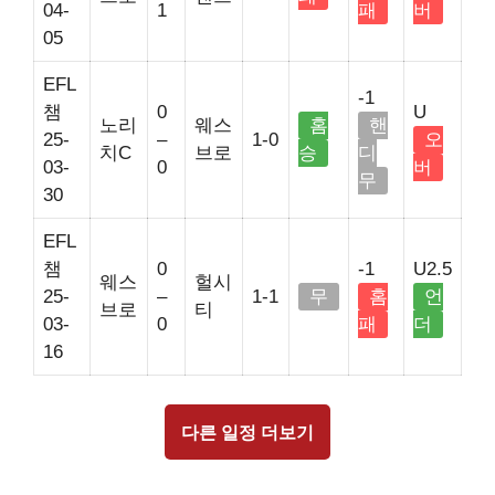
04-
1
패
버
05
EFL
-1
챔
0
U
노리
웨스
홈
핸
25-
–
1-0
오
치C
브로
승
디
03-
0
버
무
30
EFL
챔
0
-1
U2.5
웨스
헐시
25-
–
1-1
무
홈
언
브로
티
03-
0
패
더
16
다른 일정 더보기