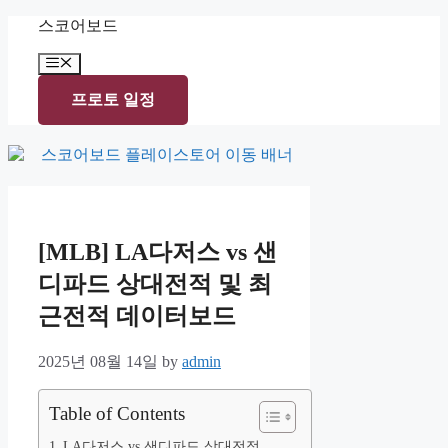
Skip
스코어보드
to
content
Menu
프로토 일정
[MLB] LA다저스 vs 샌
디파드 상대전적 및 최
근전적 데이터보드
2025년 08월 14일
by
admin
Table of Contents
LA다저스 vs 샌디파드 상대전적