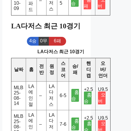
–
저
10-
5
파
승
패
버
09
스
드
LA다저스 최근 10경기
4승
0무
6패
LA다저스 최근 10경기
스
핸
오
전
원
승/
날짜
홈
코
디
버/
반
정
패
어
캡
언더
LA
LA
MLB
+2.5
U9.5
에
다
홈
25-
홈
오
–
6-5
08-
인
저
승
승
버
14
절
스
LA
LA
MLB
+2.5
U9.5
에
다
홈
25-
홈
오
–
7-6
08-
인
저
승
승
버