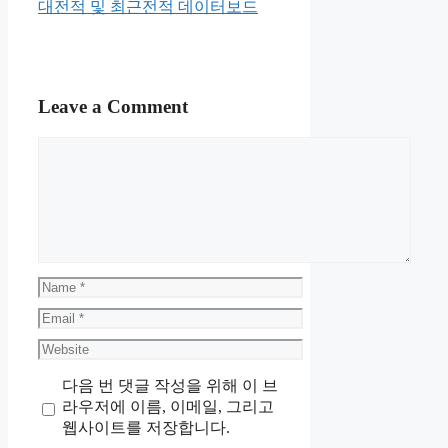
대전적 및 최근전적 데이터보드
Leave a Comment
Comment
Name
Email
Website
다음 번 댓글 작성을 위해 이 브
라우저에 이름, 이메일, 그리고
웹사이트를 저장합니다.