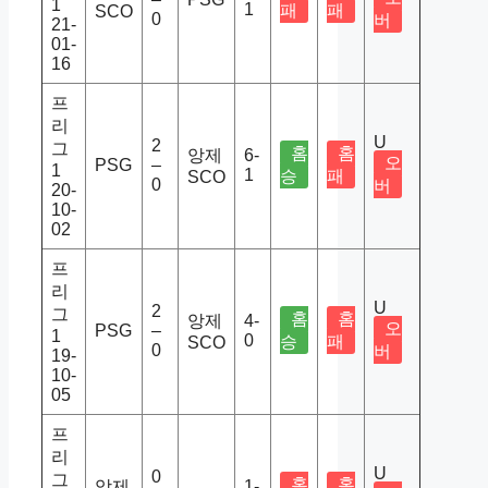
1
1
패
패
SCO
0
버
21-
01-
16
프
리
U
2
그
홈
홈
앙제
6-
오
PSG
–
1
1
승
패
SCO
0
버
20-
10-
02
프
리
U
2
그
홈
홈
앙제
4-
오
PSG
–
1
0
승
패
SCO
0
버
19-
10-
05
프
리
U
0
그
홈
홈
앙제
1-