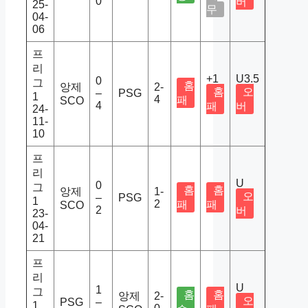
0
버
25-
무
04-
06
프
리
+1
U3.5
0
그
홈
앙제
2-
홈
오
–
PSG
1
4
패
SCO
4
패
버
24-
11-
10
프
리
U
0
그
홈
홈
앙제
1-
오
–
PSG
1
2
패
패
SCO
2
버
23-
04-
21
프
리
U
1
그
홈
홈
앙제
2-
오
PSG
–
1