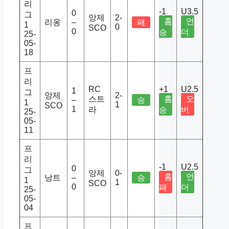
리
-1
U3.5
0
그
앙제
2-
홈
언
리옹
–
패
1
0
SCO
0
승
더
25-
05-
18
프
리
RC
+1
U2.5
1
그
앙제
2-
스트
홈
오
–
승
1
1
SCO
1
라
승
버
25-
05-
11
프
리
-1
U2.5
0
그
앙제
0-
홈
언
낭트
–
승
1
1
SCO
0
패
더
25-
05-
04
프