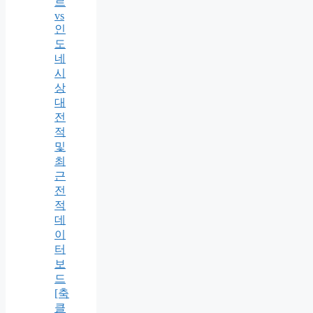
르
vs
인
도
네
시
상
대
전
적
및
최
근
전
적
데
이
터
보
드
[축
클