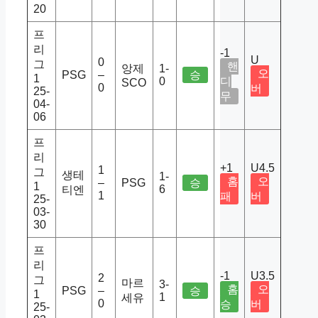
20
프
리
-1
U
0
그
핸
앙제
1-
오
PSG
–
승
1
0
디
SCO
0
버
25-
무
04-
06
프
리
+1
U4.5
1
그
생테
1-
홈
오
–
PSG
승
1
6
티엔
1
패
버
25-
03-
30
프
리
-1
U3.5
2
그
마르
3-
홈
오
PSG
–
승
1
1
세유
0
승
버
25-