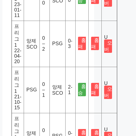
0
승
패
SCO
0
버
23-
01-
11
프
리
U
0
그
홈
홈
앙제
0-
오
–
PSG
1
3
패
패
SCO
2
버
22-
04-
20
프
리
U
0
그
홈
홈
앙제
2-
오
PSG
–
1
1
승
패
SCO
1
버
21-
10-
15
프
리
U
0
그
홈
홈
앙제
0-
오
–
PSG