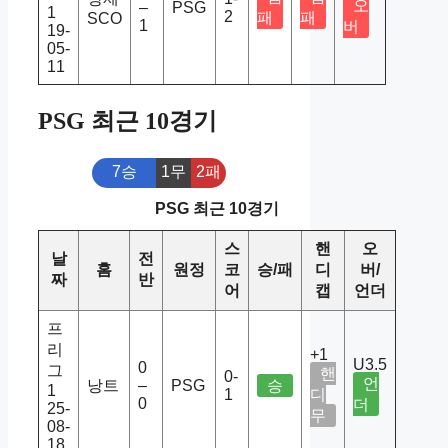
오
–
PSG
1
2
패
패
SCO
1
버
19-
05-
11
PSG 최근 10경기
7승
1무
2패
PSG 최근 10경기
스
핸
오
날
전
홈
원정
코
승/패
디
버/
짜
반
어
캡
언더
프
리
+1
U3.5
0
그
핸
0-
언
낭트
–
PSG
승
1
1
디
0
더
25-
무
08-
18