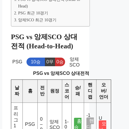
Head)
PSG 최근 10경기
앙제SCO 최근 10경기
PSG vs 앙제SCO 상대
전적 (Head-to-Head)
앙제
10승
0무
0승
PSG
SCO
PSG vs 앙제SCO 상대전적
스
핸
오
날
전
승/
홈
원정
코
디
버/
짜
반
패
어
캡
언더
프
리
-1
U
0
그
핸
홈
앙제
1-
오
PSG
–
1
0
디
승
SCO