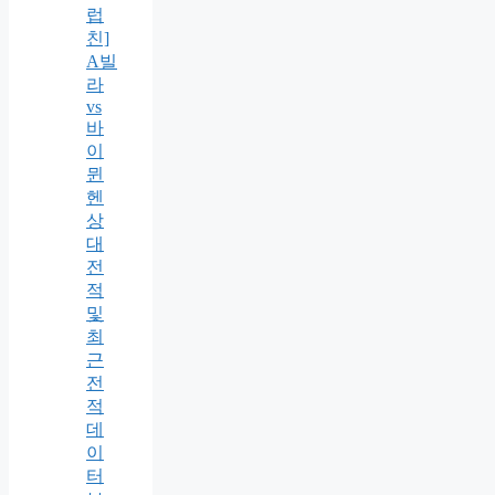
럽
친]
A빌
라
vs
바
이
뮌
헨
상
대
전
적
및
최
근
전
적
데
이
터