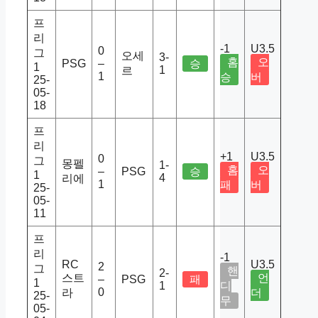
프
리
-1
U3.5
0
그
오세
3-
홈
오
PSG
–
승
1
1
르
1
승
버
25-
05-
18
프
리
+1
U3.5
0
그
몽펠
1-
홈
오
–
PSG
승
1
4
리에
1
패
버
25-
05-
11
프
리
-1
RC
U3.5
2
그
핸
2-
스트
언
–
PSG
패
1
1
디
0
라
더
25-
무
05-