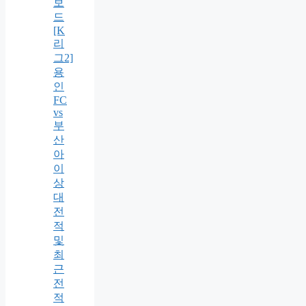
보
드
[K
리
그2]
용
인
FC
vs
부
산
아
이
상
대
전
적
및
최
근
전
적