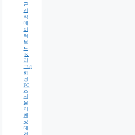
근
전
적
데
이
터
보
드
[K
리
그2]
화
성
FC
vs
서
울
이
랜
상
대
전