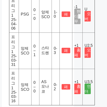
프
리
-1
U
0
그
핸
앙제
1-
오
PSG
–
패
1
0
디
SCO
0
버
25-
무
04-
06
프
리
+1
U2.5
0
그
스타
앙제
0-
홈
오
–
패
1
3
드렌
SCO
1
패
버
25-
03-
31
프
리
AS
+1
U3.5
0
그
앙제
0-
모나
홈
언
–
패
1
2
SCO
0
코
패
더
25-
03-
16