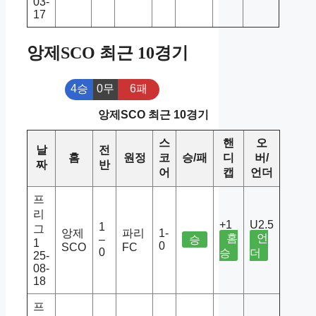
03-
17
앙제SCO 최근 10경기
4승
0무
6패
앙제SCO 최근 10경기
스
핸
오
날
전
홈
원정
코
승/패
디
버/
짜
반
어
캡
언더
프
리
+1
U2.5
1
그
앙제
파리
1-
홈
언
–
승
1
0
SCO
FC
0
승
더
25-
08-
18
프