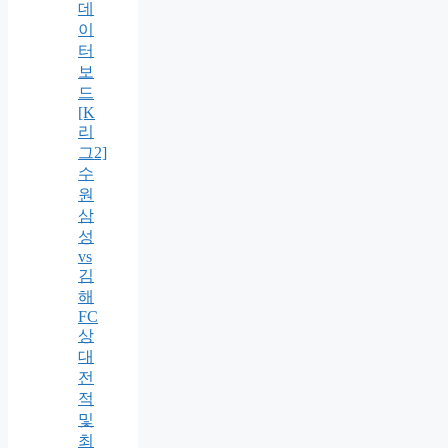
데
이
터
보
드
[K
리
그2]
수
원
삼
성
vs
김
해
FC
상
대
전
적
및
최