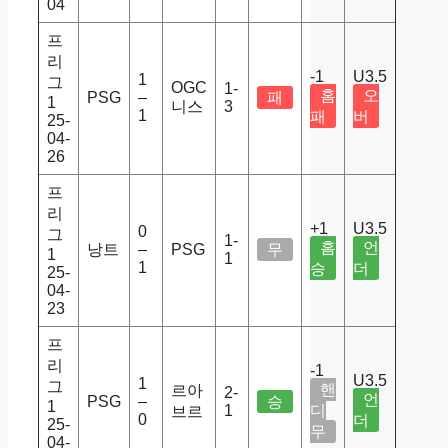
04
프
리
-1
U3.5
1
그
OGC
1-
홈
오
PSG
–
패
1
니스
3
1
패
버
25-
04-
26
프
리
+1
U3.5
0
그
1-
홈
언
낭트
–
PSG
무
1
1
1
승
더
25-
04-
23
프
리
-1
U3.5
1
그
핸
르아
2-
언
PSG
–
승
1
1
디
브르
0
더
25-
무
04-