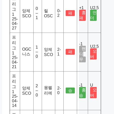
리
+1
U2.5
0
그
앙제
릴
0-
홈
언
–
패
1
2
SCO
OSC
1
패
더
25-
04-
27
프
리
-1
U2.5
1
그
핸
OGC
앙제
2-
오
–
패
1
니스
1
디
SCO
0
버
25-
무
04-
21
프
리
-1
U
2
그
몽펠
앙제
2-
홈
오
–
승
1
0
리에
SCO
0
승
버
25-
04-
14