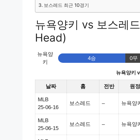
보스레드 최근 10경기
뉴욕양키 vs 보스레드 
Head)
뉴욕양
4승
0무
키
뉴욕양키 
날짜
홈
전반
원
MLB
보스레드
–
뉴욕양
25-06-16
MLB
보스레드
–
뉴욕양
25-06-15