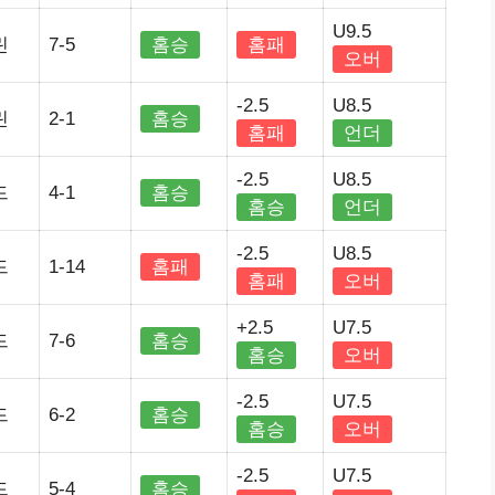
U9.5
린
7-5
홈승
홈패
오버
-2.5
U8.5
린
2-1
홈승
홈패
언더
-2.5
U8.5
드
4-1
홈승
홈승
언더
-2.5
U8.5
드
1-14
홈패
홈패
오버
+2.5
U7.5
드
7-6
홈승
홈승
오버
-2.5
U7.5
드
6-2
홈승
홈승
오버
-2.5
U7.5
드
5-4
홈승