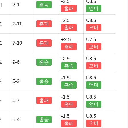
-2.5
U8.5
키
2-1
홈승
홈패
언더
-2.5
U8.5
드
7-11
홈패
홈패
오버
+2.5
U7.5
드
7-10
홈패
홈패
오버
-2.5
U8.5
드
9-6
홈승
홈승
오버
-1.5
U8.5
드
5-2
홈승
홈승
언더
-1.5
U8.5
드
1-7
홈패
홈패
언더
-1.5
U8.5
드
5-4
홈승
홈패
오버