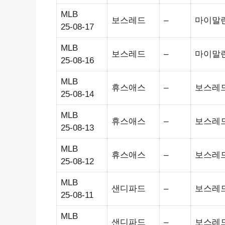
MLB
보스레드
–
마이말
25-08-17
MLB
보스레드
–
마이말
25-08-16
MLB
휴스애스
–
보스레
25-08-14
MLB
휴스애스
–
보스레
25-08-13
MLB
휴스애스
–
보스레
25-08-12
MLB
샌디파드
–
보스레
25-08-11
MLB
샌디파드
–
보스레