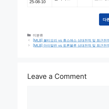
25-08-10
다
Categories
미분류
[MLB] 볼티오리 vs 휴스애스 상대전적 및 최근
[MLB] 마이말린 vs 토론블루 상대전적 및 최근
Leave a Comment
Comment