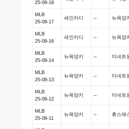
25-08-18
MLB
세인카디
–
뉴욕양
25-08-17
MLB
세인카디
–
뉴욕양
25-08-16
MLB
뉴욕양키
–
미네트
25-08-14
MLB
뉴욕양키
–
미네트
25-08-13
MLB
뉴욕양키
–
미네트
25-08-12
MLB
뉴욕양키
–
휴스애
25-08-11