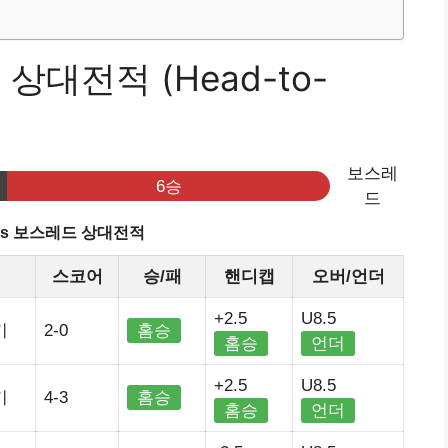
상대전적 (Head-to-
보스레
6승
드
vs 보스레드 상대전적
정
스코어
승/패
핸디캡
오버/언더
+2.5
U8.5
키
2-0
홈승
홈승
언더
+2.5
U8.5
키
4-3
홈승
홈승
언더