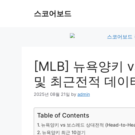
Skip
to
스코어보드
content
[MLB] 뉴욕양키
및 최근전적 데이
2025년 08월 21일
by
admin
Table of Contents
뉴욕양키 vs 보스레드 상대전적 (Head-to-Hea
뉴욕양키 최근 10경기