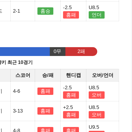
-2.5
U8.5
드
2-1
홈승
홈패
언더
기
0무
2패
키 최근 10경기
정
스코어
승/패
핸디캡
오버/언더
-2.5
U8.5
키
4-6
홈패
홈패
오버
+2.5
U8.5
키
3-13
홈패
홈패
오버
U9.5
키
4-8
홈패
홈패