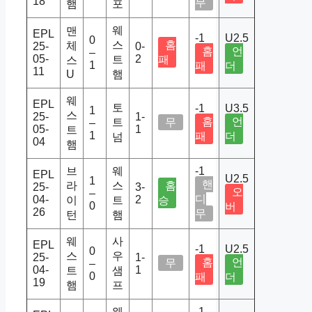
18
무
햄
포
웨
맨
EPL
-1
U2.5
0
스
홈
체
25-
0-
홈
언
–
05-
2
트
패
스
1
패
더
11
U
햄
웨
EPL
토
-1
U3.5
1
스
25-
1-
홈
언
트
무
–
05-
1
트
1
패
더
넘
04
햄
브
웨
-1
EPL
U2.5
1
핸
라
스
홈
25-
3-
오
–
디
04-
2
이
트
승
0
버
26
무
턴
햄
웨
사
EPL
-1
U2.5
0
스
우
25-
1-
홈
언
무
–
04-
1
트
샘
0
패
더
19
햄
프
웨
-1