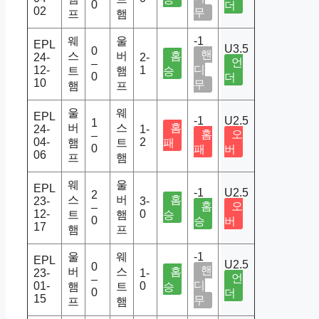
0
더
02
무
프
햄
웨
울
-1
EPL
U3.5
0
핸
스
버
홈
24-
2-
언
–
디
12-
1
트
햄
승
0
더
10
무
햄
프
울
웨
EPL
-1
U2.5
1
버
스
홈
24-
1-
홈
오
–
04-
2
햄
트
패
0
패
버
06
프
햄
웨
울
EPL
-1
U2.5
2
스
버
홈
23-
3-
홈
오
–
12-
0
트
햄
승
0
승
버
17
햄
프
울
웨
-1
EPL
U2.5
0
핸
버
스
홈
23-
1-
언
–
디
01-
0
햄
트
승
0
더
15
무
프
햄