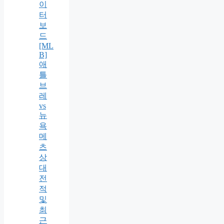
이
터
보
드
[ML
B]
애
틀
브
레
vs
뉴
욕
메
츠
상
대
전
적
및
최
근