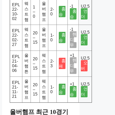
웨
울
EPL
-1
U2.5
1
스
버
홈
22-
2-
홈
언
–
10-
0
트
햄
승
0
승
더
02
햄
프
웨
울
-1
EPL
U2.5
20
핸
스
버
홈
22-
1-
언
–
디
02-
0
트
햄
승
15
더
27
무
햄
프
울
웨
+1
EPL
U2.5
20
핸
버
스
홈
21-
2-
오
–
디
04-
3
햄
트
패
15
버
06
무
튼
햄
울
웨
EPL
+1
U2.5
20
버
스
홈
21-
1-
홈
언
–
11-
0
햄
트
승
15
승
더
21
프
햄
울버햄프 최근 10경기