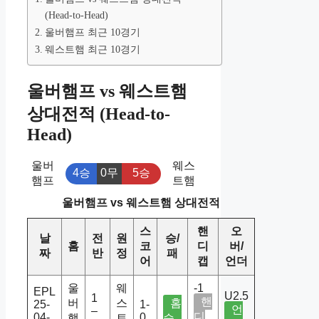
(Head-to-Head)
울버햄프 최근 10경기
웨스트햄 최근 10경기
울버햄프 vs 웨스트햄
상대전적 (Head-to-
Head)
울버
웨스
4승
0무
5승
햄프
트햄
울버햄프 vs 웨스트햄 상대전적
스
핸
오
날
전
원
승/
홈
코
디
버/
짜
반
정
패
어
캡
언더
울
웨
-1
EPL
U2.5
1
핸
버
스
홈
25-
1-
언
–
디
04-
0
햄
트
승