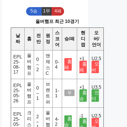
5승
1무
4패
울버햄프 최근 10경기
스
핸
오
날
전
원
홈
코
승/패
디
버/
짜
반
정
어
캡
언더
울
맨
EPL
+1
U2.5
0
버
홈
체
25-
0-
홈
오
–
08-
4
햄
패
스
2
패
버
17
프
C
울
브
EPL
+1
U3.5
0
버
렌
25-
1-
홈
언
무
–
05-
1
햄
트
1
승
더
26
프
퍼
크
울
EPL
-1
U2.5
2
리
버
홈
25-
4-
홈
오
–
05-
2
스
햄
승
1