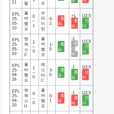
승
버
21
털
프
울
브
EPL
+1
U2.5
0
버
라
홈
25-
0-
홈
언
–
05-
2
햄
이
패
1
패
더
10
프
턴
울
-1
맨
EPL
U3.5
1
핸
버
홈
체
25-
1-
언
–
디
05-
0
햄
승
스
0
더
03
무
C
프
울
레
EPL
-1
U2.5
1
버
홈
스
25-
3-
홈
오
–
04-
0
햄
승
터
0
승
버
26
프
C
울
맨
EPL
-1
U2.5
0
버
홈
체
25-
0-
홈
언
–
04-
1
햄
패
스
0
패
더
20
U
프