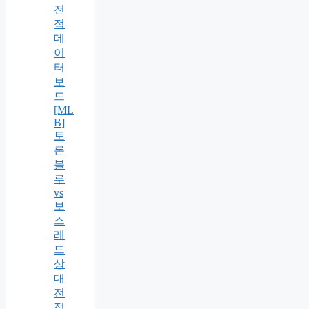
전
적
데
이
터
보
드
[ML
B]
토
론
블
루
vs
보
스
레
드
상
대
전
적