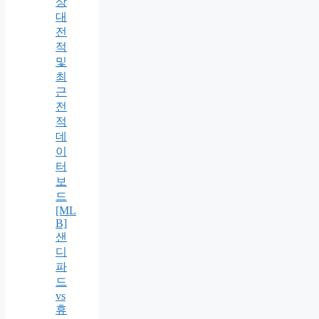
상
대
전
적
및
최
근
전
적
데
이
터
보
드
[ML
B]
샌
디
파
드
vs
휴