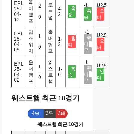
울
EPL
토
-1
U2.5
2
버
홈
25-
4-
홈
오
트
–
04-
2
햄
승
0
승
버
넘
13
프
입
울
+1
EPL
U2.5
1
핸
스
버
홈
25-
1-
오
–
디
04-
2
위
햄
패
0
버
05
무
치
프
울
웨
-1
EPL
U2.5
1
핸
버
스
홈
25-
1-
언
–
디
04-
0
햄
트
승
0
더
02
무
프
햄
웨스트햄 최근 10경기
4승
3무
3패
웨스트햄 최근 10경기