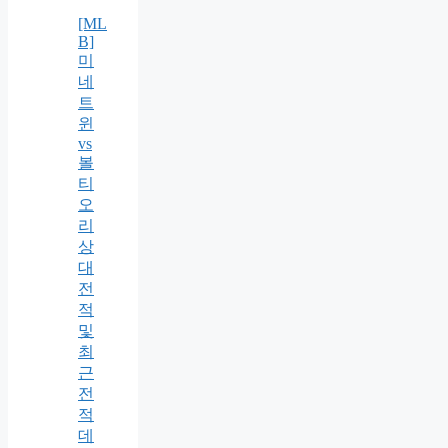
[ML
B]
미
네
트
윈
vs
볼
티
오
리
상
대
전
적
및
최
근
전
적
데