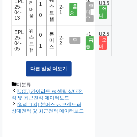
EPL
리
U3.5
1
핸
스
홈
25-
2-
언
버
–
디
04-
1
트
승
0
더
풀
13
무
햄
웨
EPL
본
+1
U2.5
0
스
25-
2-
홈
오
머
무
–
04-
2
트
1
승
버
스
05
햄
다른 일정 더보기
Categories
미분류
[UCL] 카이라트 vs 셀틱 상대전
적 및 최근전적 데이터보드
[잉리그컵] 본머스 vs 브렌트퍼
상대전적 및 최근전적 데이터보드