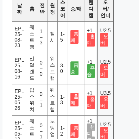
스
핸
오
날
전
원
홈
코
승/패
디
버/
짜
반
정
어
캡
언더
웨
EPL
+1
U2.5
1
스
첼
홈
25-
1-
홈
오
–
08-
5
트
시
패
3
패
버
23
햄
선
웨
EPL
+1
U2.5
0
덜
스
홈
25-
3-
홈
오
–
08-
0
랜
트
승
0
승
버
16
드
햄
입
웨
EPL
+1
U3.5
0
스
스
홈
25-
1-
홈
오
–
05-
3
위
트
패
1
패
버
26
치
햄
웨
노
+1
EPL
U2.5
0
핸
스
팅
홈
25-
1-
오
–
디
05-
2
트
엄
패
1
버