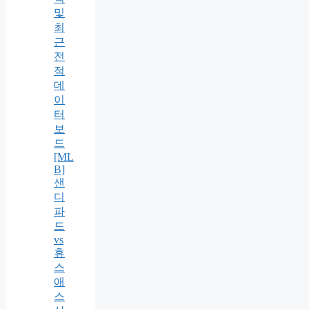
및
최
근
전
적
데
이
터
보
드
[ML
B]
샌
디
파
드
vs
휴
스
애
스