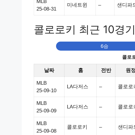
MLB
미네트윈
–
샌디파
25-08-31
콜로로키 최근 10경
6승
콜로로
날짜
홈
전반
원
MLB
LA다저스
–
콜로로
25-09-10
MLB
LA다저스
–
콜로로
25-09-09
MLB
콜로로키
–
샌디파
25-09-08