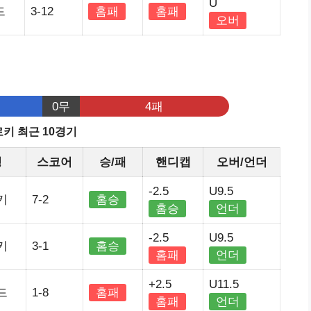
U
드
3-12
홈패
홈패
오버
기
0무
4패
키 최근 10경기
정
스코어
승/패
핸디캡
오버/언더
-2.5
U9.5
키
7-2
홈승
홈승
언더
-2.5
U9.5
키
3-1
홈승
홈패
언더
+2.5
U11.5
드
1-8
홈패
홈패
언더