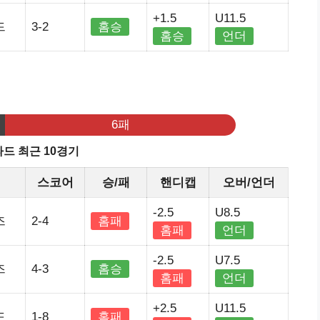
+1.5
U11.5
드
3-2
홈승
홈승
언더
기
6패
드 최근 10경기
정
스코어
승/패
핸디캡
오버/언더
-2.5
U8.5
즈
2-4
홈패
홈패
언더
-2.5
U7.5
즈
4-3
홈승
홈패
언더
+2.5
U11.5
드
1-8
홈패