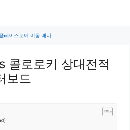
 vs 콜로로키 상대전적
터보드
d)