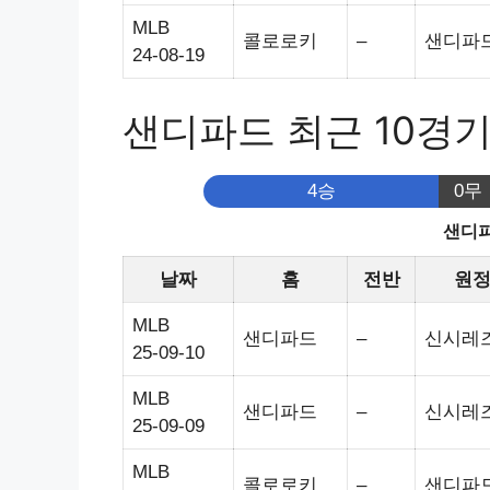
MLB
콜로로키
–
샌디파
24-08-19
샌디파드 최근 10경
4승
0무
샌디파
날짜
홈
전반
원
MLB
샌디파드
–
신시레
25-09-10
MLB
샌디파드
–
신시레
25-09-09
MLB
콜로로키
–
샌디파