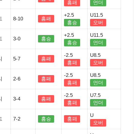
홈패
언더
+2.5
U11.5
드
8-10
홈패
홈승
오버
+2.5
U11.5
드
3-0
홈승
홈승
언더
-2.5
U8.5
리
5-7
홈패
홈패
오버
-2.5
U8.5
리
2-6
홈패
홈패
언더
-2.5
U7.5
리
3-4
홈패
홈패
언더
U
드
7-2
홈승
홈패
오버