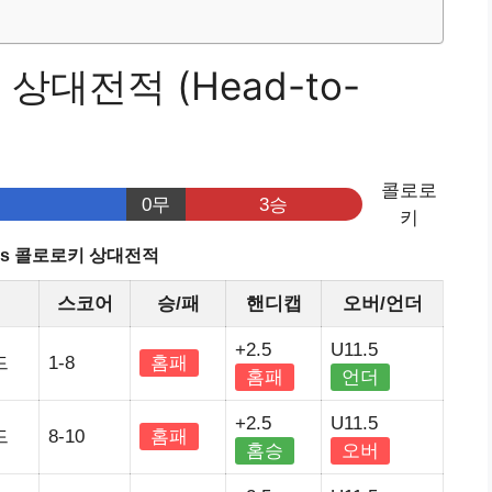
상대전적 (Head-to-
콜로로
0무
3승
키
vs 콜로로키 상대전적
정
스코어
승/패
핸디캡
오버/언더
+2.5
U11.5
드
1-8
홈패
홈패
언더
+2.5
U11.5
드
8-10
홈패
홈승
오버