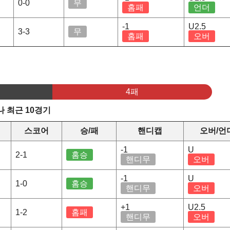
0-0
무
홈패
언더
-1
U2.5
3-3
무
홈패
오버
4패
 최근 10경기
스코어
승/패
핸디캡
오버/언
-1
U
2-1
홈승
핸디무
오버
-1
U
1-0
홈승
핸디무
오버
+1
U2.5
1-2
홈패
핸디무
오버