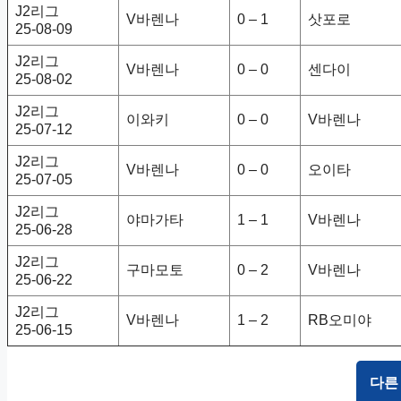
J2리그
V바렌나
0 – 1
삿포로
25-08-09
J2리그
V바렌나
0 – 0
센다이
25-08-02
J2리그
이와키
0 – 0
V바렌나
25-07-12
J2리그
V바렌나
0 – 0
오이타
25-07-05
J2리그
야마가타
1 – 1
V바렌나
25-06-28
J2리그
구마모토
0 – 2
V바렌나
25-06-22
J2리그
V바렌나
1 – 2
RB오미야
25-06-15
다른