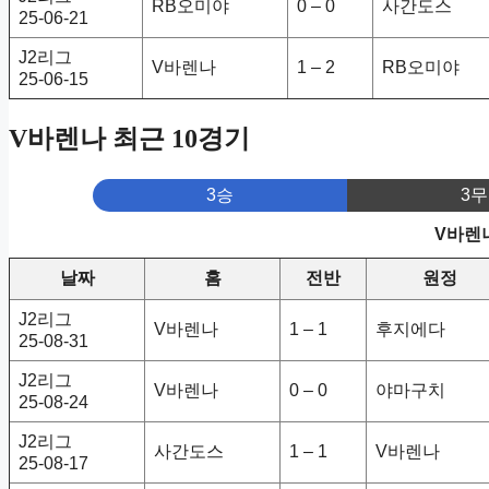
RB오미야
0 – 0
사간도스
25-06-21
J2리그
V바렌나
1 – 2
RB오미야
25-06-15
V바렌나 최근 10경기
3승
3무
V바렌나
날짜
홈
전반
원정
J2리그
V바렌나
1 – 1
후지에다
25-08-31
J2리그
V바렌나
0 – 0
야마구치
25-08-24
J2리그
사간도스
1 – 1
V바렌나
25-08-17