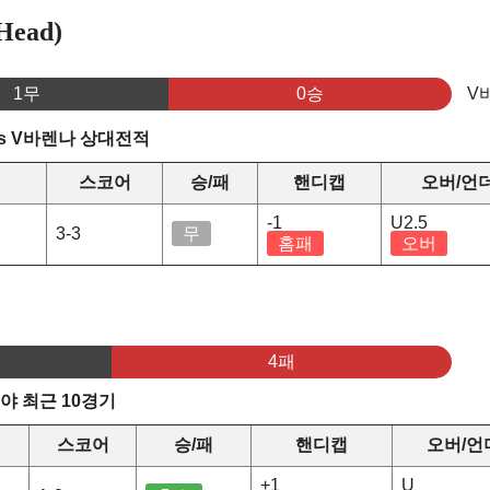
ead)
1무
0승
V
s V바렌나 상대전적
스코어
승/패
핸디캡
오버/언
-1
U2.5
3-3
무
홈패
오버
4패
야 최근 10경기
스코어
승/패
핸디캡
오버/언
+1
U