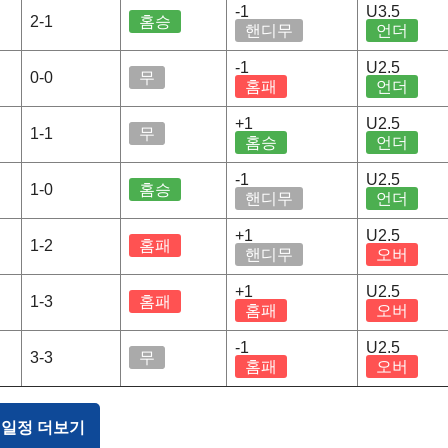
-1
U3.5
2-1
홈승
핸디무
언더
-1
U2.5
0-0
무
홈패
언더
+1
U2.5
1-1
무
홈승
언더
-1
U2.5
1-0
홈승
핸디무
언더
+1
U2.5
1-2
홈패
핸디무
오버
+1
U2.5
1-3
홈패
홈패
오버
-1
U2.5
3-3
무
홈패
오버
 일정 더보기