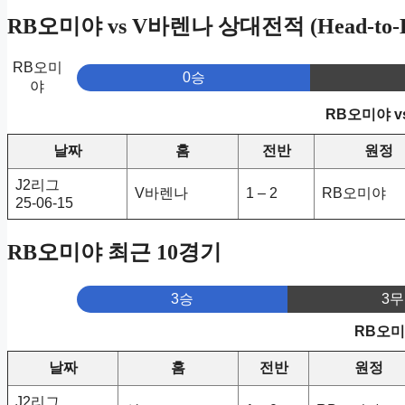
RB오미야 vs V바렌나 상대전적 (Head-to-H
RB오미
0승
야
RB오미야 v
날짜
홈
전반
원정
J2리그
V바렌나
1 – 2
RB오미야
25-06-15
RB오미야 최근 10경기
3승
3무
RB오미
날짜
홈
전반
원정
J2리그