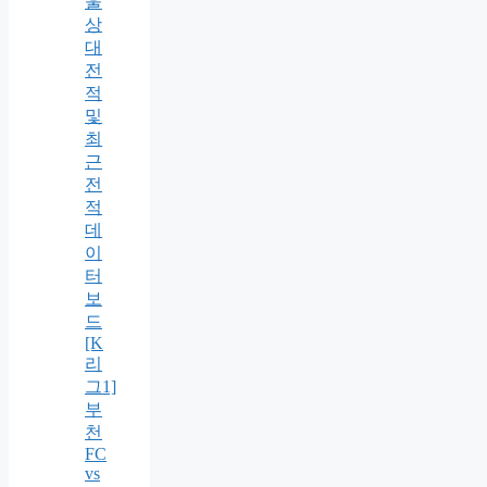
울
상
대
전
적
및
최
근
전
적
데
이
터
보
드
[K
리
그1]
부
천
FC
vs