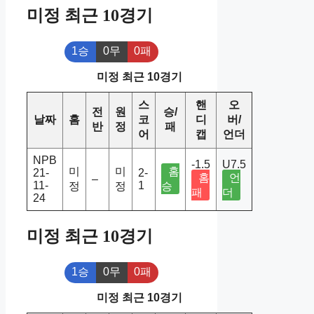
미정 최근 10경기
1승
0무
0패
미정 최근 10경기
스
핸
오
전
원
승/
날짜
홈
코
디
버/
반
정
패
어
캡
언더
NPB
-1.5
U7.5
미
미
홈
21-
2-
홈
언
–
11-
1
정
정
승
패
더
24
미정 최근 10경기
1승
0무
0패
미정 최근 10경기