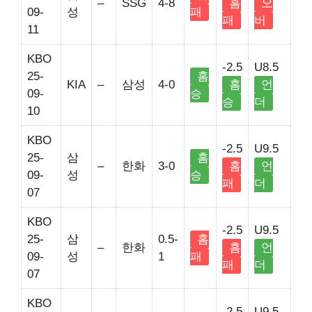
–
SSG
4-8
홈
오
09-
성
패
패
버
11
KBO
-2.5
U8.5
25-
홈
KIA
–
삼성
4-0
홈
언
09-
승
승
더
10
KBO
-2.5
U9.5
25-
삼
홈
–
한화
3-0
홈
언
09-
성
승
패
더
07
KBO
-2.5
U9.5
25-
삼
0.5-
홈
–
한화
홈
언
09-
성
1
패
패
더
07
KBO
-2.5
U9.5