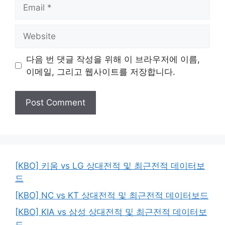
Email
Website
다음 번 댓글 작성을 위해 이 브라우저에 이름,
이메일, 그리고 웹사이트를 저장합니다.
[KBO] 키움 vs LG 상대전적 및 최근전적 데이터보
드
[KBO] NC vs KT 상대전적 및 최근전적 데이터보드
[KBO] KIA vs 삼성 상대전적 및 최근전적 데이터보
드