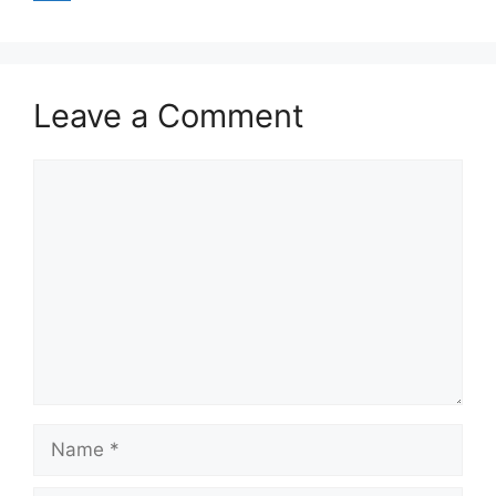
Leave a Comment
Comment
Name