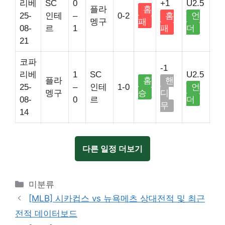
리베
SC
0
+1
U2.5
플라
홈
25-
인테
–
0-2
홈
언
멩구
패
08-
르
1
패
더
21
코파
-1
리베
1
SC
U2.5
플라
홈
핸
25-
–
인테
1-0
언
멩구
승
디
08-
0
르
더
무
14
다른 일정 더보기
Categories
미분류
[MLB] 시카컵스 vs 뉴욕메츠 상대전적 및 최근
전적 데이터보드