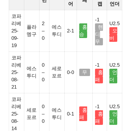
반
패
어
캡
언더
코파
-1
리베
2
U2.5
플라
에스
홈
핸
25-
–
2-1
오
멩구
투디
승
디
09-
0
버
무
19
코파
리베
0
-1
U2.5
에스
세로
25-
–
0-0
무
홈
언
투디
포르
08-
0
패
더
21
코파
리베
0
-1
U2.5
세로
에스
홈
25-
–
0-1
홈
언
포르
투디
패
08-
0
패
더
14