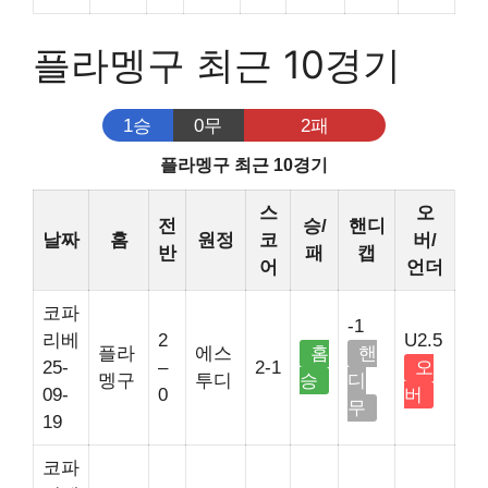
플라멩구 최근 10경기
1승
0무
2패
플라멩구 최근 10경기
스
오
전
승/
핸디
날짜
홈
원정
코
버/
반
패
캡
어
언더
코파
-1
리베
2
U2.5
플라
에스
홈
핸
25-
–
2-1
오
멩구
투디
승
디
09-
0
버
무
19
코파