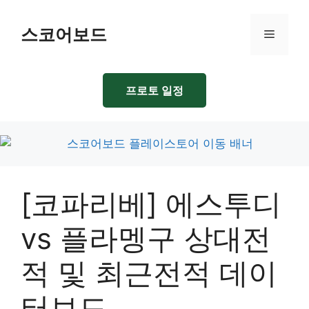
Skip
to
스코어보드
Menu
content
프로토 일정
[코파리베] 에스투디
vs 플라멩구 상대전
적 및 최근전적 데이
터보드