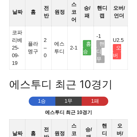
스
전
승/
핸디
오버/
날짜
홈
원정
코
반
패
캡
언더
어
코파
-1
리베
2
U2.5
플라
에스
홈
핸
25-
–
2-1
오
멩구
투디
승
디
09-
0
버
무
19
에스투디 최근 10경기
1승
1무
1패
에스투디 최근 10경기
스
핸
오
전
승/
날짜
홈
원정
코
디
버/