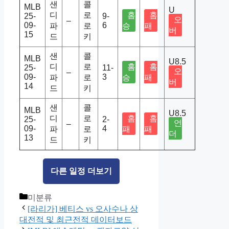
샌
콜
MLB
U
디
로
홈
홈
25-
9-
오
–
09-
6
파
로
승
패
버
15
드
키
샌
콜
MLB
U8.5
디
로
홈
홈
25-
11-
오
–
09-
3
파
로
승
패
버
14
드
키
샌
콜
MLB
U8.5
디
로
홈
홈
25-
2-
언
–
09-
4
파
로
패
패
더
13
드
키
다른 일정 더보기
Categories
미분류
[라리가] 베티스 vs 오사수나 상
대전적 및 최근전적 데이터보드