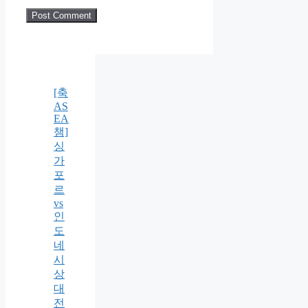
[축
AS
EA
챔]
싱
가
포
르
vs
인
도
네
시
상
대
전