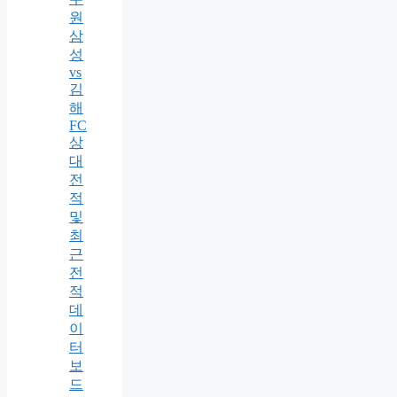
원
삼
성
vs
김
해
FC
상
대
전
적
및
최
근
전
적
데
이
터
보
드