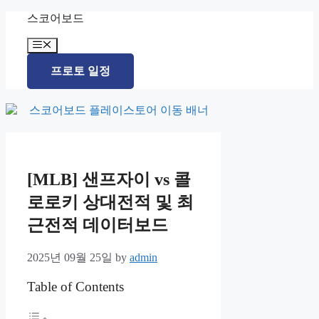
Skip
스코어보드
to
content
Menu
프로토 일정
[MLB] 샌프자이 vs 콜
로로키 상대전적 및 최
근전적 데이터보드
2025년 09월 25일
by
admin
Table of Contents