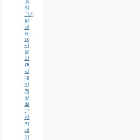
[K
리
그2]
화
성
FC
vs
서
울
이
랜
상
대
전
적
및
최
근
전
적
데
이