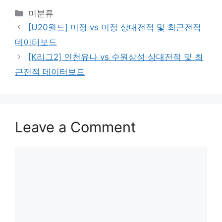
Categories
미분류
[U20월드] 미정 vs 미정 상대전적 및 최근전적
데이터보드
[K리그2] 인천유나 vs 수원삼성 상대전적 및 최
근전적 데이터보드
Leave a Comment
Comment