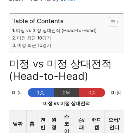
Table of Contents
미정 vs 미정 상대전적 (Head-to-Head)
미정 최근 10경기
미정 최근 10경기
미정 vs 미정 상대전적
(Head-to-Head)
미정
1승
0무
0승
미정
미정 vs 미정 상대전적
스
전
원
승/
핸디
오버/
날짜
홈
코
반
정
패
캡
언더
어