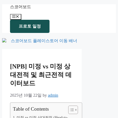
Skip
스코어보드
to
content
Menu
프로토 일정
[NPB] 미정 vs 미정 상
대전적 및 최근전적 데
이터보드
2025년 10월 22일
by
admin
Table of Contents
미정 vs 미정 상대전적 (Head-to-