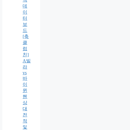
데
이
터
보
드
[축
클
럽
친]
A빌
라
vs
바
이
뮌
헨
상
대
전
적
및