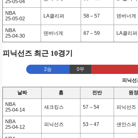
25-05-04
NBA
LA클리퍼
58 – 57
덴버너게
25-05-02
NBA
덴버너게
67 – 59
LA클리퍼
25-04-30
피닉선즈 최근 10경기
2승
0무
피닉선즈
날짜
홈
전반
원
NBA
새크킹스
57 – 54
피닉선즈
25-04-14
NBA
피닉선즈
53 – 47
샌안스퍼
25-04-12