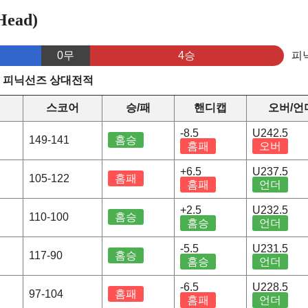
ead)
0무
4승
피
s 피닉선즈 상대전적
스코어
승/패
핸디캡
오버/언
-8.5
U242.5
149-141
홈승
홈패
오버
+6.5
U237.5
105-122
홈패
홈패
언더
+2.5
U232.5
110-100
홈승
홈승
언더
-5.5
U231.5
117-90
홈승
홈승
언더
-6.5
U228.5
97-104
홈패
홈패
언더