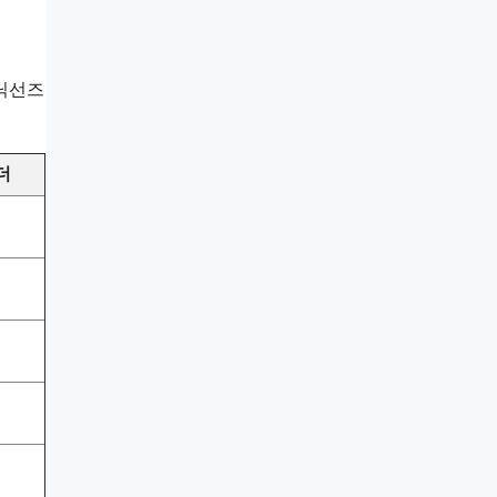
닉선즈
더