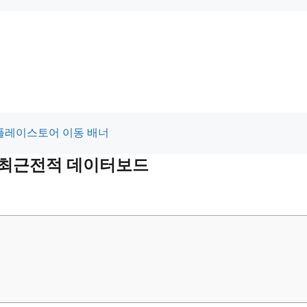
및 최근전적 데이터보드