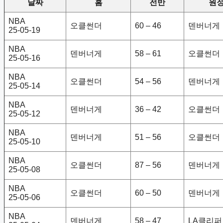
날짜
홈
전반
원
NBA
오클썬더
60 – 46
덴버너게
25-05-19
NBA
덴버너게
58 – 61
오클썬더
25-05-16
NBA
오클썬더
54 – 56
덴버너게
25-05-14
NBA
덴버너게
36 – 42
오클썬더
25-05-12
NBA
덴버너게
51 – 56
오클썬더
25-05-10
NBA
오클썬더
87 – 56
덴버너게
25-05-08
NBA
오클썬더
60 – 50
덴버너게
25-05-06
NBA
덴버너게
58 – 47
LA클리퍼