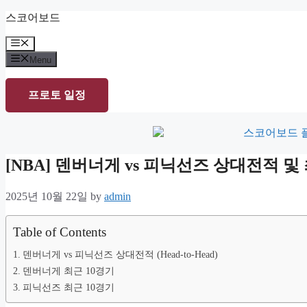
Skip
스코어보드
to
content
Menu
Menu
프로토 일정
[NBA] 덴버너게 vs 피닉선즈 상대전적 
2025년 10월 22일
by
admin
Table of Contents
덴버너게 vs 피닉선즈 상대전적 (Head-to-Head)
덴버너게 최근 10경기
피닉선즈 최근 10경기