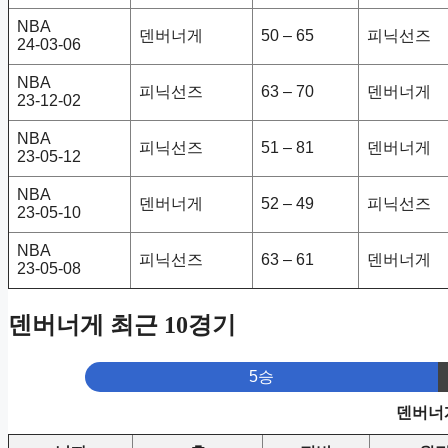
NBA
덴버너게
50 – 65
피닉선즈
24-03-06
NBA
피닉선즈
63 – 70
덴버너게
23-12-02
NBA
피닉선즈
51 – 81
덴버너게
23-05-12
NBA
덴버너게
52 – 49
피닉선즈
23-05-10
NBA
피닉선즈
63 – 61
덴버너게
23-05-08
덴버너게 최근 10경기
5승
덴버너게