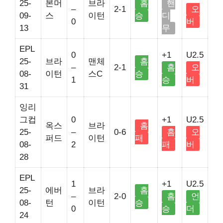
25-
본머
브라
홈
핸
–
2-1
오
09-
스
이턴
승
디
0
버
13
무
EPL
0
+1
U2.5
25-
브라
맨체
홈
–
2-1
홈
오
08-
이턴
스C
승
1
승
버
31
잉리
그컵
0
+1
U2.5
옥스
브라
홈
25-
–
0-6
홈
오
퍼드
이턴
패
08-
2
패
버
28
EPL
1
+1
U2.5
25-
에버
브라
홈
–
2-0
홈
언
08-
턴
이턴
승
0
승
더
24