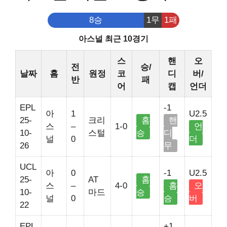
8승
1무
1패
아스널 최근 10경기
스
핸
오
전
승/
날짜
홈
원정
코
디
버/
반
패
어
캡
언더
EPL
-1
아
1
U2.5
25-
크리
홈
핸
스
–
1-0
언
10-
스털
승
디
널
0
더
26
무
UCL
아
0
-1
U2.5
25-
AT
홈
스
–
4-0
홈
오
10-
마드
승
널
0
승
버
22
EPL
+1