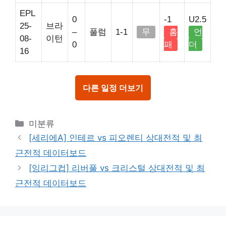
EPL
0
-1
U2.5
25-
브라
–
풀럼
1-1
무
홈
언
08-
이턴
0
패
더
16
다른 일정 더보기
Categories
미분류
[세리에A] 인테르 vs 피오렌티 상대전적 및 최
근전적 데이터보드
[잉리그컵] 리버풀 vs 크리스털 상대전적 및 최
근전적 데이터보드