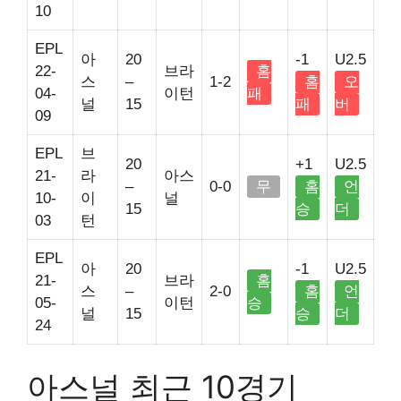
10
EPL
아
20
-1
U2.5
22-
브라
홈
스
–
1-2
홈
오
04-
이턴
패
널
15
패
버
09
EPL
브
20
+1
U2.5
21-
라
아스
–
0-0
무
홈
언
10-
이
널
15
승
더
03
턴
EPL
아
20
-1
U2.5
21-
브라
홈
스
–
2-0
홈
언
05-
이턴
승
널
15
승
더
24
아스널 최근 10경기