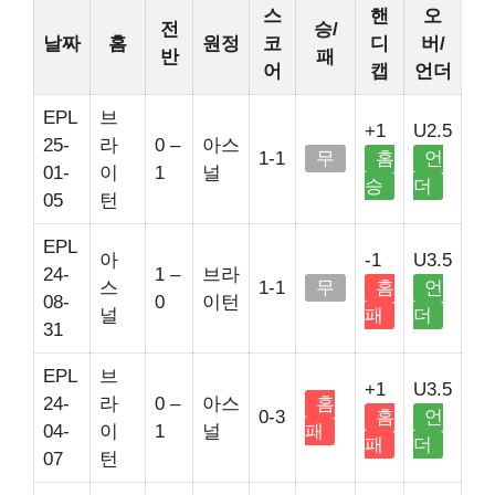
스
핸
오
전
승/
날짜
홈
원정
코
디
버/
반
패
어
캡
언더
EPL
브
+1
U2.5
25-
라
0 –
아스
1-1
무
홈
언
01-
이
1
널
승
더
05
턴
EPL
아
-1
U3.5
24-
1 –
브라
스
1-1
무
홈
언
08-
0
이턴
널
패
더
31
EPL
브
+1
U3.5
24-
라
0 –
아스
홈
0-3
홈
언
04-
이
1
널
패
패
더
07
턴