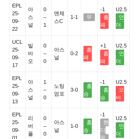
EPL
아
0
-1
U2.5
25-
맨체
스
–
1-1
무
홈
언
09-
스C
널
1
패
더
22
UCL
빌
0
+1
U2.5
25-
아스
홈
바
–
0-2
홈
언
09-
널
패
오
0
패
더
17
EPL
아
1
-1
U2.5
25-
노팅
홈
스
–
3-0
홈
오
09-
엄포
승
널
0
승
버
13
EPL
-1
리
0
U2.5
25-
아스
홈
핸
버
–
1-0
언
09-
널
승
디
풀
0
더
01
무