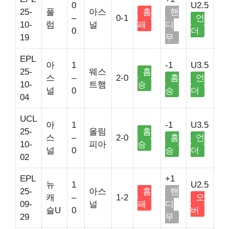
0
U2.5
25-
풀
아스
홈
핸
–
0-1
언
10-
럼
널
패
디
0
더
19
무
EPL
아
1
-1
U3.5
25-
웨스
홈
스
–
2-0
홈
언
10-
트햄
승
널
0
승
더
04
UCL
아
1
-1
U3.5
25-
올림
홈
스
–
2-0
홈
언
10-
피아
승
널
0
승
더
02
EPL
+1
뉴
1
U2.5
25-
아스
홈
핸
캐
–
1-2
오
09-
널
패
디
슬U
0
버
29
무