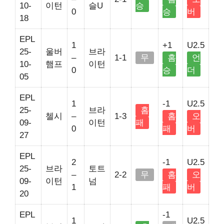
10-
이턴
슬U
승
0
승
버
18
EPL
1
+1
U2.5
25-
울버
브라
–
1-1
무
홈
언
10-
햄프
이턴
0
승
더
05
EPL
1
-1
U2.5
25-
브라
홈
첼시
–
1-3
홈
오
09-
이턴
패
0
패
버
27
EPL
2
-1
U2.5
25-
브라
토트
–
2-2
무
홈
오
09-
이턴
넘
1
패
버
20
EPL
-1
1
U2.5