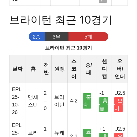
브라이턴 최근 10경기
2승
3무
5패
브라이턴 최근 10경기
스
핸
오
전
승/
날짜
홈
원정
코
디
버/
반
패
어
캡
언더
EPL
2
-1
U2.5
25-
맨체
브라
홈
–
4-2
홈
오
10-
스U
이턴
승
0
승
버
26
EPL
1
+1
U2.5
25-
브라
뉴캐
홈
–
2-1
홈
오