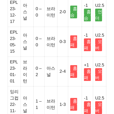
EPL
아
-1
U2.5
23-
0 –
브라
홈
스
2-0
홈
언
12-
0
이턴
승
널
승
더
17
EPL
아
-1
U2.5
23-
0 –
브라
홈
스
0-3
홈
오
05-
0
이턴
패
널
패
버
15
EPL
브
+1
U2.5
23-
라
0 –
아스
홈
2-4
홈
오
01-
이
2
널
패
패
버
01
턴
잉리
그컵
아
-1
U2.5
1 –
브라
홈
22-
스
1-3
홈
오
1
이턴
패
11-
널
패
버