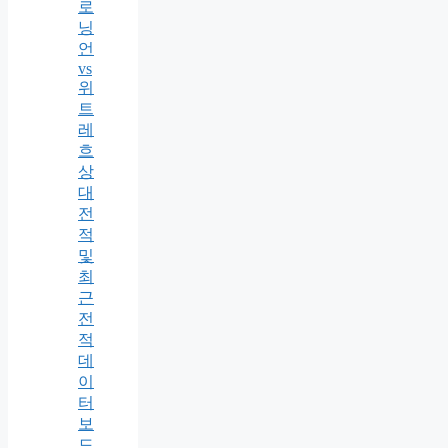
로
닝
언
vs
위
트
레
흐
상
대
전
적
및
최
근
전
적
데
이
터
보
드