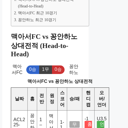
(Head-to-Head)
맥아서FC 최근 10경기
꽁안하노 최근 10경기
맥아서FC vs 꽁안하노
상대전적 (Head-to-
Head)
맥아
꽁안
0승
1무
0승
서FC
하노
맥아서FC vs 꽁안하노 상대전적
스
핸
오
전
원
날짜
홈
코
승/패
디
버/
반
정
어
캡
언더
꽁
맥
-1
U3.5
ACL2
1
안
아
1-
홈
언
무
25-
–
1
하
서