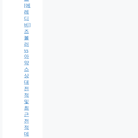
[에
레
디
비]
즈
볼
러
vs
아
약
스
상
대
전
적
및
최
근
전
적
데