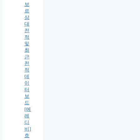
보
르
상
대
전
적
및
최
근
전
적
데
이
터
보
드
[에
레
디
비]
흐