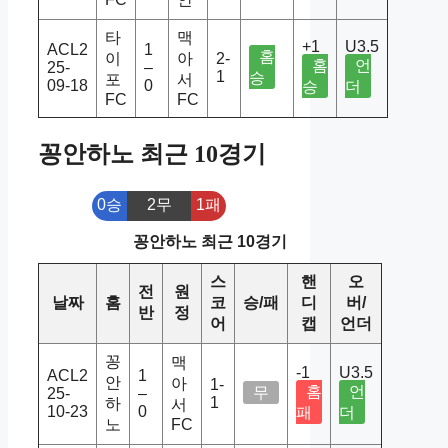
타
맥
+1
U3.5
ACL2
1
홈
이
아
2-
홈
언
25-
–
1
승
포
서
09-18
0
승
더
FC
FC
꽁안하노 최근 10경기
0승
2무
1패
꽁안하노 최근 10경기
스
핸
오
전
원
날짜
홈
코
승/패
디
버/
반
정
어
캡
언더
꽁
맥
-1
U3.5
ACL2
1
안
아
1-
홈
언
무
25-
–
1
하
서
10-23
0
패
더
노
FC