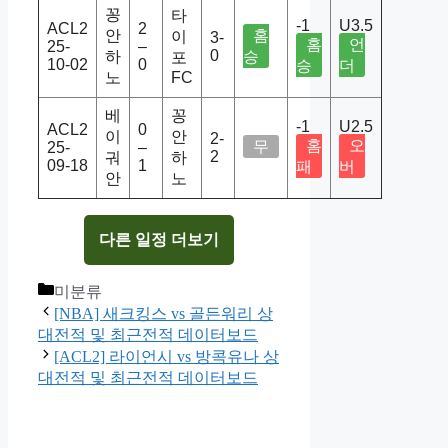
꽁
타
-1
U3.5
ACL2
2
안
홈
이
3-
홈
언
25-
–
0
하
승
포
10-02
0
승
더
노
FC
베
꽁
-1
U2.5
ACL2
0
이
안
2-
홈
오
무
25-
–
2
궈
하
09-18
1
패
버
안
노
다른 일정 더보기
Categories
미분류
[NBA] 새크킹스 vs 골든워리 상
대전적 및 최근전적 데이터보드
[ACL2] 라이언시 vs 방콕유나 상
대전적 및 최근전적 데이터보드