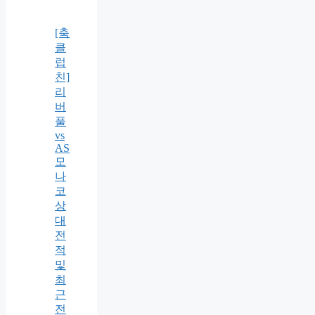
[축
클
럽
친]
리
버
풀
vs
AS
모
나
코
상
대
전
적
및
최
근
전