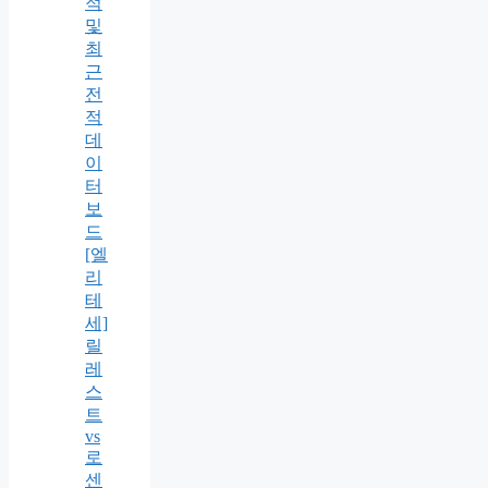
적
및
최
근
전
적
데
이
터
보
드
[엘
리
테
세]
릴
레
스
트
vs
로
센