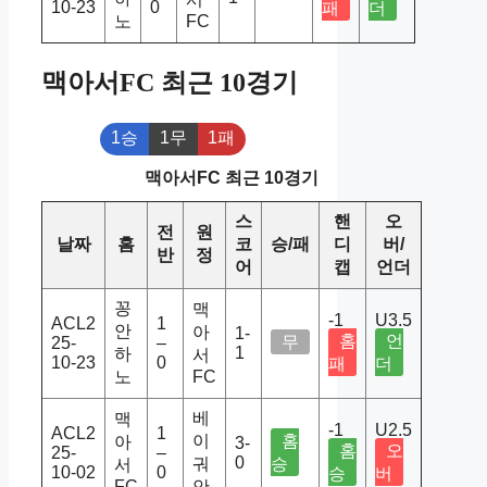
10-23
0
패
더
노
FC
맥아서FC 최근 10경기
1승
1무
1패
맥아서FC 최근 10경기
스
핸
오
전
원
날짜
홈
코
승/패
디
버/
반
정
어
캡
언더
꽁
맥
-1
U3.5
ACL2
1
안
아
1-
홈
언
무
25-
–
1
하
서
10-23
0
패
더
노
FC
베
맥
-1
U2.5
ACL2
1
이
홈
아
3-
홈
오
25-
–
0
궈
승
서
10-02
0
승
버
FC
안