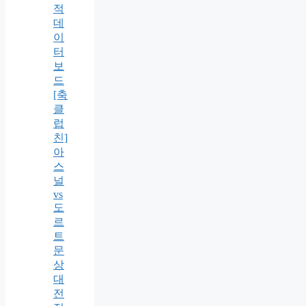
적
데
이
터
보
드
[축
클
럽
친]
아
스
널
vs
도
르
트
문
상
대
전