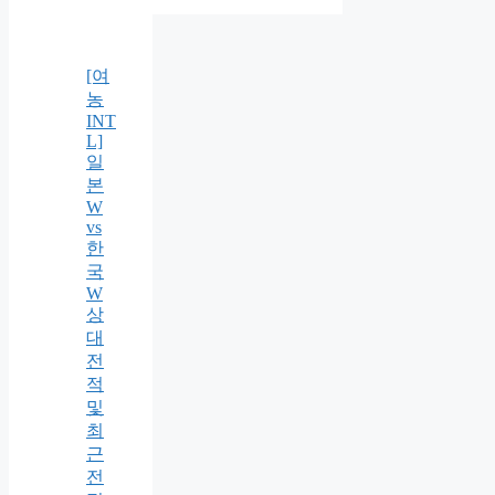
[여
농
INT
L]
일
본
W
vs
한
국
W
상
대
전
적
및
최
근
전