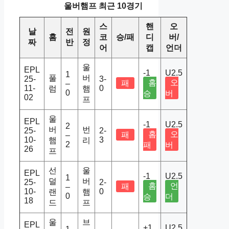
울버햄프 최근 10경기
스
핸
오
날
전
원
홈
코
승/패
디
버/
짜
반
정
어
캡
언더
울
EPL
-1
U2.5
1
풀
버
25-
3-
홈
오
패
–
11-
0
럼
햄
0
승
버
02
프
울
EPL
-1
U2.5
2
버
번
25-
2-
홈
오
패
–
10-
3
햄
리
2
패
버
26
프
선
울
EPL
-1
U2.5
1
덜
버
25-
2-
홈
언
패
–
10-
0
랜
햄
0
승
더
18
드
프
울
브
EPL
+1
U2.5