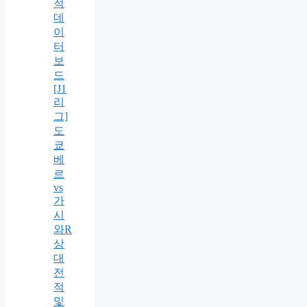
적
데
이
터
보
드
[J1
리
그]
도
쿄
베
르
vs
가
시
와R
상
대
전
적
및