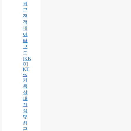
최
근
전
적
데
이
터
보
드
[KB
O]
KT
vs
키
움
상
대
전
적
및
최
근