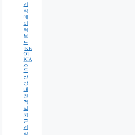
전
적
데
이
터
보
드
[KB
O]
KIA
vs
두
산
상
대
전
적
및
최
근
전
적