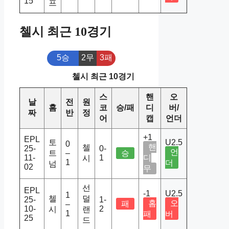
15
프
첼시 최근 10경기
5승
2무
3패
첼시 최근 10경기
스
핸
오
날
전
원
홈
코
승/패
디
버/
짜
반
정
어
캡
언더
+1
EPL
토
U2.5
0
핸
첼
25-
0-
언
트
–
승
11-
1
디
시
1
더
넘
02
무
선
EPL
-1
U2.5
1
첼
덜
25-
1-
홈
오
패
–
10-
2
시
랜
1
패
버
25
드