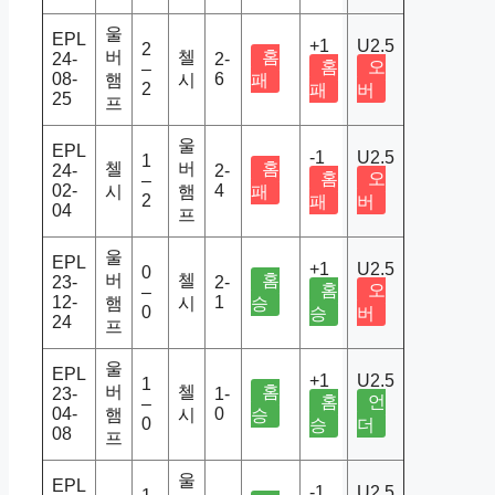
울
EPL
+1
U2.5
2
버
첼
홈
24-
2-
홈
오
–
08-
6
햄
시
패
2
패
버
25
프
울
EPL
-1
U2.5
1
첼
버
홈
24-
2-
홈
오
–
02-
4
시
햄
패
2
패
버
04
프
울
EPL
+1
U2.5
0
버
첼
홈
23-
2-
홈
오
–
12-
1
햄
시
승
0
승
버
24
프
울
EPL
+1
U2.5
1
버
첼
홈
23-
1-
홈
언
–
04-
0
햄
시
승
0
승
더
08
프
울
EPL
-1
U2.5