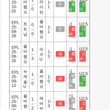
1
버
라
25-
1-
홈
언
무
–
10-
1
햄
이
0
승
더
05
프
턴
울
EPL
토
-1
U2.5
0
버
25-
1-
홈
언
트
무
–
09-
1
햄
0
패
더
넘
28
프
울
EPL
-1
U2.5
리
1
버
25-
1-
홈
오
패
–
즈
09-
3
햄
3
패
버
U
20
프
울
-1
뉴
EPL
U2.5
1
핸
버
캐
25-
1-
언
패
–
디
09-
0
햄
슬
0
더
13
무
U
프
울
+1
EPL
에
U2.5
1
핸
버
25-
2-
오
버
패
–
디
08-
3
햄
2
버
턴