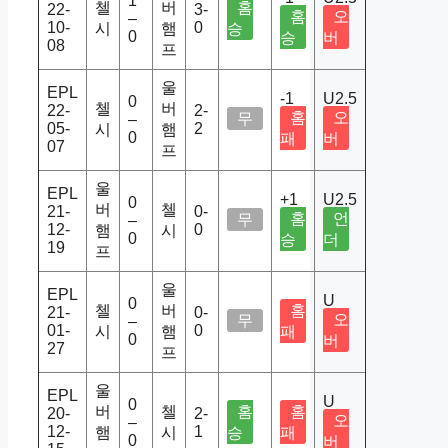
1
첼
버
홈
22-
3-
홈
오
–
10-
0
시
햄
승
0
승
버
08
프
울
EPL
-1
U2.5
0
첼
버
22-
2-
홈
오
무
–
05-
2
시
햄
0
패
버
07
프
울
EPL
+1
U2.5
0
버
첼
21-
0-
홈
언
무
–
12-
0
햄
시
0
승
더
19
프
울
EPL
U
0
첼
버
홈
21-
0-
오
무
–
01-
0
시
햄
패
0
버
27
프
울
EPL
U
0
버
첼
홈
홈
20-
2-
오
–
12-
1
햄
시
승
패
0
버