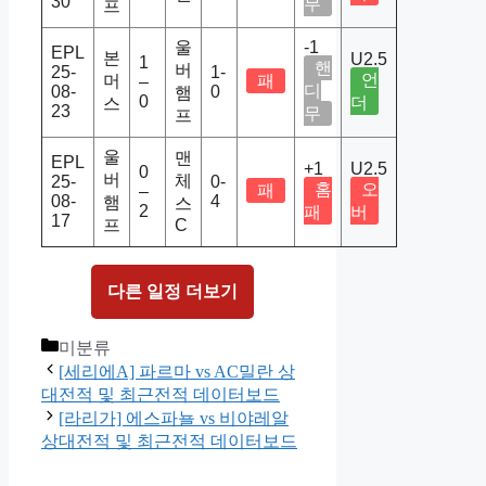
30
무
프
울
-1
EPL
본
U2.5
1
핸
버
25-
1-
언
머
패
–
디
08-
0
햄
0
더
스
23
무
프
울
맨
EPL
+1
U2.5
0
버
체
25-
0-
홈
오
패
–
08-
4
햄
스
2
패
버
17
프
C
다른 일정 더보기
Categories
미분류
[세리에A] 파르마 vs AC밀란 상
대전적 및 최근전적 데이터보드
[라리가] 에스파뇰 vs 비야레알
상대전적 및 최근전적 데이터보드