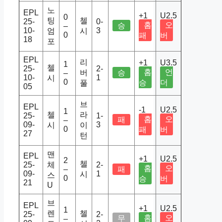
노
EPL
+1
U2.5
0
팅
첼
25-
0-
홈
오
승
–
10-
3
엄
시
0
패
버
18
포
EPL
리
+1
U3.5
1
첼
25-
2-
홈
언
버
승
–
10-
1
시
0
승
더
풀
05
브
EPL
-1
U2.5
1
첼
라
25-
1-
홈
오
패
–
09-
3
시
이
0
패
버
27
턴
맨
EPL
+1
U2.5
2
첼
25-
체
2-
홈
오
–
패
09-
1
시
스
0
승
버
21
U
브
EPL
+1
U2.5
1
렌
첼
25-
2-
홈
오
무
–