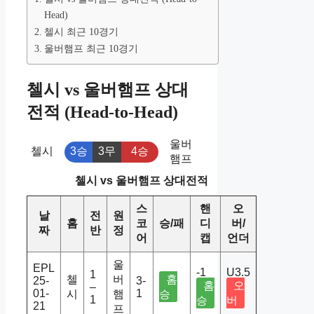
Head)
첼시 최근 10경기
울버햄프 최근 10경기
첼시 vs 울버햄프 상대
전적 (Head-to-Head)
울버
첼시
3승
3무
4승
햄프
첼시 vs 울버햄프 상대전적
스
핸
오
날
전
원
홈
코
승/패
디
버/
짜
반
정
어
캡
언더
울
EPL
-1
U3.5
1
첼
버
홈
25-
3-
홈
오
–
01-
1
시
햄
승
1
승
버
21
프