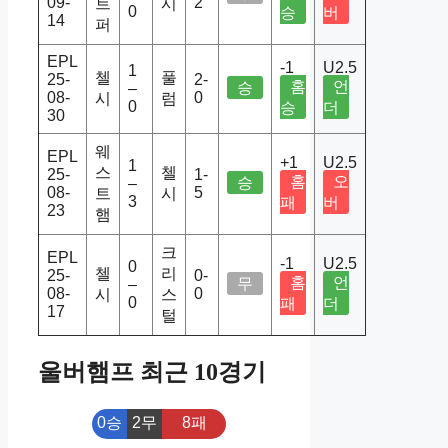
09-
2
트
시
0
승
버
14
퍼
EPL
-1
U2.5
1
첼
풀
25-
2-
홈
언
승
–
08-
0
시
럼
0
승
더
30
웨
EPL
+1
U2.5
1
스
첼
25-
1-
홈
오
승
–
08-
5
트
시
3
패
버
23
햄
크
EPL
-1
U2.5
0
첼
리
25-
0-
홈
언
무
–
08-
0
시
스
0
패
더
17
털
울버햄프 최근 10경기
0승
2무
8패