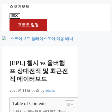
Skip
스코어보드
to
content
Menu
프로토 일정
[EPL] 첼시 vs 울버햄
프 상대전적 및 최근전
적 데이터보드
2025년 11월 06일
by
admin
Table of Contents
첼시 vs 울버햄프 상대전적 (Head-to-