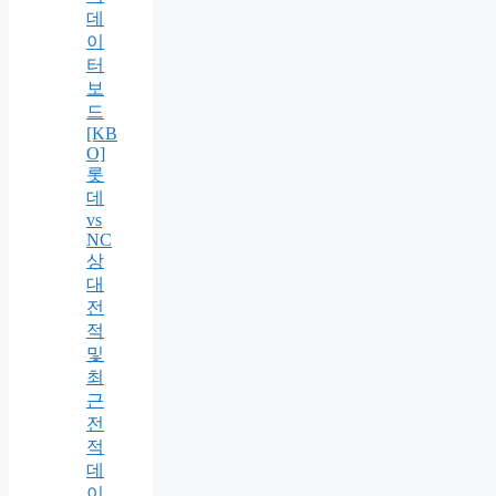
데
이
터
보
드
[KB
O]
롯
데
vs
NC
상
대
전
적
및
최
근
전
적
데
이