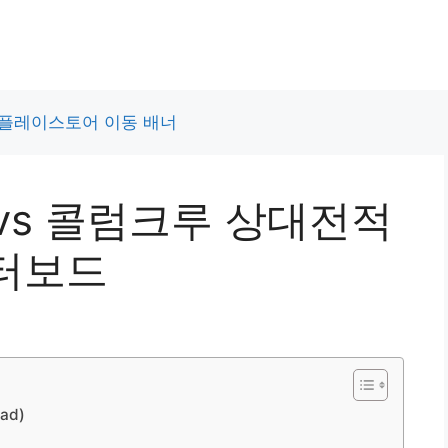
 vs 콜럼크루 상대전적
터보드
ad)