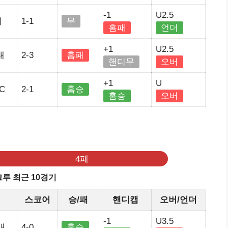
-1
U2.5
티
1-1
무
홈패
언더
+1
U2.5
내
2-3
홈패
핸디무
오버
+1
U
C
2-1
홈승
홈승
오버
기
4패
루 최근 10경기
스코어
승/패
핸디캡
오버/언더
-1
U3.5
내
4-0
홈승