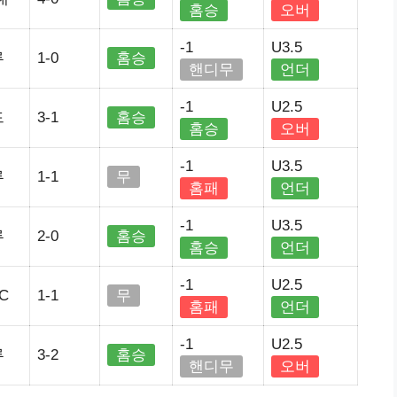
홈승
오버
-1
U3.5
루
1-0
홈승
핸디무
언더
-1
U2.5
드
3-1
홈승
홈승
오버
-1
U3.5
루
1-1
무
홈패
언더
-1
U3.5
루
2-0
홈승
홈승
언더
-1
U2.5
C
1-1
무
홈패
언더
-1
U2.5
루
3-2
홈승
핸디무
오버