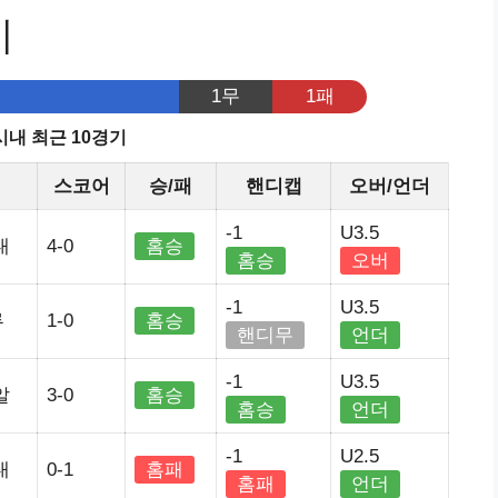
기
1무
1패
시내 최근 10경기
스코어
승/패
핸디캡
오버/언더
-1
U3.5
내
4-0
홈승
홈승
오버
-1
U3.5
루
1-0
홈승
핸디무
언더
-1
U3.5
알
3-0
홈승
홈승
언더
-1
U2.5
내
0-1
홈패
홈패
언더