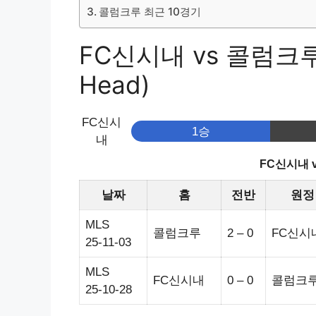
콜럼크루 최근 10경기
FC신시내 vs 콜럼크루
Head)
FC신시
1승
내
FC신시내 
날짜
홈
전반
원정
MLS
콜럼크루
2 – 0
FC신시
25-11-03
MLS
FC신시내
0 – 0
콜럼크
25-10-28