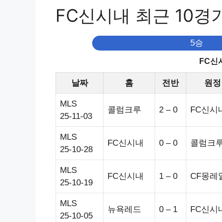
FC신시내 최근 10경
5승
FC신
날짜
홈
전반
원정
MLS
콜럼크루
2 – 0
FC신시
25-11-03
MLS
FC신시내
0 – 0
콜럼크
25-10-28
MLS
FC신시내
1 – 0
CF몽레
25-10-19
MLS
뉴욕레드
0 – 1
FC신시
25-10-05