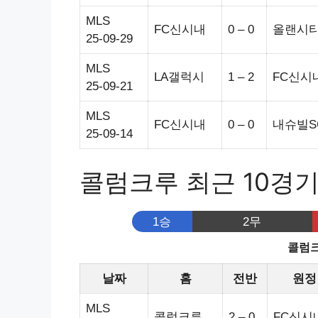
MLS
FC신시내
0 – 0
올랜시
25-09-29
MLS
LA갤럭시
1 – 2
FC신시
25-09-21
MLS
FC신시내
0 – 0
내슈빌S
25-09-14
콜럼크루 최근 10경
1승
2무
콜럼크
날짜
홈
전반
원정
MLS
콜럼크루
2 – 0
FC신시