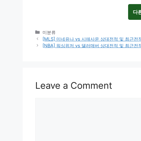
다
Categories
미분류
[MLS] 미네유나 vs 시애사운 상대전적 및 최근
[NBA] 워싱위저 vs 댈러매버 상대전적 및 최근
Leave a Comment
Comment