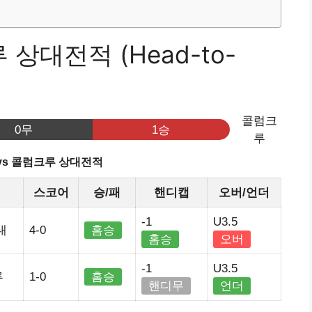
 상대전적 (Head-to-
콜럼크
0무
1승
루
vs 콜럼크루 상대전적
스코어
승/패
핸디캡
오버/언더
-1
U3.5
내
4-0
홈승
홈승
오버
-1
U3.5
루
1-0
홈승
핸디무
언더