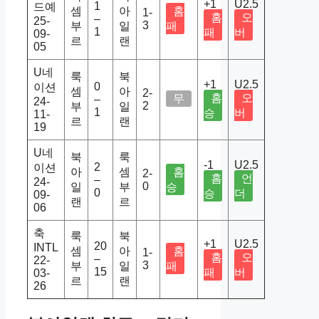
+1
U2.5
1
드예
셈
아
홈
1-
홈
오
–
25-
3
부
일
패
1
패
버
09-
르
랜
05
U네
룩
북
+1
U2.5
0
이션
셈
아
2-
홈
오
무
–
24-
2
부
일
1
승
버
11-
르
랜
19
U네
북
룩
-1
U2.5
2
이션
아
셈
홈
2-
홈
언
–
24-
0
일
부
승
0
승
더
09-
랜
르
06
축
룩
북
+1
U2.5
20
INTL
셈
아
홈
1-
홈
오
–
22-
3
부
일
패
15
패
버
03-
르
랜
26