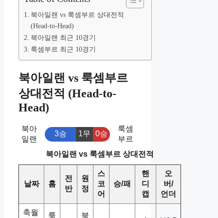
북아일랜 vs 룩셈부르 상대전적
(Head-to-Head)
북아일랜 최근 10경기
룩셈부르 최근 10경기
북아일랜 vs 룩셈부르
상대전적 (Head-to-
Head)
북아
룩셈
3승
1무
0승
일랜
부르
북아일랜 vs 룩셈부르 상대전적
스
핸
오
전
원
날짜
홈
코
승/패
디
버/
반
정
어
캡
언더
축월
룩
북