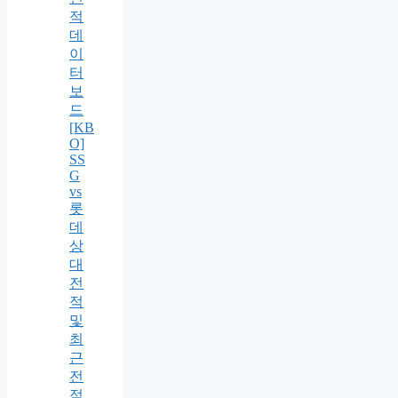
적
데
이
터
보
드
[KB
O]
SS
G
vs
롯
데
상
대
전
적
및
최
근
전
적