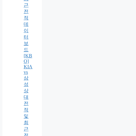
근
전
적
데
이
터
보
드
[KB
O]
KIA
vs
삼
성
상
대
전
적
및
최
근
전