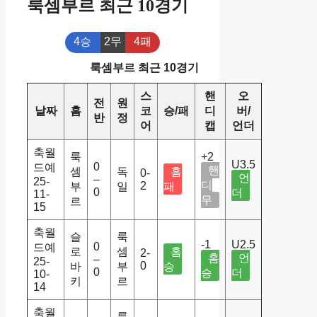
룩셈부르 최근 10경기
4승
2무
4패
룩셈부르 최근 10경기
스
핸
오
전
원
날짜
홈
코
승/패
디
버/
반
정
어
캡
언더
축월
룩
+2
U3.5
0
드예
핸
셈
독
홈
0-
언
–
25-
디
2
부
일
패
0
더
11-
무
르
15
축월
슬
룩
-1
U2.5
0
드예
로
셈
홈
2-
홈
언
–
25-
0
바
부
승
0
승
더
10-
키
르
14
축월
룩