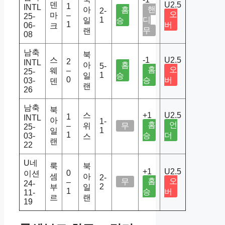
덴
U2.5
1
INTL
핸
아
홈
2-
오
마
–
25-
1
디
일
승
1
버
06-
크
무
랜
08
남축
북
스
-1
U2.5
2
INTL
아
홈
5-
홈
오
웨
–
25-
1
일
승
0
승
버
03-
덴
랜
26
남축
북
스
+1
U2.5
1
INTL
아
1-
홈
언
–
위
무
25-
1
일
1
승
더
03-
스
랜
22
U네
룩
북
+1
U2.5
0
이션
셈
아
2-
홈
오
무
–
24-
2
부
일
1
승
버
11-
르
랜
19