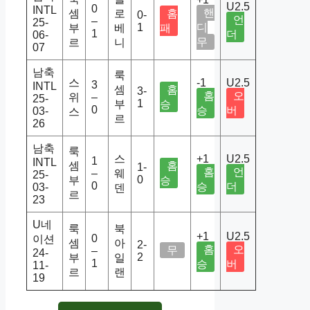
U2.5
0
INTL
핸
셈
로
홈
0-
언
–
25-
1
디
부
베
패
1
더
06-
무
르
니
07
남축
룩
스
-1
U2.5
3
INTL
셈
홈
3-
홈
오
위
–
25-
1
부
승
0
승
버
03-
스
르
26
남축
룩
스
+1
U2.5
1
INTL
셈
홈
1-
홈
언
–
웨
25-
0
부
승
0
승
더
03-
덴
르
23
U네
룩
북
+1
U2.5
0
이션
셈
아
2-
홈
오
무
–
24-
2
부
일
1
승
버
11-
르
랜
19