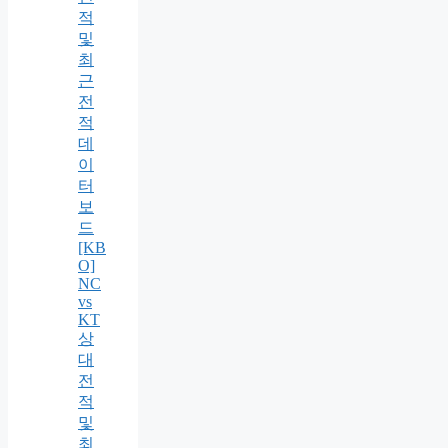
적
및
최
근
전
적
데
이
터
보
드
[KB
O]
NC
vs
KT
상
대
전
적
및
최