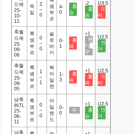
-2
U3.5
2
드예
독
셈
홈
4-
홈
오
–
25-
0
일
부
승
0
승
버
10-
르
11
축월
룩
슬
+1
U2.5
0
드예
핸
셈
로
홈
0-
언
–
25-
디
1
부
바
패
0
더
09-
무
르
키
08
축월
룩
북
+1
U2.5
1
드예
셈
아
홈
1-
홈
오
–
25-
3
부
일
패
1
패
버
09-
르
랜
05
남축
룩
아
+1
U2.5
0
INTL
셈
일
0-
홈
언
–
무
25-
0
부
랜
0
승
더
06-
르
드
11
남축
룩
슬
+1