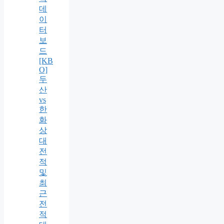
데
이
터
보
드
[KB
O]
두
산
vs
한
화
상
대
전
적
및
최
근
전
적