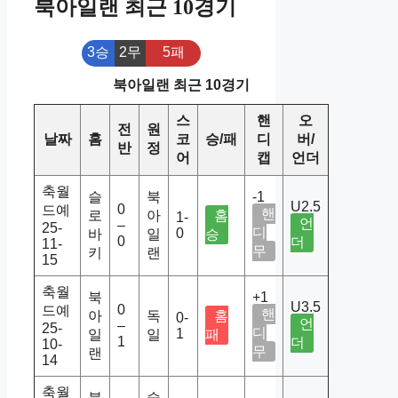
북아일랜 최근 10경기
3승
2무
5패
북아일랜 최근 10경기
스
핸
오
전
원
날짜
홈
코
승/패
디
버/
반
정
어
캡
언더
축월
슬
북
-1
U2.5
0
드예
핸
로
아
홈
1-
언
–
25-
디
0
바
일
승
0
더
11-
무
키
랜
15
축월
북
+1
U3.5
0
드예
핸
아
독
홈
0-
언
–
25-
디
1
일
일
패
1
더
10-
무
랜
14
축월
북
슬