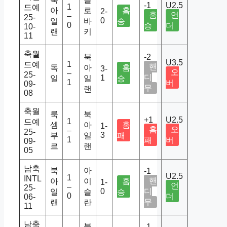
-1
U2.5
1
드예
아
로
홈
2-
홈
언
–
25-
0
일
바
승
0
승
더
10-
랜
키
11
축월
북
-2
U3.5
1
드예
핸
독
아
홈
3-
오
–
25-
디
1
일
일
승
1
버
09-
무
랜
08
축월
룩
북
+1
U2.5
1
드예
셈
아
홈
1-
홈
오
–
25-
3
부
일
패
1
패
버
09-
르
랜
05
남축
북
아
-1
U2.5
1
INTL
핸
아
이
홈
1-
언
–
25-
0
디
일
슬
승
0
더
06-
무
랜
란
11
남축
북
-1