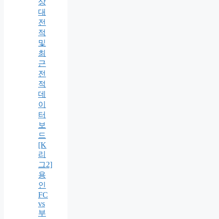
상
대
전
적
및
최
근
전
적
데
이
터
보
드
[K
리
그2]
용
인
FC
vs
부