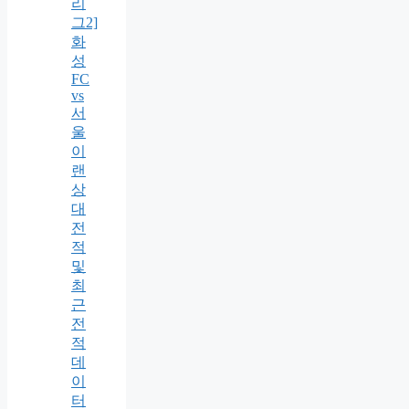
리
그2]
화
성
FC
vs
서
울
이
랜
상
대
전
적
및
최
근
전
적
데
이
터