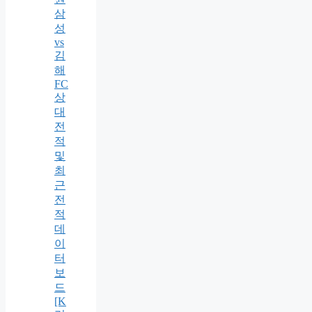
삼
성
vs
김
해
FC
상
대
전
적
및
최
근
전
적
데
이
터
보
드
[K