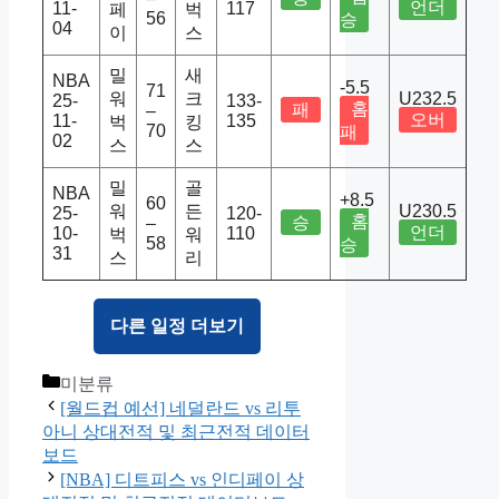
언더
11-
117
페
벅
56
승
04
이
스
밀
새
NBA
-5.5
71
워
크
U232.5
25-
133-
홈
패
–
오버
11-
135
벅
킹
70
패
02
스
스
밀
골
NBA
+8.5
60
워
든
U230.5
25-
120-
홈
승
–
언더
10-
110
벅
워
58
승
31
스
리
다른 일정 더보기
Categories
미분류
[월드컵 예선] 네덜란드 vs 리투
아니 상대전적 및 최근전적 데이터
보드
[NBA] 디트피스 vs 인디페이 상