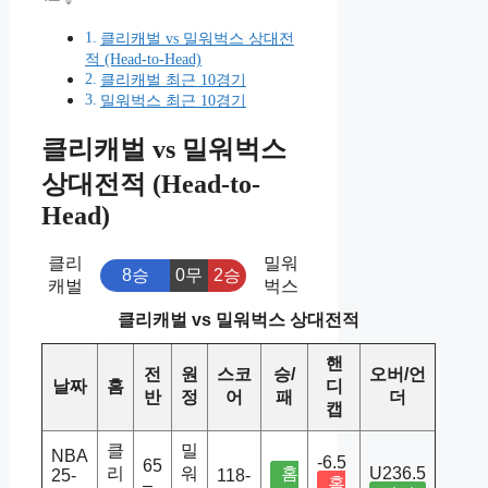
클리캐벌 vs 밀워벅스 상대전
적 (Head-to-Head)
클리캐벌 최근 10경기
밀워벅스 최근 10경기
클리캐벌 vs 밀워벅스
상대전적 (Head-to-
Head)
클리
밀워
8승
0무
2승
캐벌
벅스
클리캐벌 vs 밀워벅스 상대전적
핸
전
원
스코
승/
오버/언
날짜
홈
디
반
정
어
패
더
캡
클
밀
NBA
-6.5
65
리
워
홈
U236.5
25-
118-
홈
–