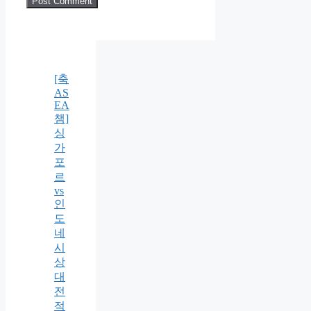
[축
AS
EA
챔]
싱
가
포
르
vs
인
도
네
시
상
대
전
적