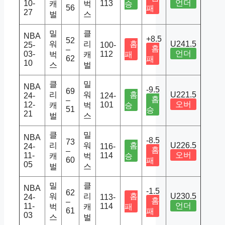
언더
10-
113
캐
벅
승
56
패
27
벌
스
밀
클
NBA
+8.5
52
워
리
홈
U241.5
25-
100-
홈
–
언더
03-
112
벅
캐
패
62
패
10
스
벌
클
밀
NBA
-9.5
69
리
워
홈
U221.5
24-
124-
홈
–
오버
12-
101
캐
벅
승
51
승
21
벌
스
클
밀
NBA
-8.5
73
리
워
홈
U226.5
24-
116-
홈
–
오버
11-
114
캐
벅
승
60
패
05
벌
스
밀
클
NBA
-1.5
62
워
리
홈
U230.5
24-
113-
홈
–
언더
11-
114
벅
캐
패
61
패
03
스
벌