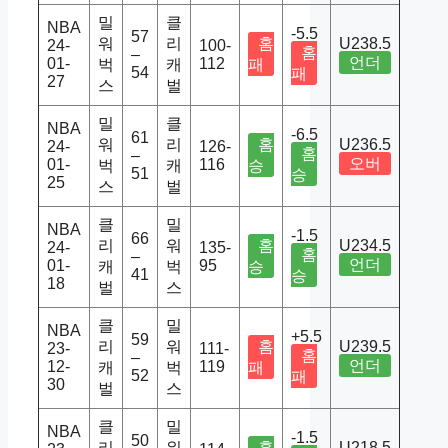
밀
클
NBA
-5.5
57
워
리
홈
U238.5
24-
100-
홈
–
언더
01-
112
벅
캐
패
54
패
27
스
벌
밀
클
NBA
-6.5
61
워
리
홈
U236.5
24-
126-
홈
–
오버
01-
116
벅
캐
승
51
승
25
스
벌
클
밀
NBA
-1.5
66
리
워
홈
U234.5
24-
135-
홈
–
언더
01-
95
캐
벅
승
41
승
18
벌
스
클
밀
NBA
+5.5
59
리
워
홈
U239.5
23-
111-
홈
–
언더
12-
119
캐
벅
패
52
패
30
벌
스
클
밀
NBA
-1.5
50
리
워
홈
U218.5