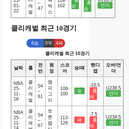
23-
114-
홈
–
언더
01-
102
캐
벅
승
47
승
22
벌
스
클리캐벌 최근 10경기
6승
0무
4패
클리캐벌 최근 10경기
전
원
스코
핸디
오버/언
날짜
홈
승/패
반
정
어
캡
더
클
멤
NBA
-10.5
54
리
피
U238.5
25-
108-
홈
승
–
언더
11-
100
캐
그
61
패
16
벌
리
클
토
NBA
-7.5
54
리
론
U239.5
25-
113-
홈
패
–
언더
11-
126
캐
랩
67
패
14