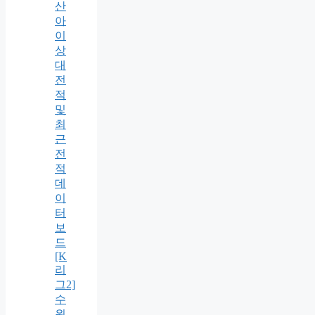
산
아
이
상
대
전
적
및
최
근
전
적
데
이
터
보
드
[K
리
그2]
수
원