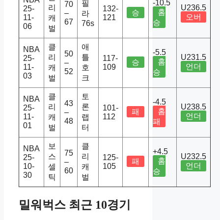
-10.5
필
70
리
U236.5
25-
132-
홈
승
–
라
오버
11-
121
캐
67
승
76s
06
벌
클
애
NBA
-5.5
50
리
틀
U231.5
25-
117-
홈
승
–
언더
11-
109
캐
호
52
승
03
벌
크
클
토
NBA
-4.5
43
리
론
U238.5
25-
101-
홈
패
–
언더
11-
112
캐
랩
48
패
01
벌
터
보
클
NBA
+4.5
75
스
리
U232.5
25-
125-
홈
패
–
언더
10-
105
셀
캐
60
승
30
틱
벌
밀워벅스 최근 10경기