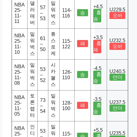
댈
밀
NBA
+4.5
57
러
워
U229.5
25-
114-
홈
승
–
오버
11-
116
매
벅
53
승
11
버
스
밀
휴
NBA
+3.5
61
워
스
U232.5
25-
115-
홈
패
–
오버
11-
122
벅
로
50
패
10
스
케
밀
시
NBA
-4.5
53
워
카
U240.5
25-
126-
홈
승
–
언더
11-
110
벅
불
52
승
08
스
스
토
밀
NBA
-3.5
73
론
워
U237.5
25-
128-
홈
패
–
언더
11-
100
랩
벅
54
승
05
터
스
인
밀
NBA
+5.5
53
디
워
U235.5
25-
115-
홈
승
–