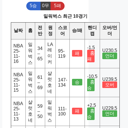
5승
0무
5패
밀워벅스 최근 10경기
전
원
스코
핸디
오버/언
날짜
홈
승/패
반
정
어
캡
더
밀
LA
NBA
-1.5
34
레
워
U230.5
25-
95-
홈
패
–
이
언더
11-
119
벅
65
패
16
커
스
밀
샬
NBA
-10.5
61
워
럿
U239.5
25-
147-
홈
승
–
오버
11-
134
벅
호
69
승
15
스
네
샬
밀
NBA
+2.5
59
럿
워
U229.5
25-
111-
홈
패
–
언더
11-
100
호
벅
50
승
13
네
스