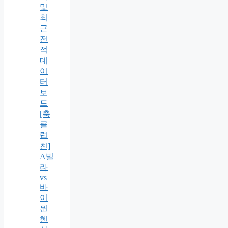
및
최
근
전
적
데
이
터
보
드
[축
클
럽
친]
A빌
라
vs
바
이
뮌
헨