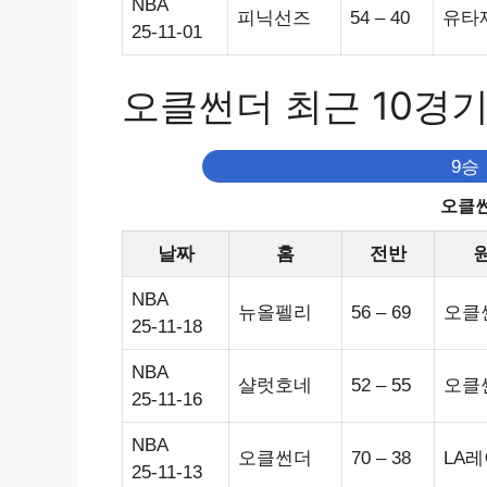
NBA
피닉선즈
54 – 40
유타
25-11-01
오클썬더 최근 10경
9승
오클썬
날짜
홈
전반
NBA
뉴올펠리
56 – 69
오클
25-11-18
NBA
샬럿호네
52 – 55
오클
25-11-16
NBA
오클썬더
70 – 38
LA
25-11-13