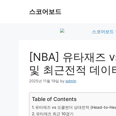
Skip
to
스코어보드
content
[NBA] 유타재즈
및 최근전적 데이
2025년 11월 19일
by
admin
Table of Contents
유타재즈 vs 오클썬더 상대전적 (Head-to-Hea
유타재즈 최근 10경기