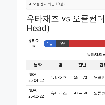
오클썬더 최근 10경기
유타재즈 vs 오클썬더 
Head)
유타재
1승
0무
즈
유타재즈 
날짜
홈
전반
원
NBA
유타재즈
58 – 73
오클
25-04-12
NBA
유타재즈
47 – 68
오클
25-02-22