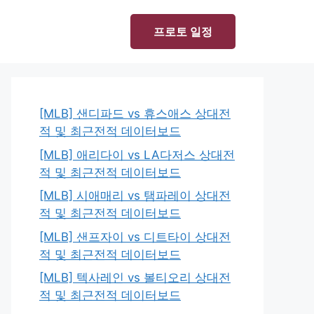
프로토 일정
[MLB] 샌디파드 vs 휴스애스 상대전
적 및 최근전적 데이터보드
[MLB] 애리다이 vs LA다저스 상대전
적 및 최근전적 데이터보드
[MLB] 시애매리 vs 탬파레이 상대전
적 및 최근전적 데이터보드
[MLB] 샌프자이 vs 디트타이 상대전
적 및 최근전적 데이터보드
[MLB] 텍사레인 vs 볼티오리 상대전
적 및 최근전적 데이터보드