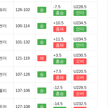
-7.5
U228.5
워리
126-102
승
홈승
언더
+10.5
U234.5
썬더
100-114
승
홈패
언더
+11.5
U234.5
썬더
101-132
승
홈패
언더
+3.5
U230.5
썬더
121-119
패
홈승
오버
+7.5
U220.5
썬더
107-126
승
홈패
오버
-12.5
U229.5
펠리
137-106
승
홈승
오버
-14.5
U232.5
위저
127-108
승