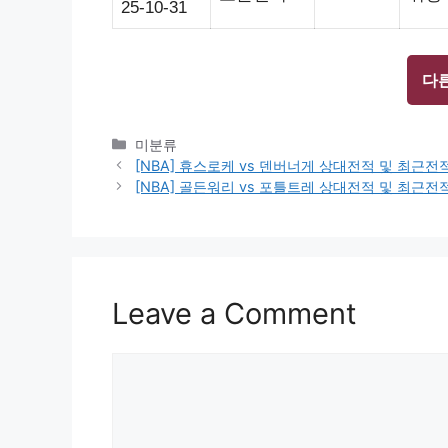
25-10-31
다
Categories
미분류
[NBA] 휴스로케 vs 덴버너게 상대전적 및 최근
[NBA] 골든워리 vs 포틀트레 상대전적 및 최근
Leave a Comment
Comment