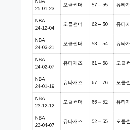
NBA
오클썬더
57 – 55
유타
25-01-23
NBA
오클썬더
62 – 50
유타
24-12-04
NBA
오클썬더
53 – 54
유타
24-03-21
NBA
유타재즈
61 – 68
오클
24-02-07
NBA
유타재즈
67 – 76
오클
24-01-19
NBA
오클썬더
66 – 52
유타
23-12-12
NBA
유타재즈
52 – 55
오클
23-04-07