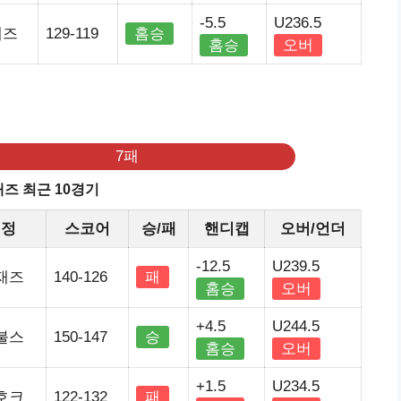
-5.5
U236.5
재즈
129-119
홈승
홈승
오버
기
7패
즈 최근 10경기
원정
스코어
승/패
핸디캡
오버/언더
-12.5
U239.5
재즈
140-126
패
홈승
오버
+4.5
U244.5
불스
150-147
승
홈승
오버
+1.5
U234.5
호크
122-132
패