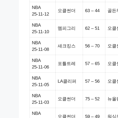
NBA
오클썬더
63 – 44
골든
25-11-12
NBA
멤피그리
62 – 51
오클
25-11-10
NBA
새크킹스
56 – 70
오클
25-11-08
NBA
포틀트레
57 – 65
오클
25-11-06
NBA
LA클리퍼
57 – 56
오클
25-11-05
NBA
오클썬더
75 – 52
뉴올
25-11-03
NBA
오클썬더
59 – 49
워싱