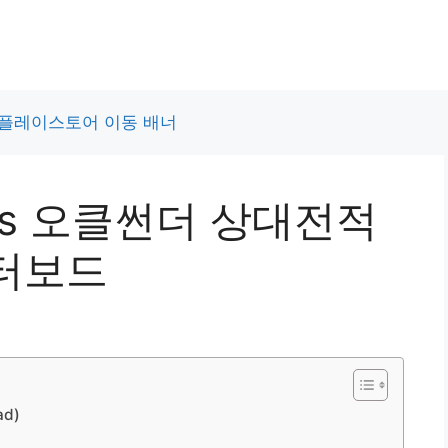
 vs 오클썬더 상대전적
터보드
d)