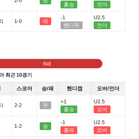
2-0
승
홈승
언더
-1
U2.5
리
1-0
패
핸디무
언더
6패
아 최근 10경기
정
스코어
승/패
핸디캡
오버/언더
+1
U2.5
티
2-2
무
홈승
오버
-1
U2.5
1-2
승
홈패
오버