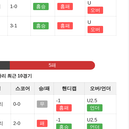
U
리
1-0
홈승
홈패
오버
U
3-1
홈승
홈패
오버
기
5패
리 최근 10경기
정
스코어
승/패
핸디캡
오버/언더
-1
U2.5
리
0-0
무
홈패
언더
-1
U2.5
리
2-0
패
홈승
언더