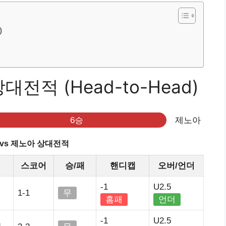
)
전적 (Head-to-Head)
6승
제노아
vs 제노아 상대전적
스코어
승/패
핸디캡
오버/언더
-1
U2.5
1-1
무
홈패
언더
-1
U2.5