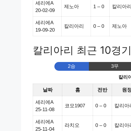
세리에A
제노아
1 – 0
칼리아
20-02-09
세리에A
칼리아리
0 – 0
제노아
19-09-20
칼리아리 최근 10경
2승
3무
칼리아
날짜
홈
전반
원
세리에A
코모1907
0 – 0
칼리아
25-11-08
세리에A
라치오
0 – 0
칼리아
25-11-04