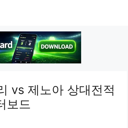
리 vs 제노아 상대전적
터보드