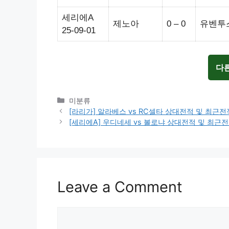
세리에A
제노아
0 – 0
유벤투
25-09-01
다
Categories
미분류
[라리가] 알라베스 vs RC셀타 상대전적 및 최근
[세리에A] 우디네세 vs 볼로냐 상대전적 및 최근
Leave a Comment
Comment