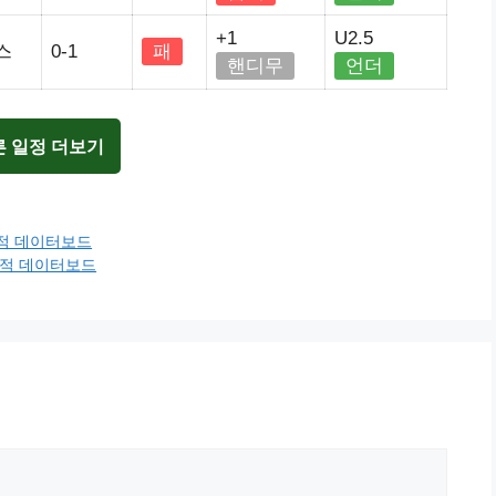
+1
U2.5
스
0-1
패
핸디무
언더
른 일정 더보기
전적 데이터보드
전적 데이터보드