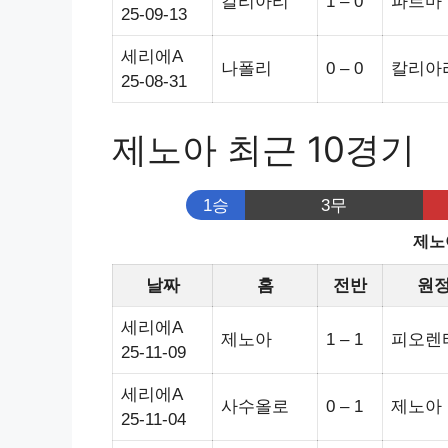
칼리아리
1 – 0
파르마
25-09-13
세리에A
나폴리
0 – 0
칼리아
25-08-31
제노아 최근 10경기
1승
3무
제노
날짜
홈
전반
원
세리에A
제노아
1 – 1
피오렌
25-11-09
세리에A
사수올로
0 – 1
제노아
25-11-04