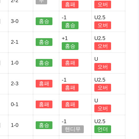
리
2-2
무
홈패
오버
-1
U2.5
리
3-0
홈승
홈승
오버
+1
U2.5
2-1
홈승
홈승
오버
U
리
1-0
홈승
홈패
오버
-1
U2.5
2-3
홈패
홈패
오버
U
0-1
홈패
홈패
오버
-1
U2.5
리
1-0
홈승
핸디무
언더