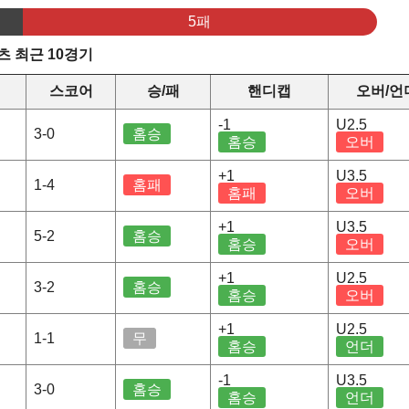
5패
 최근 10경기
스코어
승/패
핸디캡
오버/언
-1
U2.5
3-0
홈승
홈승
오버
+1
U3.5
1-4
홈패
홈패
오버
+1
U3.5
5-2
홈승
홈승
오버
+1
U2.5
3-2
홈승
홈승
오버
+1
U2.5
1-1
무
홈승
언더
-1
U3.5
3-0
홈승
홈승
언더