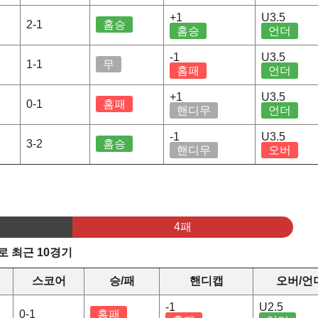
+1
U3.5
2-1
홈승
홈승
언더
-1
U3.5
1-1
무
홈패
언더
+1
U3.5
0-1
홈패
핸디무
언더
-1
U3.5
3-2
홈승
핸디무
오버
4패
 최근 10경기
스코어
승/패
핸디캡
오버/언
-1
U2.5
0-1
홈패