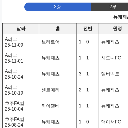
3승
2무
뉴캐제츠
날짜
홈
전반
원정
A리그
브리로어
1 – 0
뉴캐제츠
25-11-09
A리그
뉴캐제츠
1 – 1
시드니FC
25-11-01
A리그
뉴캐제츠
3 – 1
멜버빅토
25-10-24
A리그
센트매리
2 – 1
뉴캐제츠
25-10-19
호주FA컵
하이델베
1 – 1
뉴캐제츠
25-10-04
호주FA컵
뉴캐제츠
1 – 0
맥아서FC
25-08-24