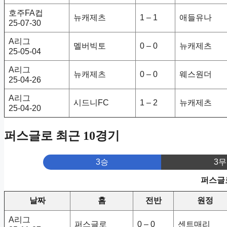
호주FA컵
뉴캐제츠
1 – 1
애들유나
25-07-30
A리그
멜버빅토
0 – 0
뉴캐제츠
25-05-04
A리그
뉴캐제츠
0 – 0
웨스원더
25-04-26
A리그
시드니FC
1 – 2
뉴캐제츠
25-04-20
퍼스글로 최근 10경기
3승
3무
퍼스글로
날짜
홈
전반
원정
A리그
퍼스글로
0 – 0
센트매리