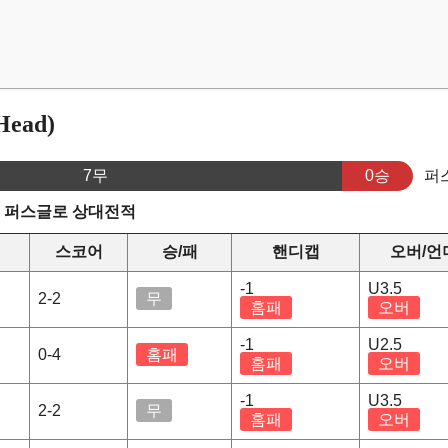
ead)
7무
0승
퍼
s 퍼스글로 상대전적
스코어
승/패
핸디캡
오버/언
-1
U3.5
2-2
무
홈패
오버
-1
U2.5
0-4
홈패
홈패
오버
-1
U3.5
2-2
무
홈패
오버