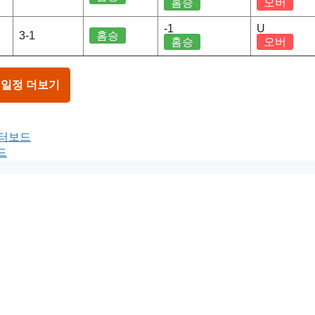
홈승
오버
-1
U
3-1
홈승
홈승
오버
 일정 더보기
이터보드
드