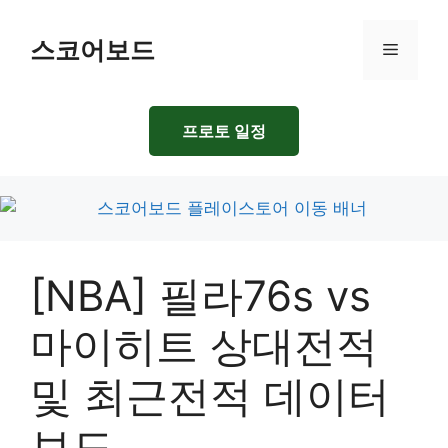
Skip
to
스코어보드
Menu
content
프로토 일정
[NBA] 필라76s vs
마이히트 상대전적
및 최근전적 데이터
보드