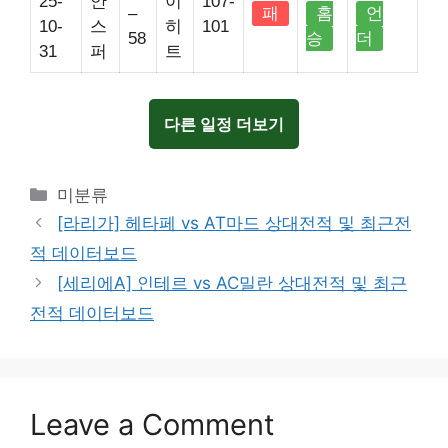
25-
안
이
107-
–
패
홈
언
10-
스
히
101
58
승
더
31
퍼
트
다른 일정 더보기
Categories
미분류
[라리가] 헤타페 vs AT마드 상대전적 및 최근전
적 데이터보드
[세리에A] 인테르 vs AC밀란 상대전적 및 최근
전적 데이터보드
Leave a Comment