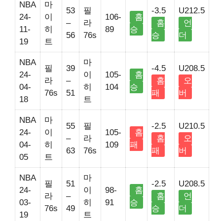
NBA
마
53
필
-3.5
U212.5
24-
이
106-
홈
–
라
홈
언
11-
히
89
승
56
76s
승
더
19
트
NBA
마
필
39
-4.5
U208.5
24-
이
105-
홈
라
–
홈
오
04-
히
104
승
76s
51
패
버
18
트
NBA
마
55
필
-2.5
U210.5
24-
이
105-
홈
–
라
홈
오
04-
히
109
패
63
76s
패
버
05
트
NBA
마
필
51
-2.5
U208.5
24-
이
98-
홈
라
–
홈
언
03-
히
91
승
76s
49
승
더
19
트