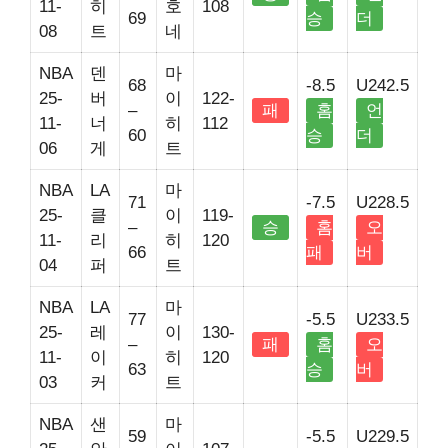
11-
히
호
108
69
승
더
08
트
네
NBA
덴
마
68
-8.5
U242.5
25-
버
이
122-
–
패
홈
언
11-
너
히
112
60
승
더
06
게
트
NBA
LA
마
71
-7.5
U228.5
25-
클
이
119-
–
승
홈
오
11-
리
히
120
66
패
버
04
퍼
트
NBA
LA
마
77
-5.5
U233.5
25-
레
이
130-
–
패
홈
오
11-
이
히
120
63
승
버
03
커
트
NBA
샌
마
59
-5.5
U229.5