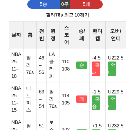
5승
0무
5패
필라76s 최근 10경기
스
전
원
승/
핸디
오버/
날짜
홈
코
반
정
패
캡
언더
어
NBA
LA
필
46
-4.5
U222.5
25-
클
110-
라
–
승
홈
언
11-
리
108
76s
56
패
더
18
퍼
NBA
디
63
필
-1.5
U229.5
25-
트
114-
–
라
패
홈
언
11-
피
105
54
76s
승
더
15
스
NBA
보
필
51
+1.5
U232.5
25-
스
102-