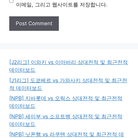
이메일, 그리고 웹사이트를 저장합니다.
[J2리그] 이와키 vs 이마바리 상대전적 및 최근전적
데이터보드
[J1리그] 도쿄베르 vs 가와사키 상대전적 및 최근전
적 데이터보드
[NPB] 지바롯데 vs 오릭스 상대전적 및 최근전적
데이터보드
[NPB] 세이부 vs 소프트뱅 상대전적 및 최근전적
데이터보드
[NPB] 닛폰햄 vs 라쿠텐 상대전적 및 최근전적 데