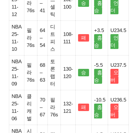
라
–
승
홈
언
11-
셀
100
76s
41
승
더
12
틱
NBA
디
필
64
+3.5
U234.5
25-
트
108-
라
–
패
홈
언
11-
피
111
76s
54
승
더
10
스
NBA
토
필
68
-5.5
U237.5
25-
론
130-
라
–
승
홈
오
11-
랩
120
76s
63
승
버
09
터
NBA
클
70
필
-10.5
U236.5
25-
리
132-
–
라
패
홈
오
11-
캐
121
67
76s
승
버
06
벌
NBA
시