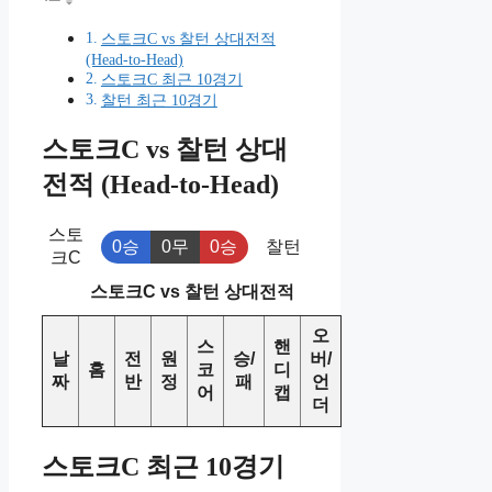
스토크C vs 찰턴 상대전적
(Head-to-Head)
스토크C 최근 10경기
찰턴 최근 10경기
스토크C vs 찰턴 상대
전적 (Head-to-Head)
스토
0승
0무
0승
찰턴
크C
스토크C vs 찰턴 상대전적
오
스
핸
날
전
원
승/
버/
홈
코
디
짜
반
정
패
언
어
캡
더
스토크C 최근 10경기