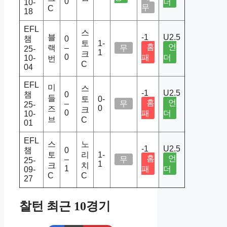
0
더
10-
무
C
18
EFL
스
블
-1
U2.5
챔
0
토
1-
홈
언
랙
–
무
25-
1
크
0
패
더
10-
번
C
04
EFL
미
스
-1
U2.5
챔
0
들
토
0-
홈
언
–
무
25-
0
즈
크
0
패
더
10-
브
C
01
EFL
스
노
-1
U2.5
챔
0
토
리
1-
홈
언
–
무
25-
1
크
치
1
패
더
09-
C
C
27
찰턴 최근 10경기