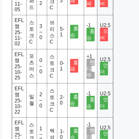
3
퍼
패
크
2
패
버
11-
드
C
05
EFL
스
브
-1
U2.5
챔
3
홈
토
리
5-
홈
오
–
25-
1
승
크
스
0
승
버
11-
C
C
02
EFL
포
+1
스
U2.5
챔
0
핸
츠
홈
토
0-
언
–
25-
1
디
머
패
크
0
더
10-
무
스
C
25
EFL
스
-1
U2.5
챔
2
밀
홈
토
2-
홈
언
–
25-
0
월
승
크
0
승
더
10-
C
22
EFL
-1
스
U2.5
챔
1
핸
렉
홈
토
1-
언
–
25-
0
디
섬
승
크