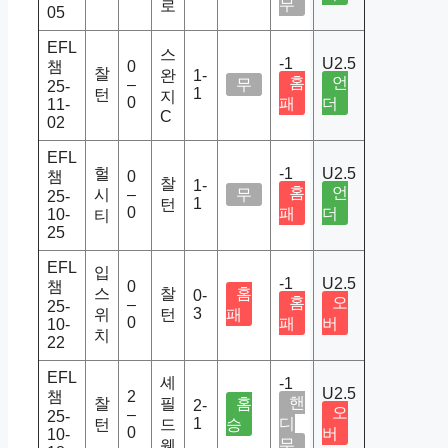
무
로
05
EFL
스
-1
U2.5
챔
0
찰
완
1-
홈
언
–
무
25-
1
턴
지
0
패
더
11-
C
02
EFL
헐
-1
U2.5
챔
0
찰
1-
홈
언
시
–
무
25-
1
턴
0
패
더
10-
티
25
EFL
입
-1
U2.5
챔
0
스
찰
홈
0-
홈
오
–
25-
3
위
턴
패
0
패
버
10-
치
22
EFL
셰
-1
U2.5
챔
2
핸
찰
필
홈
2-
오
–
25-
1
디
턴
드
승
0
버
10-
무
웬