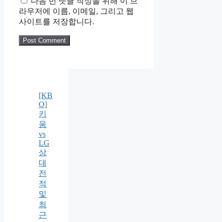
다음 번 댓글 작성을 위해 이 브
라우저에 이름, 이메일, 그리고 웹
사이트를 저장합니다.
[KB
O]
키
움
vs
LG
상
대
전
적
및
최
근