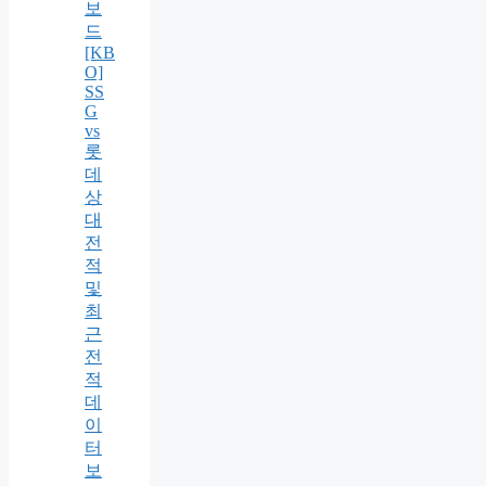
보
드
[KB
O]
SS
G
vs
롯
데
상
대
전
적
및
최
근
전
적
데
이
터
보