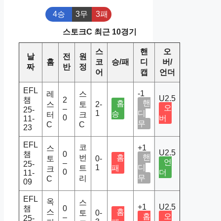
4승
3무
3패
스토크C 최근 10경기
스
핸
오
날
전
원
홈
코
승/패
디
버/
짜
반
정
어
캡
언더
EFL
-1
레
스
U2.5
챔
2
핸
홈
스
토
2-
오
–
25-
1
디
승
터
크
0
버
11-
무
C
C
23
EFL
코
+1
스
U2.5
챔
0
핸
번
홈
토
0-
언
–
25-
1
디
트
패
크
0
더
11-
무
리
C
09
EFL
옥
스
+1
U2.5
챔
0
스
홈
토
0-
홈
오
–
25-