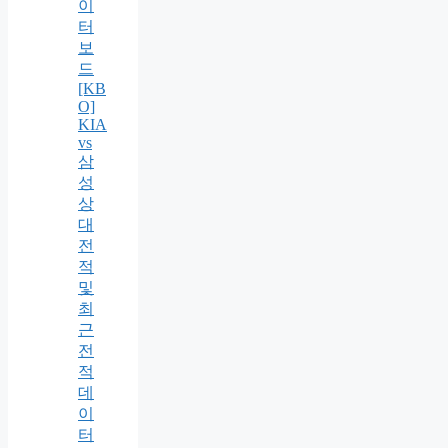
이
터
보
드
[KB
O]
KIA
vs
삼
성
상
대
전
적
및
최
근
전
적
데
이
터