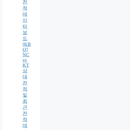
전
적
데
이
터
보
드
[KB
O]
NC
vs
KT
상
대
전
적
및
최
근
전
적
데