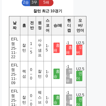
2승
3무
5패
찰턴 최근 10경기
스
핸
오
날
전
원
홈
코
승/패
디
버/
짜
반
정
어
캡
언더
EFL
사
-1
U2.5
챔
1
찰
우
홈
1-
홈
오
–
25-
5
턴
샘
패
5
패
버
11-
프
22
EFL
-1
U2.5
챔
0
핸
렉
찰
홈
1-
언
–
25-
0
디
섬
턴
승
0
더
11-
무
09
EFL
웨
-1
U2.5
챔
0
핸
찰
스
홈
1-
언
–
25-
0
디
턴
브
승
0
더
11-