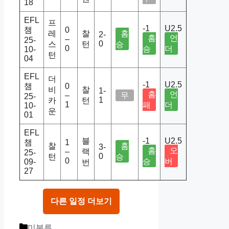
18
EFL
프
-1
U2.5
챔
0
레
찰
홈
2-
홈
언
–
25-
0
스
턴
승
0
승
더
10-
턴
04
EFL
더
-1
U2.5
챔
0
비
찰
1-
홈
언
–
무
25-
1
카
턴
1
패
더
10-
운
01
EFL
블
-1
U2.5
챔
1
찰
홈
3-
홈
오
–
랙
25-
0
턴
승
0
승
버
09-
번
27
다른 일정 더보기
Categories
미분류