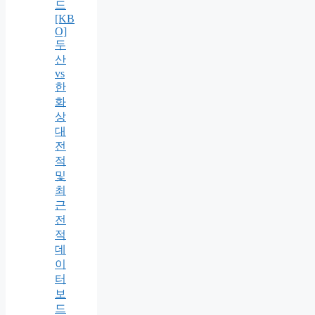
드
[KB
O]
두
산
vs
한
화
상
대
전
적
및
최
근
전
적
데
이
터
보
드