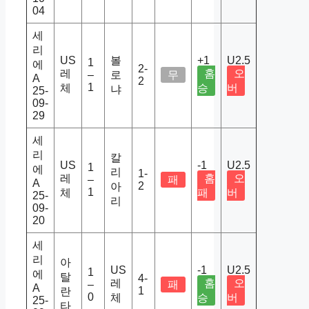
04
세
리
US
볼
+1
U2.5
1
에
2-
레
홈
오
–
로
무
A
2
1
체
승
버
냐
25-
09-
29
세
리
칼
US
-1
U2.5
1
에
리
1-
레
홈
오
–
패
A
2
아
1
체
패
버
25-
리
09-
20
세
리
아
US
-1
U2.5
1
에
탈
4-
레
홈
오
–
패
A
1
란
0
체
승
버
25-
타