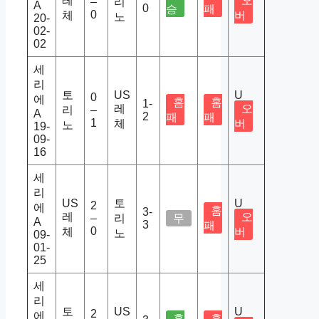
레
오
–
리
A
0
승
패
0
체
버
노
20-
02-
02
세
리
토
US
U
0
에
홈
홈
1-
레
오
리
–
A
2
패
패
1
체
버
노
19-
09-
16
세
리
US
토
U
2
에
홈
3-
레
오
–
리
무
A
3
패
0
체
버
노
09-
01-
25
세
리
토
US
U
2
에
홈
홈