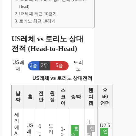
Head)
US레체 최근 10경기
토리노 최근 10경기
US레체 vs 토리노 상대
전적 (Head-to-Head)
US레
토리
3승
2무
5승
체
노
US레체 vs 토리노 상대전적
스
핸
오
날
전
원
홈
코
승/패
디
버/
짜
반
정
어
캡
언더
세
리
-1
US
토
U2.5
0
에
핸
홈
1-
레
언
–
리
A
0
디
승