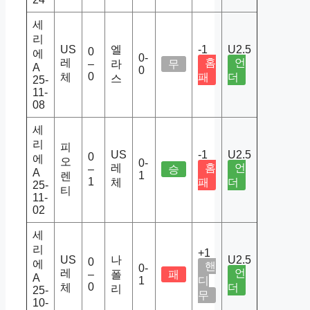
세
리
US
엘
-1
U2.5
0
에
0-
레
홈
언
–
라
무
A
0
0
체
패
더
스
25-
11-
08
세
리
피
US
-1
U2.5
0
에
오
0-
레
홈
언
–
승
A
1
렌
1
체
패
더
25-
티
11-
02
세
리
+1
US
나
U2.5
0
에
핸
0-
레
언
–
폴
패
A
1
디
0
체
더
리
25-
무
10-