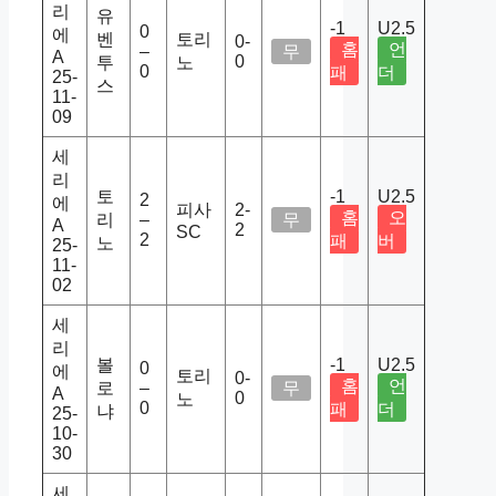
리
유
-1
U2.5
0
에
벤
토리
0-
홈
언
–
무
A
0
투
노
0
패
더
25-
스
11-
09
세
리
토
-1
U2.5
2
에
피사
2-
홈
오
리
–
무
A
2
SC
2
패
버
노
25-
11-
02
세
리
볼
-1
U2.5
0
에
토리
0-
홈
언
로
–
무
A
0
노
0
패
더
냐
25-
10-
30
세