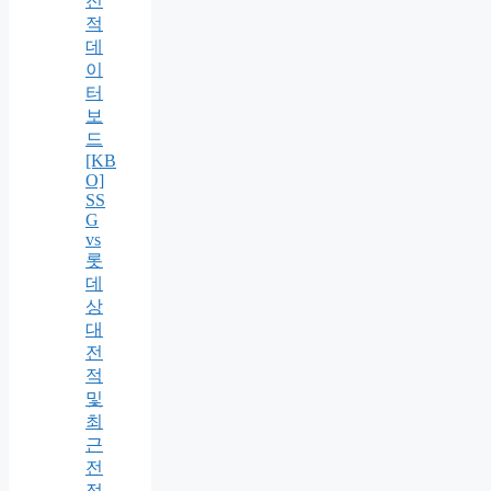
전
적
데
이
터
보
드
[KB
O]
SS
G
vs
롯
데
상
대
전
적
및
최
근
전
적