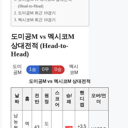
(Head-to-Head)
도미공M 최근 10경기
멕시코M 최근 10경기
도미공M vs 멕시코M
상대전적 (Head-to-
Head)
도미
멕시
1승
0무
0승
공M
코M
도미공M vs 멕시코M 상대전적
스
핸
날
전
원
승/
오버/언
홈
코
디
짜
반
정
패
더
어
캡
남
농
멕
도
+3.5
43
월