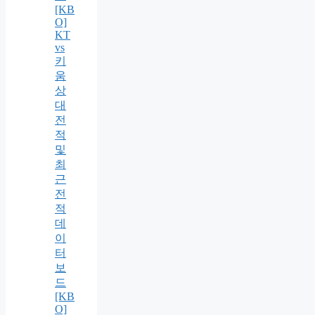
[KB
O]
KT
vs
키
움
상
대
전
적
및
최
근
전
적
데
이
터
보
드
[KB
O]