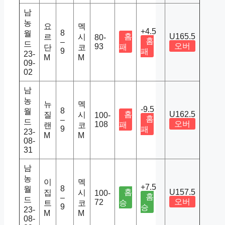
남
농
요
멕
+4.5
8
월
홈
U165.5
르
시
80-
홈
–
드
오버
93
패
단
코
9
패
23-
M
M
09-
02
남
농
뉴
멕
-9.5
8
월
홈
U162.5
질
시
100-
홈
–
드
오버
108
패
랜
코
9
패
23-
M
M
08-
31
남
농
이
멕
+7.5
8
월
홈
U157.5
집
시
100-
홈
–
드
오버
72
승
트
코
9
승
23-
M
M
08-