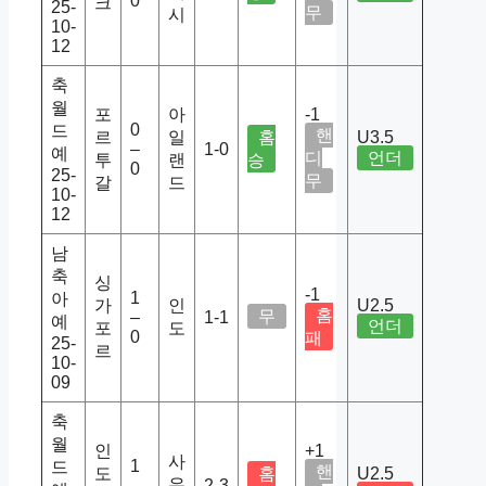
0
크
25-
무
시
10-
12
축
월
포
아
-1
0
드
핸
르
일
홈
U3.5
–
1-0
예
디
언더
투
랜
승
0
25-
무
갈
드
10-
12
남
축
싱
-1
1
아
가
인
U2.5
홈
무
–
1-1
예
언더
포
도
0
패
25-
르
10-
09
축
월
인
+1
사
1
드
핸
도
홈
U2.5
우
–
2-3