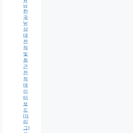
W
vs
한
국
W
상
대
전
적
및
최
근
전
적
데
이
터
보
드
[J1
리
그]