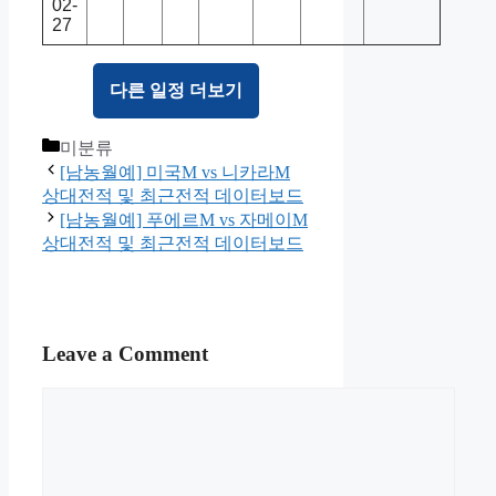
02-
27
다른 일정 더보기
Categories
미분류
[남농월예] 미국M vs 니카라M
상대전적 및 최근전적 데이터보드
[남농월예] 푸에르M vs 자메이M
상대전적 및 최근전적 데이터보드
Leave a Comment
Comment