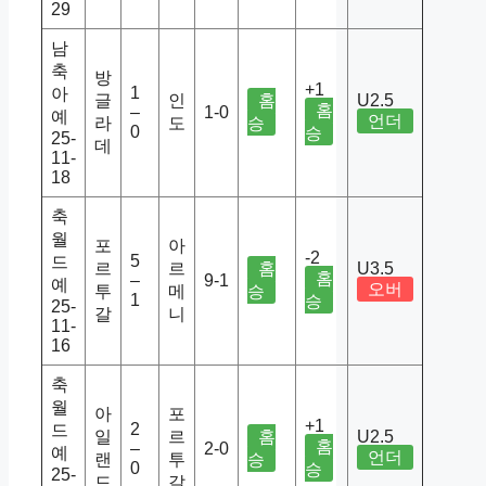
29
남
축
방
+1
1
아
글
인
홈
U2.5
홈
–
1-0
예
언더
라
도
승
0
승
25-
데
11-
18
축
월
포
아
-2
5
드
르
르
홈
U3.5
홈
–
9-1
예
오버
투
메
승
1
승
25-
갈
니
11-
16
축
월
아
포
+1
2
드
일
르
홈
U2.5
홈
–
2-0
예
언더
랜
투
승
0
승
25-
드
갈