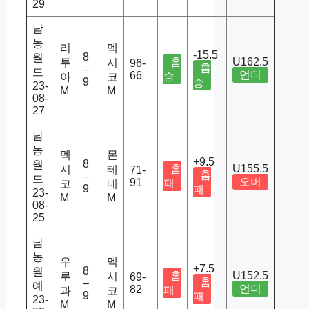
29
남
농
리
멕
-15.5
8
월
홈
U162.5
투
시
96-
홈
–
드
언더
66
승
아
코
9
승
23-
M
M
08-
27
남
농
멕
몬
+9.5
8
월
홈
U155.5
시
테
71-
홈
–
드
오버
91
패
코
네
9
패
23-
M
M
08-
25
남
농
우
멕
+7.5
8
월
홈
U152.5
루
시
69-
홈
–
예
언더
82
패
과
코
9
패
23-
M
M