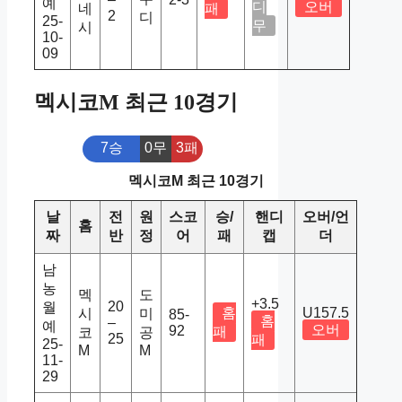
예
디
오버
네
패
2
디
25-
무
시
10-
09
멕시코M 최근 10경기
7승
0무
3패
멕시코M 최근 10경기
날
전
원
스코
승/
핸디
오버/언
홈
짜
반
정
어
패
캡
더
남
농
멕
도
+3.5
20
월
홈
U157.5
시
미
85-
홈
–
예
오버
92
패
코
공
25
패
25-
M
M
11-
29