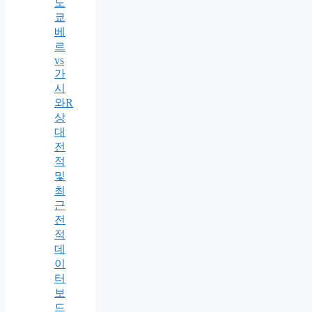
도
쿄
베
르
vs
가
시
와R
상
대
전
적
및
최
근
전
적
데
이
터
보
드