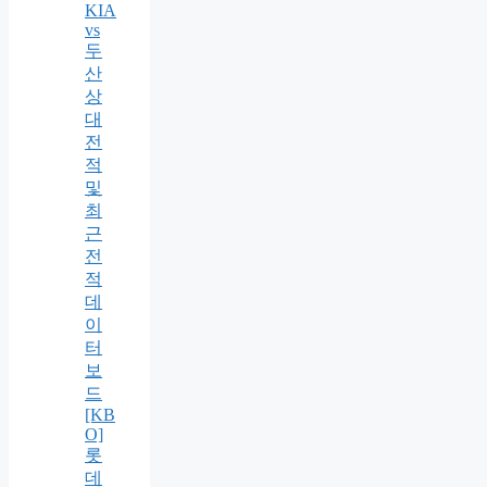
KIA
vs
두
산
상
대
전
적
및
최
근
전
적
데
이
터
보
드
[KB
O]
롯
데