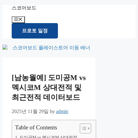
Skip
스코어보드
to
content
Menu
프로토 일정
[남농월예] 도미공M vs
멕시코M 상대전적 및
최근전적 데이터보드
2025년 11월 29일
by
admin
Table of Contents
도미공M vs 멕시코M 상대전적