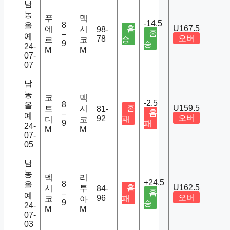
남
농
푸
멕
-14.5
8
올
홈
U167.5
에
시
98-
홈
–
예
오버
78
승
르
코
9
승
24-
M
M
07-
07
남
농
코
멕
-2.5
8
올
홈
U159.5
트
시
81-
홈
–
예
오버
92
패
디
코
9
패
24-
M
M
07-
05
남
농
멕
리
+24.5
8
올
홈
U162.5
시
투
84-
홈
–
예
오버
96
패
코
아
9
승
24-
M
M
07-
03