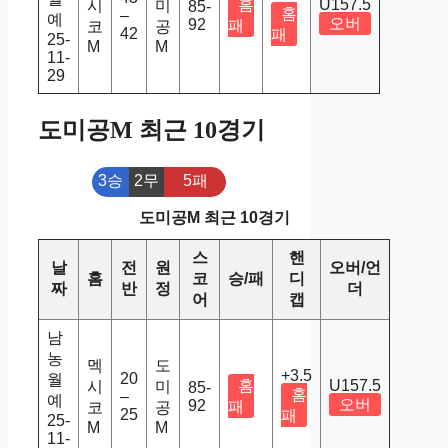
홈
U157.5
시
미
85-
홈
–
예
오버
92
패
코
공
42
패
25-
M
M
11-
29
도미공M 최근 10경기
3승
2무
5패
도미공M 최근 10경기
스
핸
날
전
원
오버/언
홈
코
승/패
디
짜
반
정
더
어
캡
남
농
멕
도
+3.5
20
월
홈
U157.5
시
미
85-
홈
–
예
오버
92
패
코
공
25
패
25-
M
M
11-