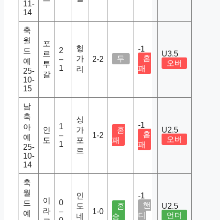
11-
14
축
월
포
헝
-1
2
드
르
U3.5
홈
가
무
–
2-2
예
오버
투
1
패
리
25-
갈
10-
15
남
축
싱
-1
1
아
인
가
홈
U2.5
홈
–
1-2
예
오버
도
포
패
1
패
25-
르
10-
14
축
월
인
-1
이
0
드
핸
도
홈
U2.5
라
–
1-0
예
디
언더
네
승