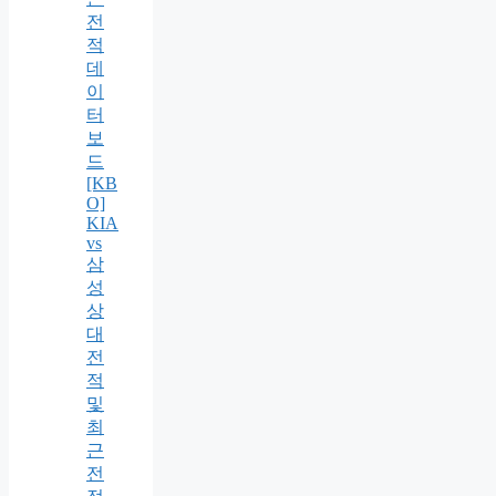
전
적
데
이
터
보
드
[KB
O]
KIA
vs
삼
성
상
대
전
적
및
최
근
전