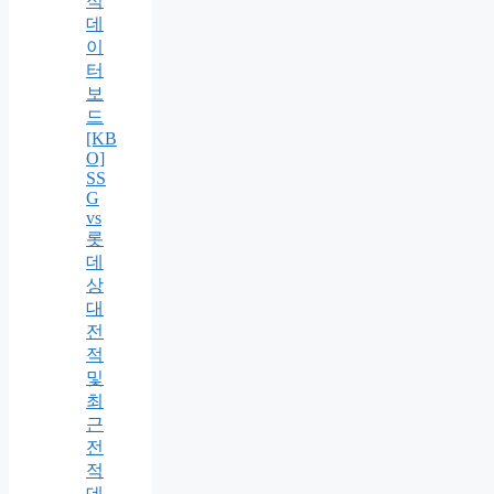
적
데
이
터
보
드
[KB
O]
SS
G
vs
롯
데
상
대
전
적
및
최
근
전
적
데