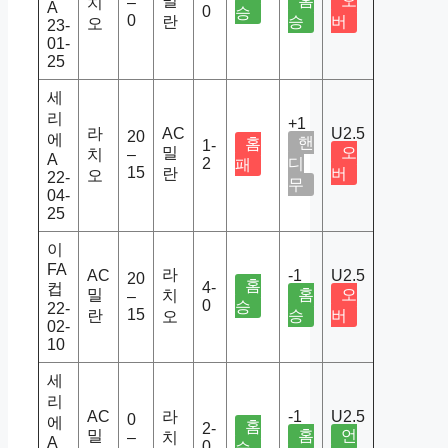
밀
홈
오
치
–
A
0
승
0
란
승
버
오
23-
01-
25
세
리
+1
라
AC
U2.5
20
에
핸
홈
1-
밀
오
치
–
A
2
디
패
15
란
버
오
22-
무
04-
25
이
FA
라
AC
-1
U2.5
20
홈
4-
컵
밀
홈
오
치
–
0
승
22-
15
란
승
버
오
02-
10
세
리
AC
라
-1
U2.5
0
에
홈
2-
밀
홈
언
–
치
A
0
승