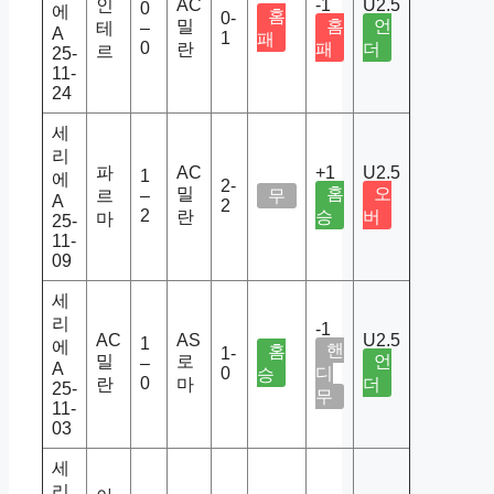
인
AC
-1
U2.5
0
에
홈
0-
밀
홈
언
테
–
A
1
패
0
란
패
더
르
25-
11-
24
세
리
파
AC
+1
U2.5
1
에
2-
밀
홈
오
르
–
무
A
2
2
란
승
버
마
25-
11-
09
세
리
-1
AC
AS
U2.5
1
에
핸
홈
1-
밀
로
언
–
A
0
디
승
0
란
마
더
25-
무
11-
03
세
리