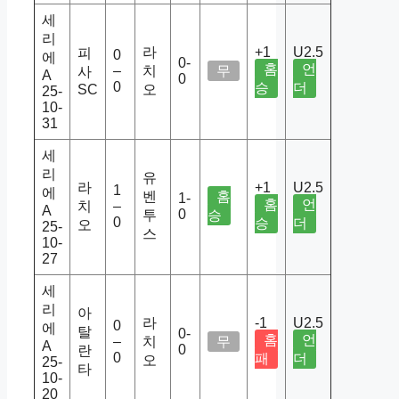
세
리
라
+1
U2.5
피
0
에
0-
홈
언
–
치
무
사
A
0
0
승
더
SC
오
25-
10-
31
세
리
유
라
+1
U2.5
1
에
벤
홈
1-
홈
언
치
–
A
0
투
승
0
승
더
오
25-
스
10-
27
세
리
아
라
-1
U2.5
0
에
탈
0-
홈
언
–
치
무
A
0
란
0
패
더
오
25-
타
10-
20