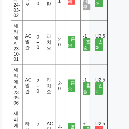
1
디
패
0
란
더
오
24-
무
03-
02
세
리
AC
라
-1
U2.5
0
에
홈
2-
밀
홈
언
–
치
A
0
승
0
란
승
더
오
23-
10-
01
세
리
AC
라
-1
U2.5
2
에
홈
2-
밀
홈
언
–
치
A
0
승
0
란
승
더
오
23-
05-
06
세
리
라
AC
+1
U2.5
2
에
홈
4-