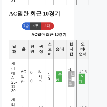
21
AC밀란 최근 10경기
1승
4무
5패
AC밀란 최근 10경기
스
핸
오
날
전
원
홈
코
승/패
디
버/
짜
반
정
어
캡
언더
세
리
-1
AC
라
U2.5
0
에
핸
홈
1-
밀
언
–
치
A
0
디
승
0
란
더
오
25-
무
11-
30
세
리