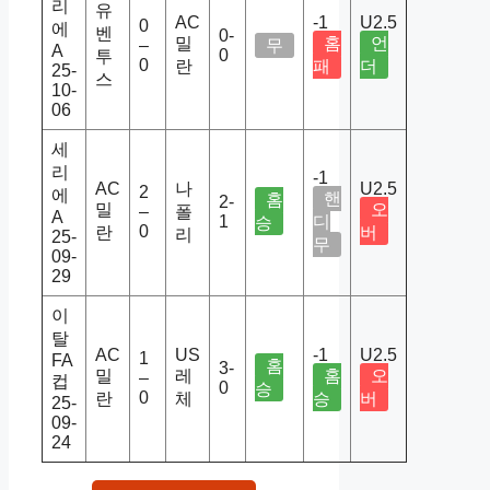
리
유
AC
-1
U2.5
0
에
벤
0-
밀
홈
언
–
무
A
0
투
0
란
패
더
25-
스
10-
06
세
리
-1
AC
나
U2.5
2
에
핸
홈
2-
밀
오
–
폴
A
1
디
승
0
란
버
리
25-
무
09-
29
이
탈
AC
US
-1
U2.5
1
FA
홈
3-
밀
레
홈
오
–
컵
0
승
0
란
체
승
버
25-
09-
24