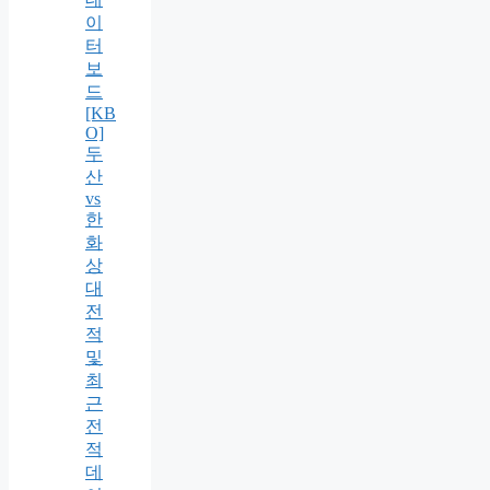
이
터
보
드
[KB
O]
두
산
vs
한
화
상
대
전
적
및
최
근
전
적
데