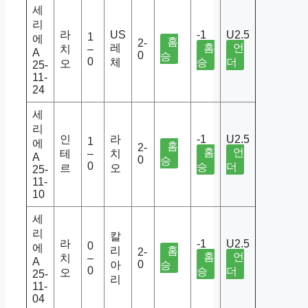
세
리
라
US
-1
U2.5
1
에
홈
2-
레
홈
언
치
–
A
0
승
0
체
승
더
오
25-
11-
24
세
리
인
라
-1
U2.5
1
에
홈
2-
홈
언
테
–
치
A
0
승
0
승
더
르
오
25-
11-
10
세
리
칼
라
-1
U2.5
0
에
리
홈
2-
홈
언
치
–
A
0
아
승
0
승
더
오
25-
리
11-
04