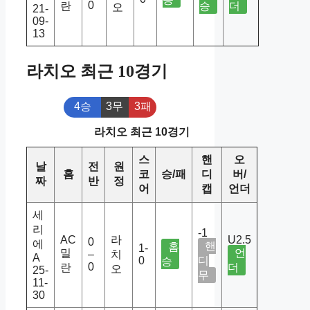
0
란
승
더
오
21-
09-
13
라치오 최근 10경기
4승
3무
3패
라치오 최근 10경기
스
핸
오
날
전
원
홈
코
승/패
디
버/
짜
반
정
어
캡
언더
세
리
-1
AC
라
U2.5
0
에
핸
홈
1-
밀
언
–
치
A
0
디
승
0
란
더
오
25-
무
11-
30