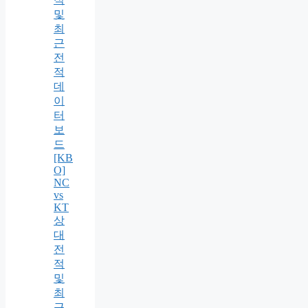
및
최
근
전
적
데
이
터
보
드
[KB
O]
NC
vs
KT
상
대
전
적
및
최
근