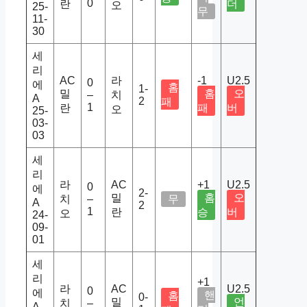
0
란
더
오
25-
무
11-
30
세
리
AC
라
-1
U2.5
0
에
홈
1-
밀
홈
오
–
치
A
2
패
1
란
패
버
오
25-
03-
03
세
리
라
AC
+1
U2.5
0
에
2-
밀
홈
오
치
–
무
A
2
1
란
승
버
오
24-
09-
01
세
리
+1
라
AC
U2.5
0
에
핸
홈
0-
밀
언
치
–
A