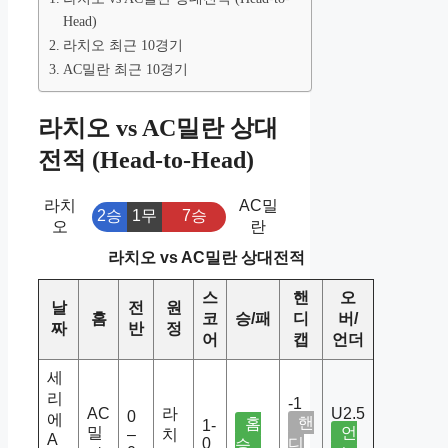
Head)
라치오 최근 10경기
AC밀란 최근 10경기
라치오 vs AC밀란 상대
전적 (Head-to-Head)
라치
AC밀
2승
1무
7승
오
란
라치오 vs AC밀란 상대전적
스
핸
오
날
전
원
홈
코
승/패
디
버/
짜
반
정
어
캡
언더
세
리
-1
AC
라
U2.5
0
에
핸
홈
1-
밀
언
–
치
A
0
디
승