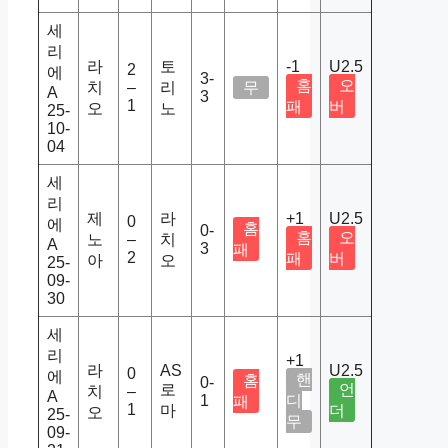
세
리
라
토
-1
U2.5
2
에
3-
홈
오
치
–
리
무
A
3
1
패
버
오
노
25-
10-
04
세
리
제
라
+1
U2.5
0
에
홈
0-
홈
오
노
–
치
A
3
패
2
패
버
아
오
25-
09-
30
세
리
+1
라
AS
U2.5
0
에
핸
홈
0-
로
언
치
–
A
1
디
패
1
마
더
오
25-
무
09-