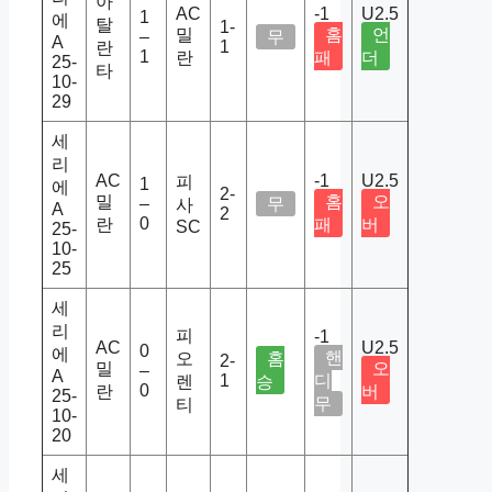
아
AC
-1
U2.5
1
에
탈
1-
밀
홈
언
–
무
A
1
란
1
란
패
더
25-
타
10-
29
세
리
AC
-1
U2.5
피
1
에
2-
밀
홈
오
–
무
사
A
2
0
란
패
버
SC
25-
10-
25
세
리
피
-1
AC
U2.5
0
에
핸
오
홈
2-
밀
오
–
A
1
디
렌
승
0
란
버
25-
무
티
10-
20
세