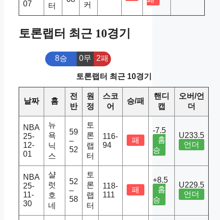
07
커
터
토론랩터 최근 10경기
8승
0무
2패
토론랩터 최근 10경기
전
원
스코
핸디
오버/언
날짜
홈
승/패
반
정
어
캡
더
뉴
토
NBA
-7.5
59
욕
론
U233.5
25-
116-
홈
패
–
언더
12-
94
닉
랩
52
승
01
스
터
샬
토
NBA
+8.5
52
럿
론
U229.5
25-
118-
홈
패
–
언더
11-
111
호
랩
58
승
30
네
터