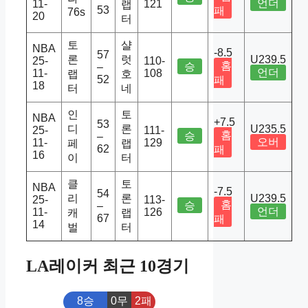
언더
11-
121
랩
53
패
76s
20
터
토
샬
NBA
-8.5
57
론
럿
U239.5
25-
110-
홈
승
–
언더
11-
108
랩
호
52
패
18
터
네
인
토
NBA
+7.5
53
디
론
U235.5
25-
111-
홈
승
–
오버
11-
129
페
랩
62
패
16
이
터
클
토
NBA
-7.5
54
리
론
U239.5
25-
113-
홈
승
–
언더
11-
126
캐
랩
67
패
14
벌
터
LA레이커 최근 10경기
8승
0무
2패