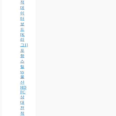
적
데
이
터
보
드
[K
리
그1]
포
항
스
틸
vs
울
산
HD
FC
상
대
전
적