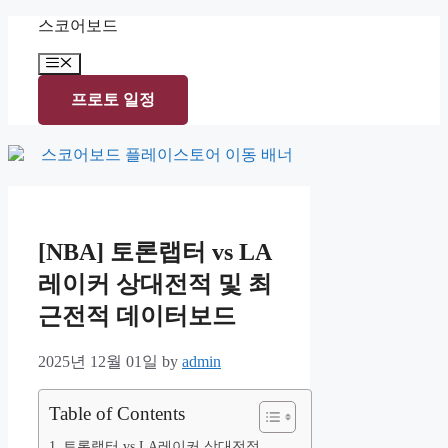
Skip
스코어보드
to
content
Menu
프로토 일정
[NBA] 토론랩터 vs LA
레이커 상대전적 및 최
근전적 데이터보드
2025년 12월 01일
by
admin
Table of Contents
토론랩터 vs LA레이커 상대전적