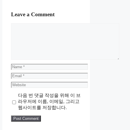
Leave a Comment
Comment
Name
Email
Website
다음 번 댓글 작성을 위해 이 브
라우저에 이름, 이메일, 그리고
웹사이트를 저장합니다.