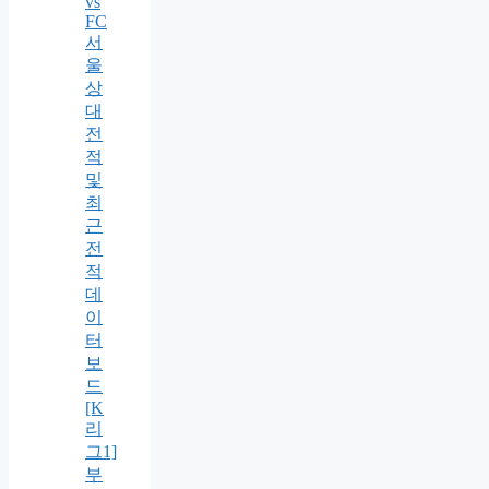
vs
FC
서
울
상
대
전
적
및
최
근
전
적
데
이
터
보
드
[K
리
그1]
부