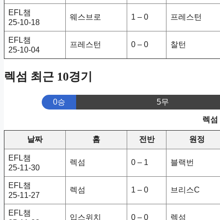
EFL챔
웨스브로
1 – 0
프레스턴
25-10-18
EFL챔
프레스턴
0 – 0
찰턴
25-10-04
렉섬 최근 10경기
0승
5무
렉섬
날짜
홈
전반
원정
EFL챔
렉섬
0 – 1
블랙번
25-11-30
EFL챔
렉섬
1 – 0
브리스C
25-11-27
EFL챔
입스위치
0 – 0
렉섬