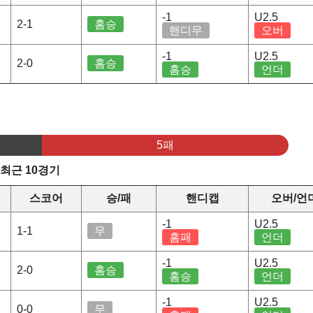
-1
U2.5
2-1
홈승
핸디무
오버
-1
U2.5
2-0
홈승
홈승
언더
5패
 최근 10경기
스코어
승/패
핸디캡
오버/언
-1
U2.5
1-1
무
홈패
언더
-1
U2.5
2-0
홈승
홈승
언더
-1
U2.5
0-0
무