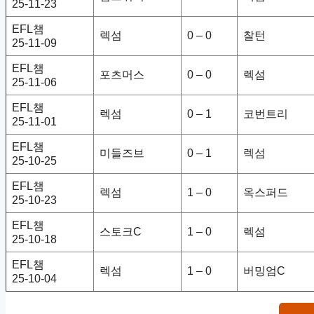
25-11-23
EFL챔
렉섬
0 – 0
찰턴
25-11-09
EFL챔
포츠머스
0 – 0
렉섬
25-11-06
EFL챔
렉섬
0 – 1
코번트리
25-11-01
EFL챔
미들즈브
0 – 1
렉섬
25-10-25
EFL챔
렉섬
1 – 0
옥스퍼드
25-10-23
EFL챔
스토크C
1 – 0
렉섬
25-10-18
EFL챔
렉섬
1 – 0
버밍엄C
25-10-04