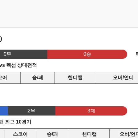
)
0무
0승
vs 렉섬 상대전적
코어
승/패
핸디캡
오버/언더
2무
3패
 최근 10경기
스코어
승/패
핸디캡
오버/언