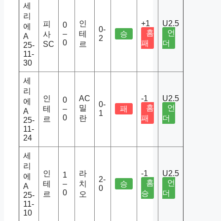
세
리
인
+1
U2.5
피
0
에
0-
홈
언
–
테
승
사
A
2
0
패
더
SC
르
25-
11-
30
세
리
인
AC
-1
U2.5
0
에
0-
밀
홈
언
테
–
패
A
1
0
란
패
더
르
25-
11-
24
세
리
인
라
-1
U2.5
1
에
2-
홈
언
테
–
치
승
A
0
0
승
더
르
오
25-
11-
10