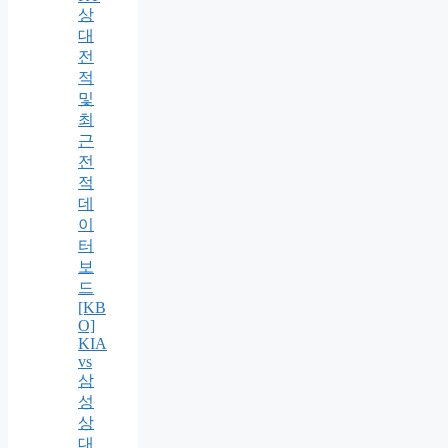
상
대
전
적
및
최
근
전
적
데
이
터
보
드
[KB
O]
KIA
vs
삼
성
상
대