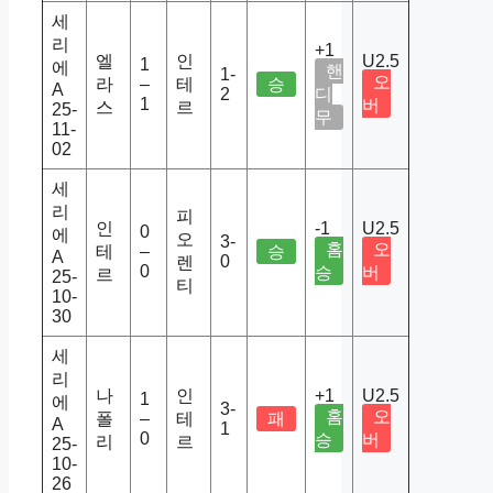
세
리
+1
엘
인
U2.5
1
에
핸
1-
오
라
–
테
승
A
2
디
1
버
스
르
25-
무
11-
02
세
리
피
인
-1
U2.5
0
에
오
3-
홈
오
테
–
승
A
0
렌
0
승
버
르
25-
티
10-
30
세
리
나
인
+1
U2.5
1
에
3-
홈
오
폴
–
테
패
A
1
0
승
버
리
르
25-
10-
26