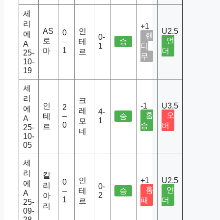
세
리
+1
AS
인
U2.5
0
에
핸
0-
로
언
–
테
승
A
1
디
1
마
더
르
25-
무
10-
19
세
리
크
인
-1
U3.5
2
에
레
4-
홈
오
테
–
승
A
1
모
0
승
버
르
25-
네
10-
05
세
리
칼
인
+1
U2.5
0
에
리
0-
홈
언
–
테
승
A
2
아
1
패
더
르
25-
리
09-
28