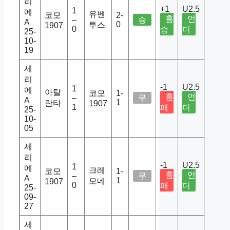
리
+1
U2.5
1
에
유벤
코모
2-
홈
언
–
승
A
0
투스
1907
0
승
더
25-
10-
19
세
리
-1
U2.5
1
에
아탈
코모
1-
홈
언
–
무
A
1
란타
1907
1
패
더
25-
10-
05
세
리
-1
U2.5
1
에
크레
코모
1-
홈
언
–
무
A
1
모네
1907
0
패
더
25-
09-
27
세