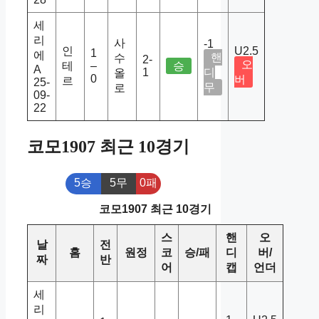
세
리
사
-1
인
U2.5
1
에
핸
수
2-
오
테
–
승
A
1
디
올
0
버
르
25-
무
로
09-
22
코모1907 최근 10경기
5승
5무
0패
코모1907 최근 10경기
스
핸
오
날
전
홈
원정
코
승/패
디
버/
짜
반
어
캡
언더
세
리