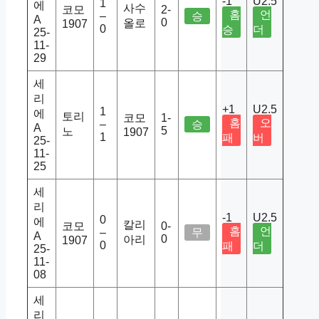
-1
U2.5
1
에
사수
코모
2-
홈
언
–
승
A
0
올로
1907
0
승
더
25-
11-
29
세
리
+1
U2.5
1
에
토리
코모
1-
홈
오
–
승
A
5
노
1907
1
패
버
25-
11-
25
세
리
-1
U2.5
0
에
칼리
코모
0-
홈
언
–
무
A
0
아리
1907
0
패
더
25-
11-
08
세
리