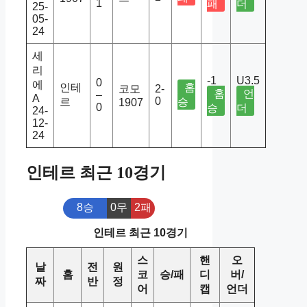
1
패
더
25-
05-
24
세
리
-1
U3.5
0
에
인테
홈
코모
2-
홈
언
–
A
0
르
승
1907
0
승
더
24-
12-
24
인테르 최근 10경기
8승
0무
2패
인테르 최근 10경기
스
핸
오
날
전
원
홈
코
승/패
디
버/
짜
반
정
어
캡
언더