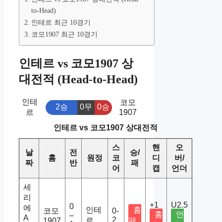
to-Head)
인테르 최근 10경기
코모1907 최근 10경기
인테르 vs 코모1907 상
대전적 (Head-to-Head)
인테
코모
2승
0무
0승
르
1907
인테르 vs 코모1907 상대전적
스
핸
오
날
전
승/
홈
원정
코
디
버/
짜
반
패
어
캡
언더
세
리
+1
U2.5
0
에
인테
홈
코모
0-
홈
언
–
A
2
르
패
1907