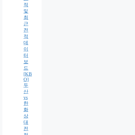
적
및
최
근
전
적
데
이
터
보
드
[KB
O]
두
산
vs
한
화
상
대
전
적