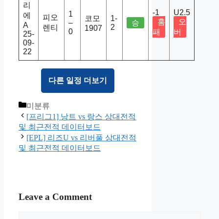
리
-1
U2.5
1
에
피오
코모
1-
홈
오
–
승
A
2
렌티
1907
0
패
버
25-
09-
22
다른 일정 더보기
Categories
미분류
[프리그1] 낭트 vs 랑스 상대전적
및 최근전적 데이터보드
[EPL] 리즈U vs 리버풀 상대전적
및 최근전적 데이터보드
Leave a Comment
Comment