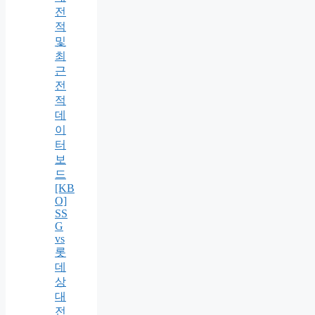
전
적
및
최
근
전
적
데
이
터
보
드
[KB
O]
SS
G
vs
롯
데
상
대
전