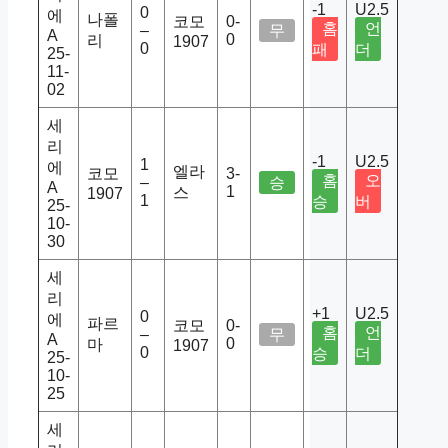
-1
U2.5
0
에
나폴
코모
0-
홈
언
–
무
A
0
리
1907
0
패
더
25-
11-
02
세
리
-1
U2.5
1
에
엘라
코모
3-
홈
오
–
승
A
1
스
1907
1
승
버
25-
10-
30
세
리
+1
U2.5
0
에
파르
코모
0-
홈
언
–
무
A
0
마
1907
0
승
더
25-
10-
25
세