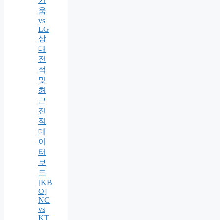
키
움
vs
LG
상
대
전
적
및
최
근
전
적
데
이
터
보
드
[KB
O]
NC
vs
KT