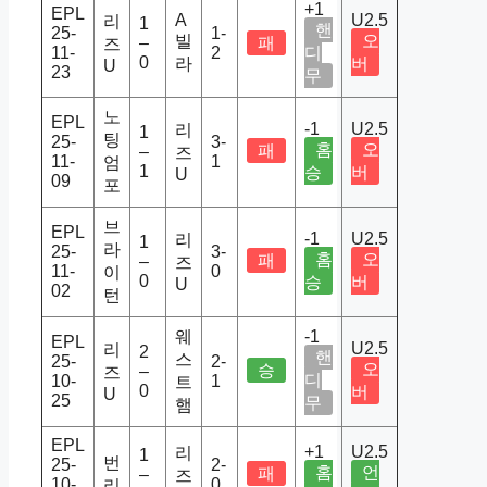
+1
EPL
A
U2.5
리
1
핸
25-
1-
빌
오
–
패
즈
11-
2
디
0
라
버
U
23
무
노
EPL
-1
U2.5
리
1
팅
25-
3-
홈
오
패
–
즈
11-
1
엄
1
승
버
U
09
포
브
EPL
-1
U2.5
리
1
라
25-
3-
홈
오
패
–
즈
11-
0
이
0
승
버
U
02
턴
웨
-1
EPL
U2.5
리
2
핸
스
25-
2-
오
승
–
즈
디
10-
1
트
0
버
U
25
무
햄
EPL
+1
U2.5
리
1
번
25-
2-
홈
언
패
–
즈
10-
0
리