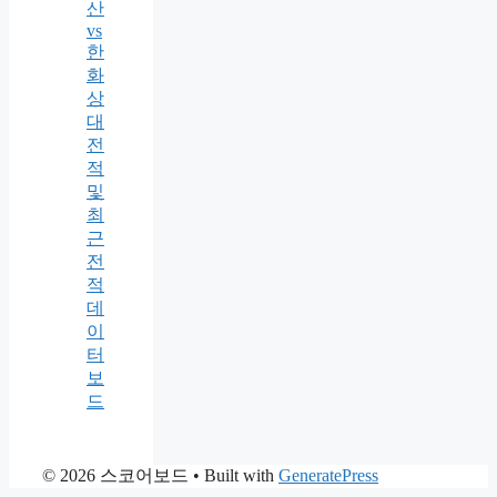
산
vs
한
화
상
대
전
적
및
최
근
전
적
데
이
터
보
드
© 2026 스코어보드
• Built with
GeneratePress