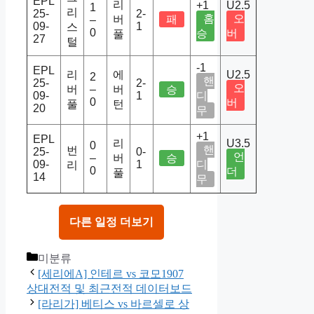
EPL
리
+1
U2.5
1
리
25-
2-
홈
오
버
패
–
09-
1
스
0
승
버
풀
27
털
-1
EPL
리
에
U2.5
2
핸
25-
2-
오
버
–
버
승
09-
1
디
0
버
풀
턴
20
무
+1
EPL
리
U3.5
0
핸
번
25-
0-
언
–
버
승
09-
1
디
리
0
더
풀
14
무
다른 일정 더보기
Categories
미분류
[세리에A] 인테르 vs 코모1907
상대전적 및 최근전적 데이터보드
[라리가] 베티스 vs 바르셀로 상