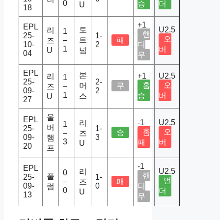
0
승
더
U
18
+1
EPL
토
U2.5
리
1
핸
25-
1-
오
–
트
패
즈
10-
2
디
1
버
U
넘
04
무
EPL
본
+1
U2.5
리
1
25-
2-
홈
오
머
무
–
즈
09-
2
1
승
버
스
U
27
울
EPL
-1
U2.5
리
1
버
25-
1-
홈
오
승
–
즈
09-
3
햄
3
패
버
U
20
프
-1
EPL
U2.5
리
0
핸
풀
25-
1-
언
–
패
즈
09-
0
디
럼
0
더
U
13
무