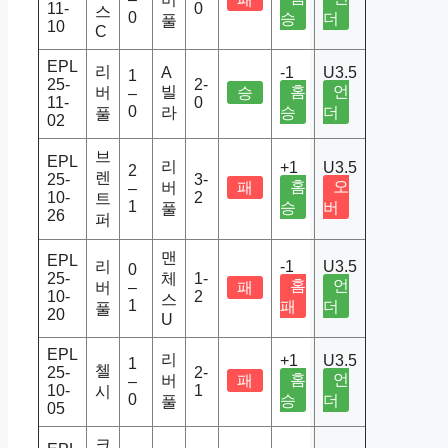
11-
0
스
0
승
더
풀
10
C
EPL
리
A
-1
U3.5
1
25-
2-
빌
홈
언
버
승
–
11-
0
0
라
승
더
풀
02
브
EPL
리
+1
U3.5
2
렌
25-
3-
홈
오
버
패
–
10-
2
트
1
승
버
풀
26
퍼
맨
EPL
리
-1
U3.5
0
25-
체
1-
홈
언
버
–
패
10-
2
스
1
패
더
풀
20
U
EPL
리
+1
U3.5
1
첼
25-
2-
홈
언
버
패
–
10-
1
시
0
승
더
풀
05
크