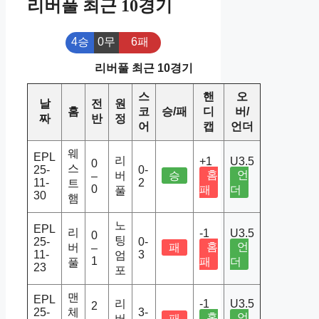
리버풀 최근 10경기
4승
0무
6패
리버풀 최근 10경기
스
핸
오
날
전
원
홈
코
승/패
디
버/
짜
반
정
어
캡
언더
웨
EPL
리
+1
U3.5
0
스
25-
0-
홈
언
버
승
–
11-
2
트
0
패
더
풀
30
햄
노
EPL
리
-1
U3.5
0
팅
25-
0-
홈
언
버
패
–
11-
3
엄
1
패
더
풀
23
포
맨
EPL
리
-1
U3.5
2
25-
체
3-
홈
언
–
버
패