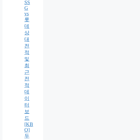
SS
G
vs
롯
데
상
대
전
적
및
최
근
전
적
데
이
터
보
드
[KB
O]
두