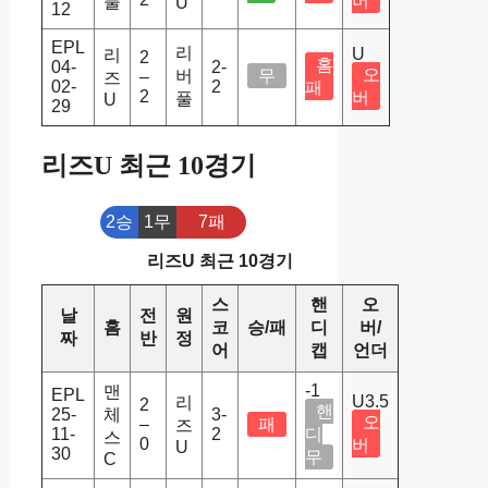
버
풀
U
12
EPL
리
U
리
2
홈
04-
2-
오
버
무
–
즈
02-
2
패
2
버
풀
U
29
리즈U 최근 10경기
2승
1무
7패
리즈U 최근 10경기
스
핸
오
날
전
원
홈
코
승/패
디
버/
짜
반
정
어
캡
언더
-1
맨
EPL
U3.5
리
2
핸
25-
체
3-
오
–
패
즈
11-
2
디
스
0
버
U
30
무
C