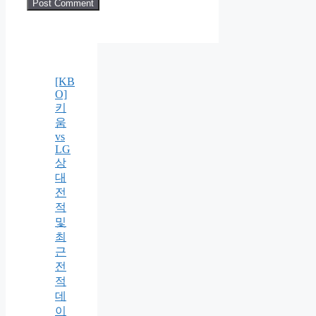
[KB
O]
키
움
vs
LG
상
대
전
적
및
최
근
전
적
데
이