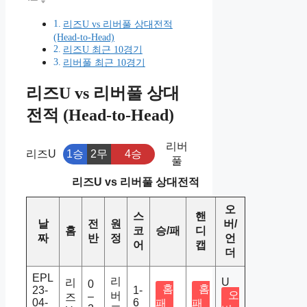
리즈U vs 리버풀 상대전적
(Head-to-Head)
리즈U 최근 10경기
리버풀 최근 10경기
리즈U vs 리버풀 상대
전적 (Head-to-Head)
리버
리즈U
1승
2무
4승
풀
리즈U vs 리버풀 상대전적
오
스
핸
날
전
원
버/
홈
코
승/패
디
짜
반
정
언
어
캡
더
EPL
리
U
리
0
홈
홈
23-
1-
오
버
–
즈
04-
6
패
패