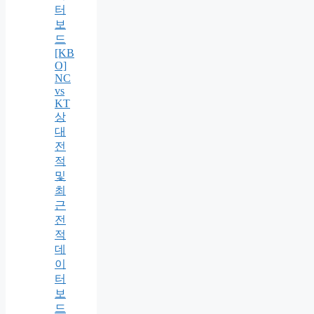
터
보
드
[KB
O]
NC
vs
KT
상
대
전
적
및
최
근
전
적
데
이
터
보
드