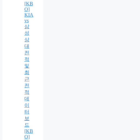
[KB
O]
KIA
vs
삼
성
상
대
전
적
및
최
근
전
적
데
이
터
보
드
[KB
O]