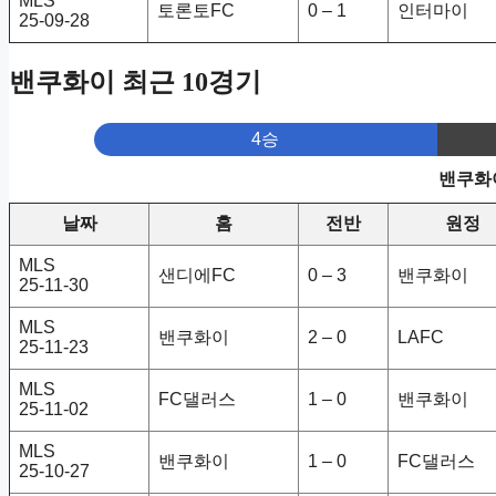
MLS
토론토FC
0 – 1
인터마이
25-09-28
밴쿠화이 최근 10경기
4승
밴쿠화이
날짜
홈
전반
원정
MLS
샌디에FC
0 – 3
밴쿠화이
25-11-30
MLS
밴쿠화이
2 – 0
LAFC
25-11-23
MLS
FC댈러스
1 – 0
밴쿠화이
25-11-02
MLS
밴쿠화이
1 – 0
FC댈러스
25-10-27