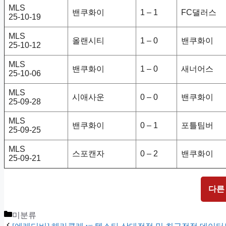
MLS
밴쿠화이
1 – 1
FC댈러스
25-10-19
MLS
올랜시티
1 – 0
밴쿠화이
25-10-12
MLS
밴쿠화이
1 – 0
새너어스
25-10-06
MLS
시애사운
0 – 0
밴쿠화이
25-09-28
MLS
밴쿠화이
0 – 1
포틀팀버
25-09-25
MLS
스포캔자
0 – 2
밴쿠화이
25-09-21
다른
Categories
미분류