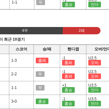
1-1
무
홈승
언더
4무
2패
 최근 10경기
스코어
승/패
핸디캡
오버/언
-1
U2.5
1-3
홈패
홈패
오버
-1
U2.5
2-2
무
홈패
오버
+1
U3.5
1-1
무
홈승
언더
-1
U3.5
3-0
홈승
홈승
언더