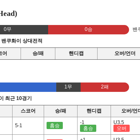
ead)
0무
0승
밴
s 밴쿠화이 상대전적
코어
승/패
핸디캡
오버/언더
1무
2패
 최근 10경기
스코어
승/패
핸디캡
오버/언
-1
U3.5
5-1
홈승
홈승
오버
+1
U3.5