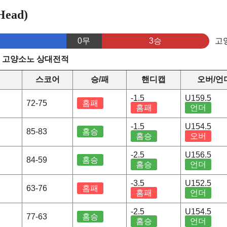
ead)
0무
3승
고
s 고양소노 상대전적
스코어
승/패
핸디캡
오버/언
-1.5
U159.5
72-75
홈패
홈패
언더
-1.5
U154.5
85-83
홈승
홈승
오버
-2.5
U156.5
84-59
홈승
홈승
언더
-3.5
U152.5
63-76
홈패
홈패
언더
-2.5
U154.5
77-63
홈승
홈승
언더