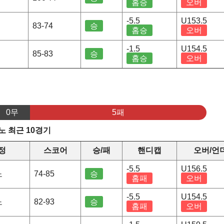
홈승
오버
-5.5
U153.5
83-74
승
홈승
오버
-1.5
U154.5
85-83
승
홈승
오버
0무
5패
 최근 10경기
정
스코어
승/패
핸디캡
오버/언
-5.5
U156.5
노
74-85
승
홈패
오버
-5.5
U154.5
노
82-93
승
홈패
오버