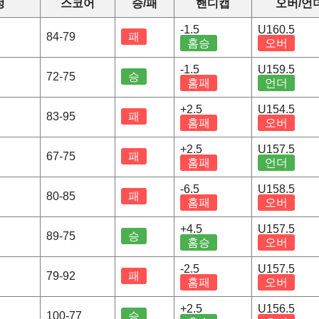
정
스코어
승/패
핸디캡
오버/언
-1.5
U160.5
84-79
패
홈승
오버
-1.5
U159.5
72-75
승
홈패
언더
+2.5
U154.5
83-95
패
홈패
오버
+2.5
U157.5
67-75
패
홈패
언더
-6.5
U158.5
80-85
패
홈패
오버
+4.5
U157.5
89-75
승
홈승
오버
-2.5
U157.5
79-92
패
홈패
오버
+2.5
U156.5
100-77
승