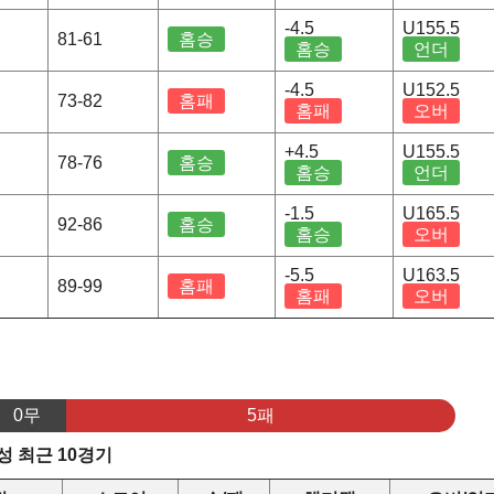
-4.5
U155.5
81-61
홈승
홈승
언더
-4.5
U152.5
73-82
홈패
홈패
오버
+4.5
U155.5
78-76
홈승
홈승
언더
-1.5
U165.5
92-86
홈승
홈승
오버
-5.5
U163.5
89-99
홈패
홈패
오버
0무
5패
 최근 10경기