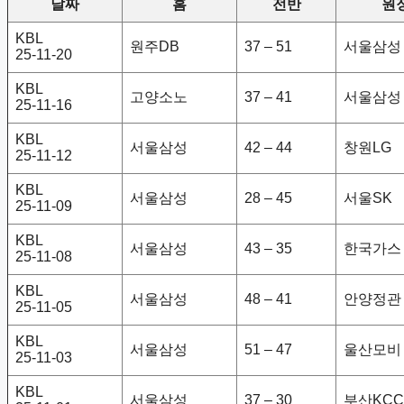
날짜
홈
전반
원
KBL
원주DB
37 – 51
서울삼성
25-11-20
KBL
고양소노
37 – 41
서울삼성
25-11-16
KBL
서울삼성
42 – 44
창원LG
25-11-12
KBL
서울삼성
28 – 45
서울SK
25-11-09
KBL
서울삼성
43 – 35
한국가스
25-11-08
KBL
서울삼성
48 – 41
안양정관
25-11-05
KBL
서울삼성
51 – 47
울산모비
25-11-03
KBL
서울삼성
37 – 30
부산KCC