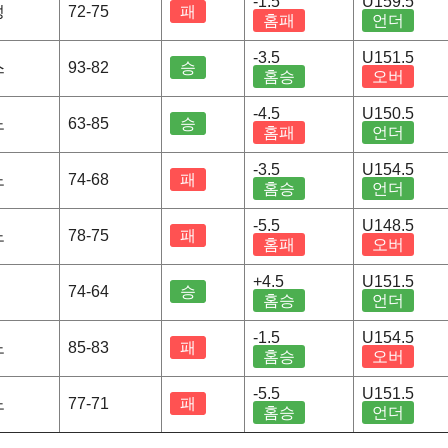
-1.5
U159.5
성
72-75
패
홈패
언더
-3.5
U151.5
스
93-82
승
홈승
오버
-4.5
U150.5
노
63-85
승
홈패
언더
-3.5
U154.5
노
74-68
패
홈승
언더
-5.5
U148.5
노
78-75
패
홈패
오버
+4.5
U151.5
74-64
승
홈승
언더
-1.5
U154.5
노
85-83
패
홈승
오버
-5.5
U151.5
노
77-71
패
홈승
언더