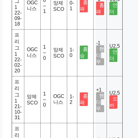
0
그
홈
OGC
앙제
0-
홈
언
–
1
니스
1
패
SCO
1
패
더
22-
09-
18
프
리
-1
U2.5
1
그
핸
홈
OGC
앙제
1-
언
–
1
니스
0
디
승
SCO
0
더
22-
무
02-
20
프
리
+1
U2.5
1
그
핸
홈
OGC
앙제
1-
오
–
1
니스
2
디
패
SCO
0
버
21-
무
10-
31
프
리