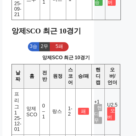
1
승
버
25-
09-
21
앙제SCO 최근 10경기
3승
2무
5패
앙제SCO 최근 10경기
스
핸
오
날
전
홈
원정
코
승/패
디
버/
짜
반
어
캡
언더
프
리
+1
U2.5
0
그
핸
앙제
1-
오
–
랑스
패
1
2
디
SCO
1
버
25-
무
12-
01