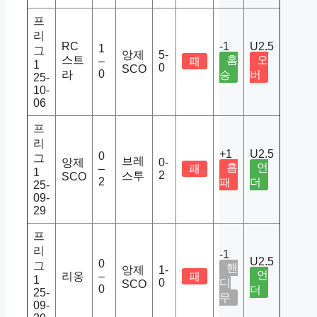
프
리
RC
-1
U2.5
1
그
앙제
5-
스트
홈
오
–
패
1
0
SCO
0
라
승
버
25-
10-
06
프
리
+1
U2.5
0
그
브레
앙제
0-
홈
언
–
패
1
2
스투
SCO
2
패
더
25-
09-
29
프
리
-1
U2.5
0
그
핸
앙제
1-
언
리옹
–
패
1
0
디
SCO
0
더
25-
무
09-