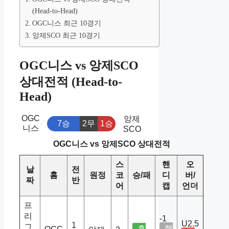
(Head-to-Head)
OGC니스 최근 10경기
앙제SCO 최근 10경기
OGC니스 vs 앙제SCO
상대전적 (Head-to-
Head)
OGC
앙제
7승
2무
1승
니스
SCO
OGC니스 vs 앙제SCO 상대전적
스
핸
오
날
전
홈
원정
코
승/패
디
버/
짜
반
어
캡
언더
프
리
-1
U2.5
1
그
핸
홈