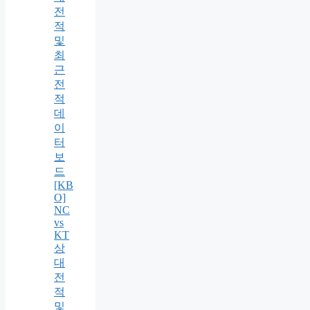
전
적
및
최
근
전
적
데
이
터
보
드
[KB
O]
NC
vs
KT
상
대
전
적
및