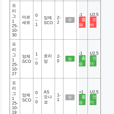
프
리
-1
U2.5
0
그
마르
앙제
2-
홈
오
–
무
1
2
세유
SCO
1
패
버
25-
10-
30
프
리
-1
U2.5
1
그
로리
앙제
2-
홈
언
–
승
1
0
앙
SCO
0
승
더
25-
10-
27
프
리
AS
+1
U2.5
0
그
앙제
1-
모나
홈
언
–
무
1
1
SCO
0
코
승
더
25-
10-
19