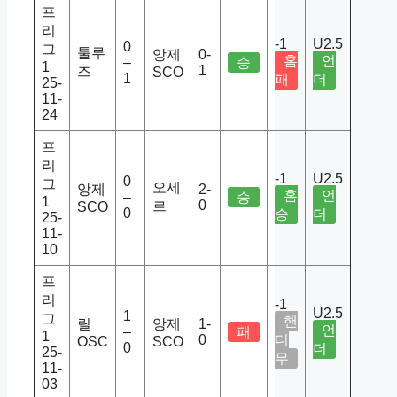
프
리
-1
U2.5
0
그
툴루
앙제
0-
홈
언
–
승
1
1
즈
SCO
1
패
더
25-
11-
24
프
리
-1
U2.5
0
그
오세
앙제
2-
홈
언
–
승
1
0
르
SCO
0
승
더
25-
11-
10
프
리
-1
U2.5
1
그
핸
릴
앙제
1-
언
–
패
1
0
디
OSC
SCO
0
더
25-
무
11-
03