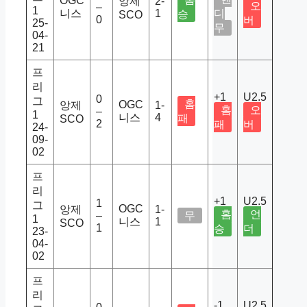
OGC
앙제
2-
오
–
1
니스
1
디
승
SCO
0
버
25-
무
04-
21
프
리
+1
U2.5
0
그
홈
OGC
앙제
1-
홈
오
–
1
니스
4
패
SCO
2
패
버
24-
09-
02
프
리
+1
U2.5
1
그
OGC
앙제
1-
홈
언
–
무
1
니스
1
SCO
1
승
더
23-
04-
02
프
리
-1
U2.5