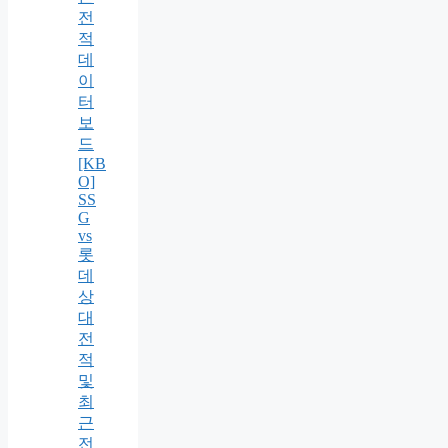
전
적
데
이
터
보
드
[KB
O]
SS
G
vs
롯
데
상
대
전
적
및
최
근
전