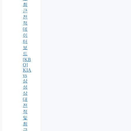
최
근
전
적
데
이
터
보
드
[KB
O]
KIA
vs
삼
성
상
대
전
적
및
최
근