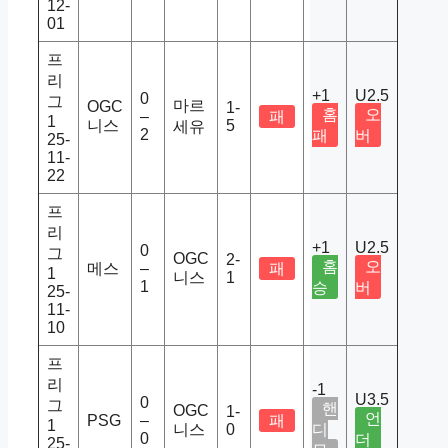
12-
01
프
리
+1
U2.5
0
그
마르
OGC
1-
홈
오
–
패
1
니스
5
세유
2
패
버
25-
11-
22
프
리
+1
U2.5
0
그
OGC
2-
홈
오
메스
–
패
1
니스
1
1
승
버
25-
11-
10
프
리
-1
U3.5
0
그
핸
OGC
1-
언
PSG
–
패
1
니스
0
디
0
더
25-