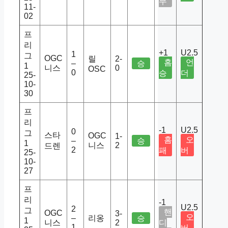
무
11-
02
프
리
+1
U2.5
1
그
OGC
릴
2-
홈
언
–
승
1
니스
0
OSC
0
승
더
25-
10-
30
프
리
-1
U2.5
0
그
스타
OGC
1-
홈
오
–
승
1
니스
2
드렌
2
패
버
25-
10-
27
프
리
-1
U2.5
2
그
핸
OGC
3-
오
–
리옹
승
1
니스
2
디
1
버