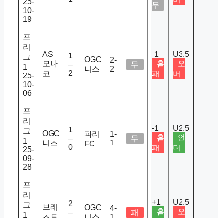
25-
무
10-
19
프
리
AS
-1
U3.5
1
그
OGC
2-
모나
홈
오
–
무
1
니스
2
2
코
패
버
25-
10-
06
프
리
-1
U2.5
1
그
OGC
파리
1-
홈
언
–
무
1
니스
1
FC
0
패
더
25-
09-
28
프
리
+1
U2.5
2
그
브레
OGC
4-
홈
오
–
패
1
니스
1
스투