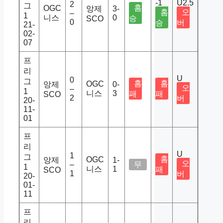
-1
U2.5
2
그
홈
OGC
앙제
3-
홈
오
–
1
니스
0
승
SCO
0
승
버
21-
02-
07
프
리
U
0
그
홈
홈
OGC
앙제
0-
오
–
1
니스
3
패
패
SCO
2
버
20-
11-
01
프
리
U
1
그
홈
OGC
앙제
1-
오
–
무
1
니스
1
패
SCO
1
버
20-
01-
11
프
리