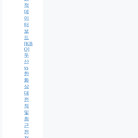
적
데
이
터
보
드
[KB
O]
두
산
vs
한
화
상
대
전
적
및
최
근
전